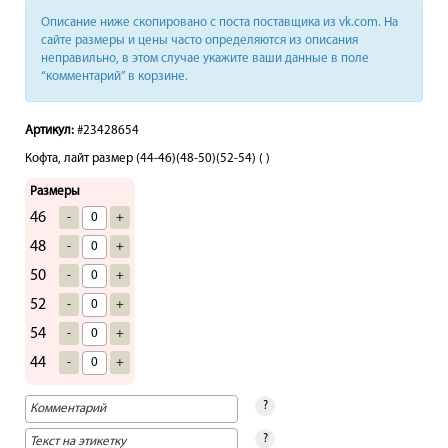
Описание ниже скопировано с поста поставщика из vk.com. На
сайте размеры и цены часто определяются из описания
неправильно, в этом случае укажите ваши данные в поле
“комментарий” в корзине.
Артикул:
#23428654
Кофта, лайт размер (44-46)(48-50)(52-54) ( )
Размеры
46
-
+
48
-
+
50
-
+
52
-
+
54
-
+
44
-
+
?
?