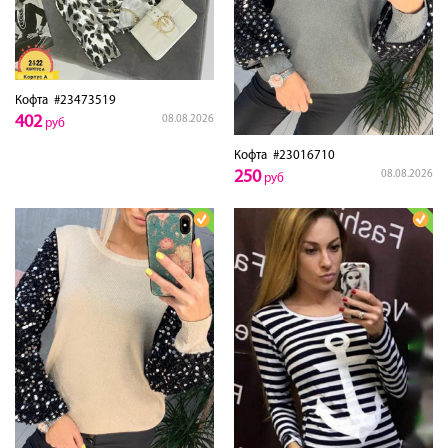
Кофта
#23473519
402
08.08.2026
руб
Кофта
#23016710
250
08.08.2026
руб