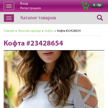
Вход
|
0 - 0р.
Открыть
Регистрация
навигацию
Каталог товаров
Открыть
навигацию
Главная
»
Женская одежда
»
Кофты
» Кофта #23428654
Кофта #23428654