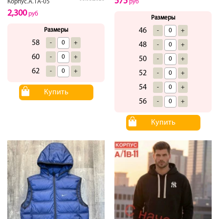
575
Корпус.А.1А-05
руб
2,300
руб
Размеры
Размеры
46
-
+
58
-
+
48
-
+
60
-
+
50
-
+
62
-
+
52
-
+
54
-
+
Купить
56
-
+
Купить