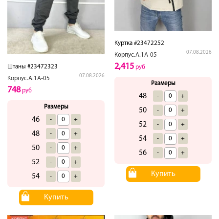
Куртка #23472252
07.08.2026
Корпус.А.1А-05
2,415
Штаны #23472323
руб
07.08.2026
Корпус.А.1А-05
Размеры
748
руб
48
-
+
Размеры
50
-
+
46
-
+
52
-
+
48
-
+
54
-
+
50
-
+
56
-
+
52
-
+
Купить
54
-
+
Купить