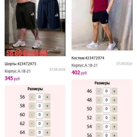
Костюм #23472974
Шорты #23472975
07.08.2026
Корпус.А.1В-21
07.08.2026
Корпус.А.1В-21
402
руб
345
руб
Размеры
Размеры
46
-
+
56
-
+
48
-
+
58
-
+
50
-
+
60
-
+
52
-
+
62
-
+
54
-
+
64
-
+
56
-
+