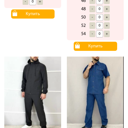
46
-
+
-
+
48
-
+
Купить
50
-
+
52
-
+
54
-
+
Купить