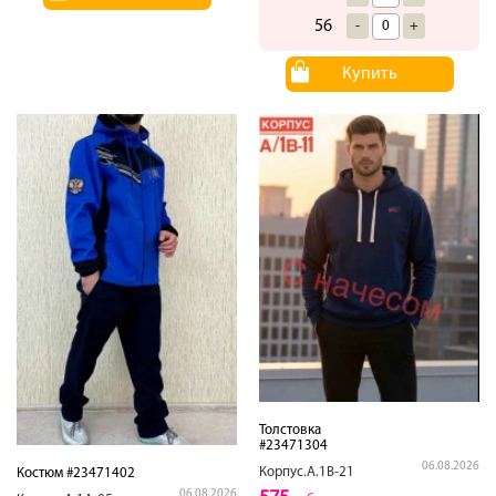
56
-
+
Купить
Толстовка
#23471304
06.08.2026
Корпус.А.1В-21
Костюм #23471402
06.08.2026