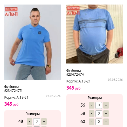
Футболка
#23472474
07.08.2026
Корпус.А.1В-21
Футболка
345
руб
#23472475
07.08.2026
Корпус.А.1В-21
Размеры
345
руб
56
-
+
58
-
+
Размеры
48
60
-
+
-
+