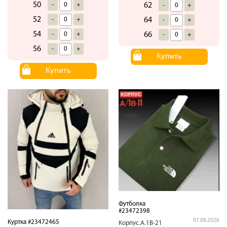
50
62
-
+
-
+
52
64
-
+
-
+
54
66
-
+
-
+
56
-
+
Купить
Купить
Футболка
#23472398
07.08.2026
Куртка #23472465
Корпус.А.1В-21