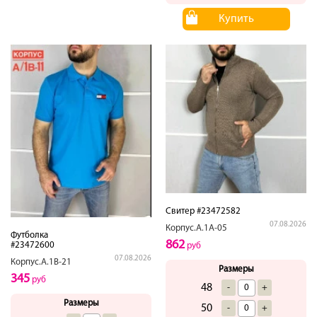
Купить
Свитер #23472582
07.08.2026
Корпус.А.1А-05
Футболка
862
#23472600
руб
07.08.2026
Корпус.А.1В-21
Размеры
345
руб
48
-
+
Размеры
50
-
+