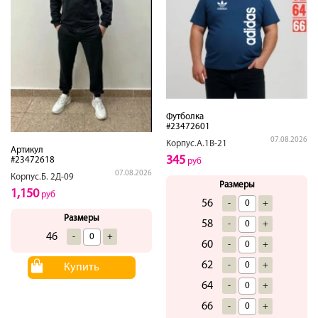
Футболка
#23472601
07.08.2026
Корпус.А.1В-21
Артикул
345
#23472618
руб
07.08.2026
Корпус.Б. 2Д-09
Размеры
1,150
руб
56
-
+
Размеры
58
-
+
46
-
+
60
-
+
62
-
+
Купить
64
-
+
66
-
+