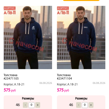
Толстовка
Толстовка
#23471105
#23471104
06.08.2026
06.08.2026
Корпус.А.1В-21
Корпус.А.1В-21
575
575
руб
руб
Размеры
Размеры
46
46
-
+
-
+