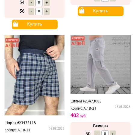
54
-
+
Купить
56
-
+
Купить
Штаны #23473083
08.08.2026
Корпус.А.1В-21
402
руб
Шорты #23473118
Размеры
08.08.2026
Корпус.А.1В-21
50
-
+