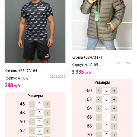
Куртка #23473171
08.08.2026
Корпус.А.1А-05
Костюм #23473184
3,335
руб
08.08.2026
Корпус.А.1В-21
Размеры
288
руб
60
-
+
Размеры
62
-
+
46
-
+
64
-
+
48
-
+
66
-
+
50
-
+
68
-
+
52
-
+
70
-
+