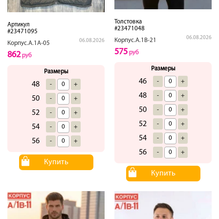
Толстовка
Артикул
#23471048
#23471095
06.08.2026
Корпус.А.1В-21
06.08.2026
Корпус.А.1А-05
575
руб
862
руб
Размеры
Размеры
46
-
+
48
-
+
48
-
+
50
-
+
50
-
+
52
-
+
52
-
+
54
-
+
54
-
+
56
-
+
56
-
+
Купить
Купить