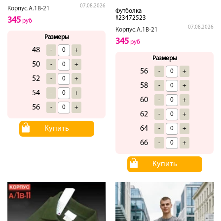
07.08.2026
Корпус.А.1В-21
Футболка
#23472523
345
руб
07.08.2026
Корпус.А.1В-21
Размеры
345
руб
48
-
+
Размеры
50
-
+
56
-
+
52
-
+
58
-
+
54
-
+
60
-
+
56
-
+
62
-
+
Купить
64
-
+
66
-
+
Купить