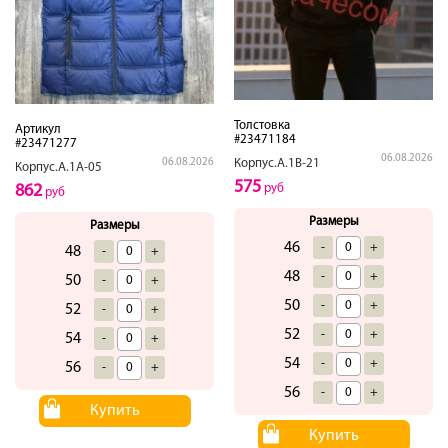
Толстовка
Артикул
#23471184
#23471277
06.08.2026
Корпус.А.1В-21
06.08.2026
Корпус.А.1А-05
575
руб
862
руб
Размеры
Размеры
46
-
+
48
-
+
48
-
+
50
-
+
50
-
+
52
-
+
52
-
+
54
-
+
54
-
+
56
-
+
56
-
+
Купить
Купить