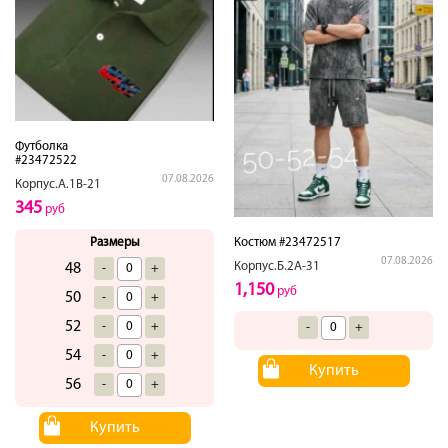
Футболка
#23472522
07.08.2026
Корпус.А.1В-21
345
руб
Размеры
Костюм #23472517
07.08.2026
Корпус.Б.2А-31
48
-
+
1,150
руб
50
-
+
52
-
+
-
+
54
-
+
Купить
56
-
+
Купить