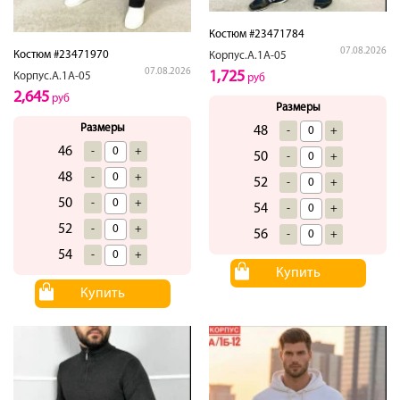
Костюм #23471784
07.08.2026
Костюм #23471970
Корпус.А.1А-05
07.08.2026
1,725
Корпус.А.1А-05
руб
2,645
руб
Размеры
Размеры
48
-
+
46
-
+
50
-
+
48
-
+
52
-
+
50
-
+
54
-
+
52
-
+
56
-
+
54
-
+
Купить
Купить