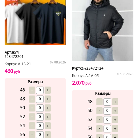
Артикул
#23472201
07.08.2026
Корпус.А.1В-21
Куртка #23472124
460
руб
07.08.2026
Корпус.А.1А-05
Размеры
2,070
руб
46
-
+
Размеры
48
-
+
48
-
+
50
-
+
50
-
+
52
-
+
52
-
+
54
-
+
54
-
+
56
-
+
56
-
+