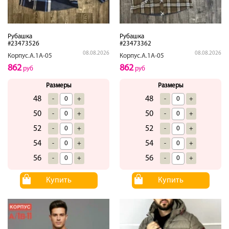
Рубашка
Рубашка
#23473526
#23473362
08.08.2026
08.08.2026
Корпус.А.1А-05
Корпус.А.1А-05
862
862
руб
руб
Размеры
Размеры
48
48
-
+
-
+
50
50
-
+
-
+
52
52
-
+
-
+
54
54
-
+
-
+
56
56
-
+
-
+
Купить
Купить