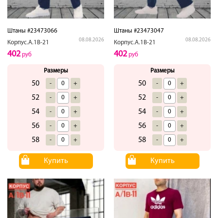
Штаны #23473066
Штаны #23473047
08.08.2026
08.08.2026
Корпус.А.1В-21
Корпус.А.1В-21
402
402
руб
руб
Размеры
Размеры
50
50
-
+
-
+
52
52
-
+
-
+
54
54
-
+
-
+
56
56
-
+
-
+
58
58
-
+
-
+
Купить
Купить