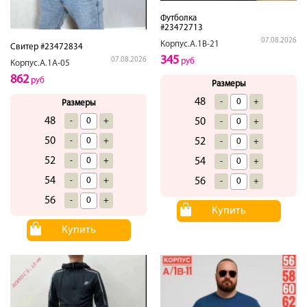
Футболка
#23472713
07.08.2026
Корпус.А.1В-21
Свитер #23472834
345
07.08.2026
руб
Корпус.А.1А-05
862
руб
Размеры
48
-
+
Размеры
48
-
+
50
-
+
50
-
+
52
-
+
52
-
+
54
-
+
54
-
+
56
-
+
56
-
+
Купить
Купить