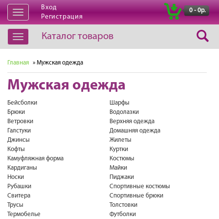
Вход
|
0 - 0р.
Открыть
Регистрация
навигацию
Каталог товаров
Открыть
навигацию
Главная
» Мужская одежда
Мужская одежда
Бейсболки
Шарфы
Брюки
Водолазки
Ветровки
Верхняя одежда
Галстуки
Домашняя одежда
Джинсы
Жилеты
Кофты
Куртки
Камуфляжная форма
Костюмы
Кардиганы
Майки
Носки
Пиджаки
Рубашки
Спортивные костюмы
Свитера
Спортивные брюки
Трусы
Толстовки
Термобелье
Футболки