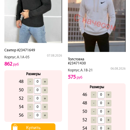
Свитер #23471649
07.08.2026
Корпус.А.1А-05
Толстовка
#23471430
862
руб
06.08.2026
Корпус.А.1В-21
Размеры
575
руб
48
-
+
Размеры
50
-
+
46
-
+
52
-
+
48
-
+
54
-
+
50
-
+
56
-
+
52
-
+
Купить
54
-
+