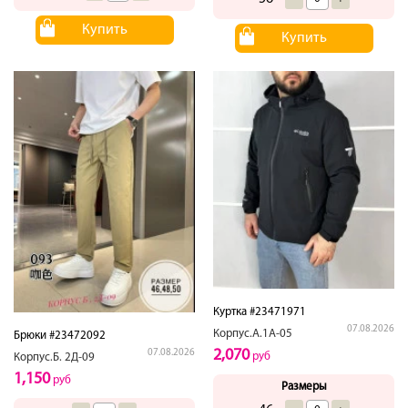
Купить
Купить
Куртка #23471971
07.08.2026
Корпус.А.1А-05
Брюки #23472092
2,070
07.08.2026
руб
Корпус.Б. 2Д-09
1,150
руб
Размеры