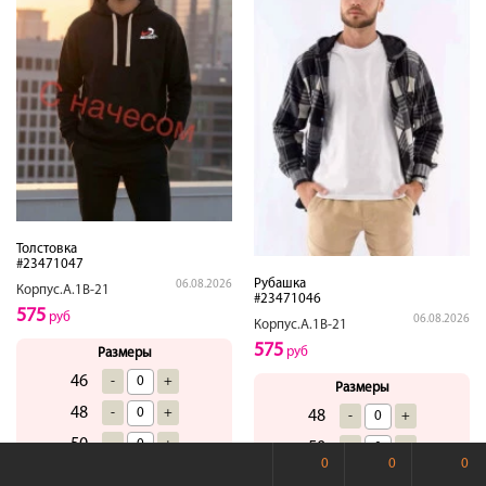
Толстовка
#23471047
Рубашка
06.08.2026
Корпус.А.1В-21
#23471046
575
руб
06.08.2026
Корпус.А.1В-21
575
руб
Размеры
46
-
+
Размеры
48
-
+
48
-
+
50
-
+
50
-
+
0
0
0
52
-
+
52
-
+