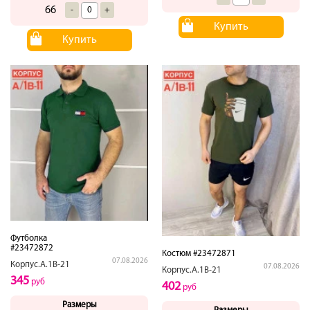
66
-
+
Купить
Купить
Футболка
#23472872
Костюм #23472871
07.08.2026
Корпус.А.1В-21
07.08.2026
Корпус.А.1В-21
345
руб
402
руб
Размеры