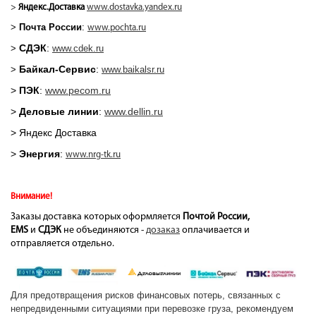
>
Яндекс.Доставка
www.dostavka.yandex.ru
>
Почта России
:
www.pochta.ru
СДЭК
:
>
www.cdek.ru
Байкал-Сервис
:
>
www.baikalsr.ru
>
ПЭК
:
www.pecom.ru
>
Деловые линии
:
www.dellin.ru
> Яндекс Доставка
>
Энергия
:
www.nrg-tk.ru
Внимание!
Заказы доставка которых оформляется
Почтой России,
EMS
и
СДЭК
не объединяются -
дозаказ
оплачивается и
отправляется отдельно.
Для предотвращения рисков финансовых потерь, связанных с
непредвиденными ситуациями при перевозке груза, рекомендуем