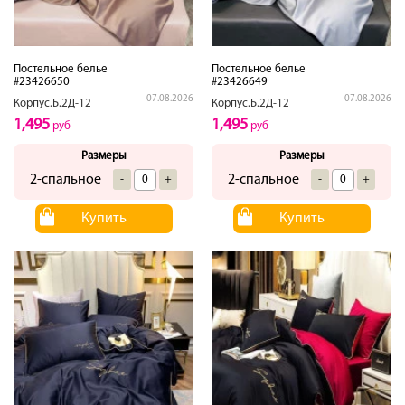
Постельное белье
Постельное белье
#23426650
#23426649
07.08.2026
07.08.2026
Корпус.Б.2Д-12
Корпус.Б.2Д-12
1,495
1,495
руб
руб
Размеры
Размеры
2-спальное
2-спальное
-
+
-
+
Купить
Купить