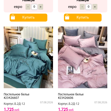
Размеры
Размеры
евро
евро
-
+
-
+
Купить
Купить
Постельное белье
Постельное белье
#23426607
#23426606
07.08.2026
07.08.2026
Корпус.Б.2Д-12
Корпус.Б.2Д-12
1,725
1,725
руб
руб