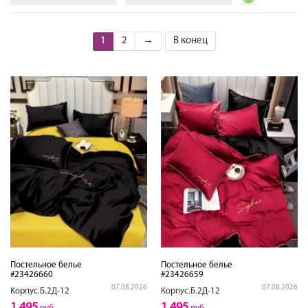
1
2
→
В конец
Постельное белье
Постельное белье
#23426660
#23426659
07.08.2026
07.08.2026
Корпус.Б.2Д-12
Корпус.Б.2Д-12
1,495
1,495