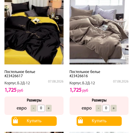
Постельное белье
Постельное белье
#23426617
#23426616
07.08.2026
07.08.2026
Корпус.Б.2Д-12
Корпус.Б.2Д-12
1,725
1,725
руб
руб
Размеры
Размеры
евро
евро
-
+
-
+
Купить
Купить