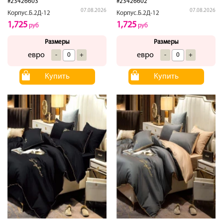
#23426603
#23426602
07.08.2026
07.08.2026
Корпус.Б.2Д-12
Корпус.Б.2Д-12
1,725
1,725
руб
руб
Размеры
Размеры
евро
евро
-
+
-
+
Купить
Купить