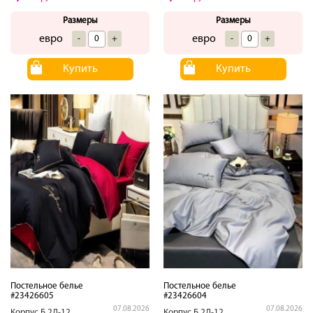
Размеры
Размеры
евро
евро
-
+
-
+
Купить
Купить
Постельное белье
Постельное белье
#23426605
#23426604
07.08.2026
07.08.2026
Корпус.Б.2Д-12
Корпус.Б.2Д-12