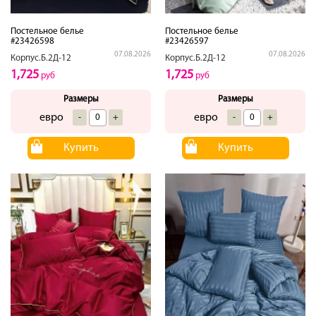
Постельное белье
Постельное белье
#23426598
#23426597
07.08.2026
07.08.2026
Корпус.Б.2Д-12
Корпус.Б.2Д-12
1,725
1,725
руб
руб
Размеры
Размеры
евро
евро
-
+
-
+
Купить
Купить