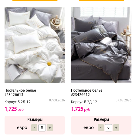
Постельное белье
Постельное белье
#23426613
#23426612
07.08.2026
07.08.2026
Корпус.Б.2Д-12
Корпус.Б.2Д-12
1,725
1,725
руб
руб
Размеры
Размеры
евро
евро
-
+
-
+