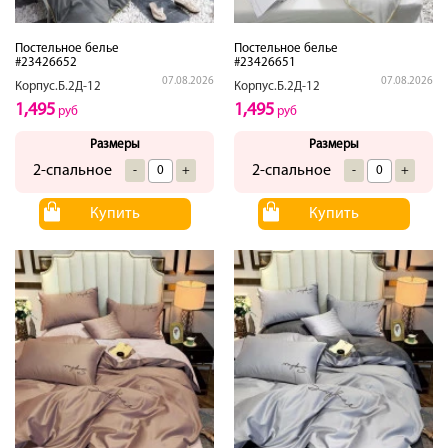
Постельное белье
Постельное белье
#23426652
#23426651
07.08.2026
07.08.2026
Корпус.Б.2Д-12
Корпус.Б.2Д-12
1,495
1,495
руб
руб
Размеры
Размеры
2-спальное
2-спальное
-
+
-
+
Купить
Купить