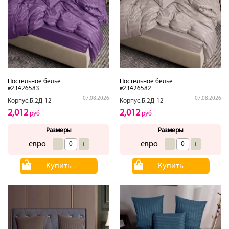
Постельное белье
Постельное белье
#23426583
#23426582
07.08.2026
07.08.2026
Корпус.Б.2Д-12
Корпус.Б.2Д-12
2,012
2,012
руб
руб
Размеры
Размеры
евро
евро
-
+
-
+
Купить
Купить