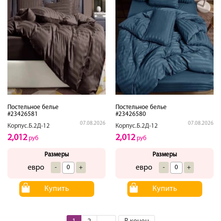
Постельное белье
Постельное белье
#23426581
#23426580
07.08.2026
07.08.2026
Корпус.Б.2Д-12
Корпус.Б.2Д-12
2,012
2,012
руб
руб
Размеры
Размеры
евро
евро
-
+
-
+
Купить
Купить