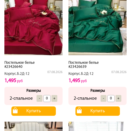
Постельное белье
Постельное белье
#23426640
#23426639
07.08.2026
07.08.2026
Корпус.Б.2Д-12
Корпус.Б.2Д-12
1,495
1,495
руб
руб
Размеры
Размеры
2-спальное
2-спальное
-
+
-
+
Купить
Купить