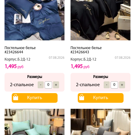
Постельное белье
Постельное белье
#23426644
#23426643
07.08.2026
07.08.2026
Корпус.Б.2Д-12
Корпус.Б.2Д-12
1,495
1,495
руб
руб
Размеры
Размеры
2-спальное
2-спальное
-
+
-
+
Купить
Купить