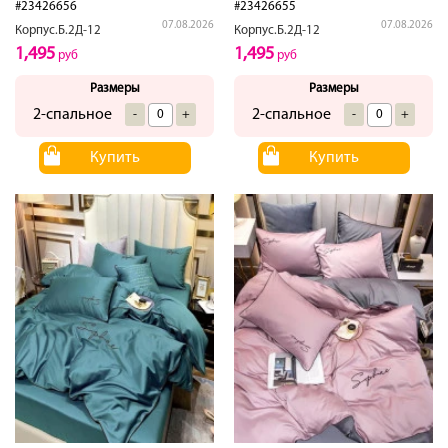
#23426656
#23426655
07.08.2026
07.08.2026
Корпус.Б.2Д-12
Корпус.Б.2Д-12
1,495
1,495
руб
руб
Размеры
Размеры
2-спальное
2-спальное
-
+
-
+
Купить
Купить