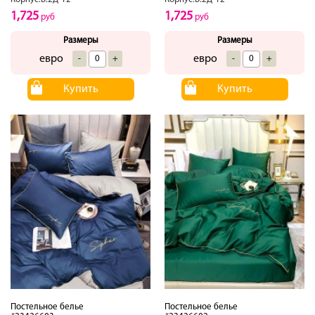
1,725
1,725
руб
руб
Размеры
Размеры
евро
евро
-
+
-
+
Купить
Купить
Постельное белье
Постельное белье