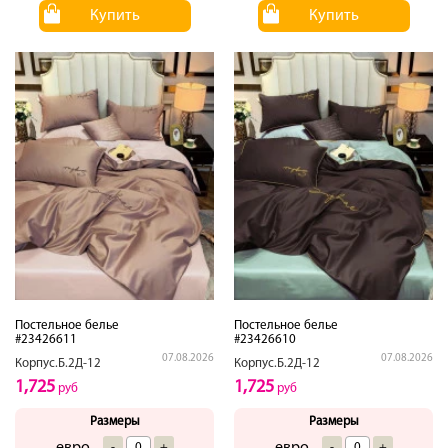
Купить
Купить
Постельное белье
Постельное белье
#23426611
#23426610
07.08.2026
07.08.2026
Корпус.Б.2Д-12
Корпус.Б.2Д-12
1,725
1,725
руб
руб
Размеры
Размеры
-
+
-
+