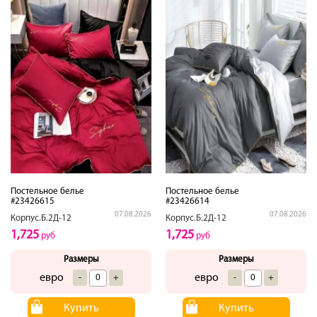
Постельное белье
Постельное белье
#23426615
#23426614
07.08.2026
07.08.2026
Корпус.Б.2Д-12
Корпус.Б.2Д-12
1,725
1,725
руб
руб
Размеры
Размеры
евро
евро
-
+
-
+
Купить
Купить