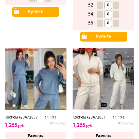
52
-
+
Купить
54
-
+
56
-
+
Купить
Костюм #23472857
Костюм #23472851
24-124
24-124
07.08.2026
07.08.2026
1,265
1,265
руб
руб
Размеры
Размеры