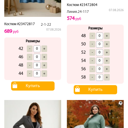
Костюм #23472804
07.08.2026
Линия.24-117
574
руб
Костюм #23472817
2-1-22
Размеры
07.08.2026
689
руб
48
-
+
Размеры
50
-
+
42
-
+
52
-
+
46
-
+
54
-
+
48
-
+
56
-
+
44
-
+
58
-
+
Купить
Купить