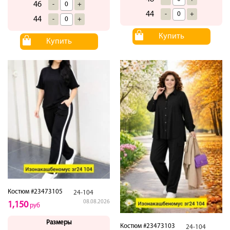
46
-
+
44
-
+
44
-
+
Купить
Купить
Костюм #23473105
24-104
08.08.2026
1,150
руб
Размеры
Костюм #23473103
24-104