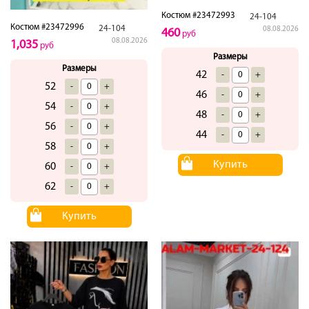
Костюм #23472993
24-104
Костюм #23472996
24-104
08.08.2026
460
руб
08.08.2026
1,035
руб
Размеры
Размеры
42
-
+
52
-
+
46
-
+
54
-
+
48
-
+
56
-
+
44
-
+
58
-
+
Купить
60
-
+
62
-
+
Купить