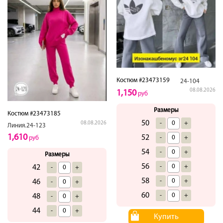
Костюм #23473159
24-104
08.08.2026
1,150
руб
Размеры
Костюм #23473185
50
-
+
08.08.2026
Линия.24-123
1,610
52
-
+
руб
54
-
+
Размеры
56
-
+
42
-
+
58
-
+
46
-
+
60
-
+
48
-
+
44
-
+
Купить