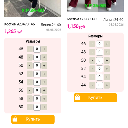
Костюм #23473145
Линия.24-60
Костюм #23473146
Линия.24-60
08.08.2026
1,150
руб
08.08.2026
1,265
руб
Размеры
Размеры
46
-
+
46
-
+
48
-
+
48
-
+
50
-
+
50
-
+
52
-
+
52
-
+
54
-
+
54
-
+
44
-
+
56
-
+
Купить
58
-
+
60
-
+
Купить