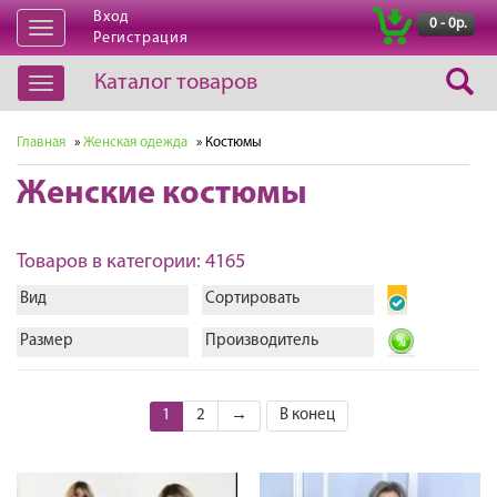
Вход
|
0 - 0р.
Открыть
Регистрация
навигацию
Каталог товаров
Открыть
навигацию
Главная
»
Женская одежда
» Костюмы
Женские костюмы
Товаров в категории: 4165
Вид
Сортировать
Размер
Производитель
1
2
→
В конец