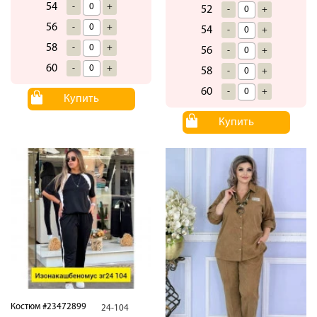
54
-
+
52
-
+
56
-
+
54
-
+
58
-
+
56
-
+
60
-
+
58
-
+
60
-
+
Купить
Купить
Костюм #23472899
24-104