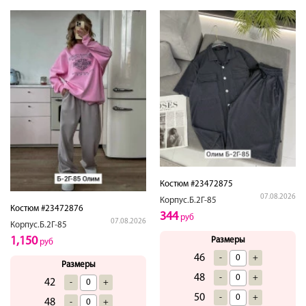
Костюм #23472875
07.08.2026
Корпус.Б.2Г-85
Костюм #23472876
344
руб
07.08.2026
Корпус.Б.2Г-85
1,150
Размеры
руб
46
-
+
Размеры
48
-
+
42
-
+
50
-
+
48
-
+