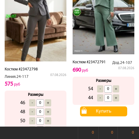
Костюм #23472791
Дод.24-107
07.08.2026
690
Костюм #23472798
руб
07.08.2026
Линия.24-117
Размеры
575
руб
54
-
+
Размеры
44
-
+
46
-
+
Купить
48
-
+
50
-
+
52
-
+
0
0
0
54
-
+