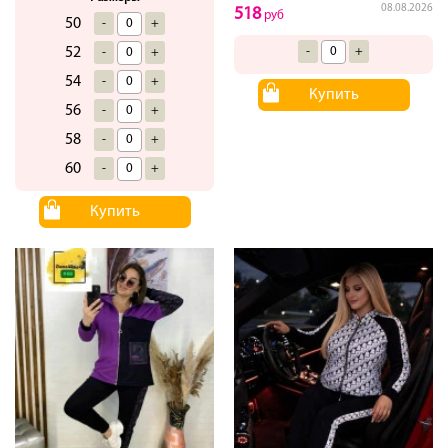
08.08.2026
518
руб
50
-
+
-
+
52
-
+
54
-
+
Купить
56
-
+
58
-
+
60
-
+
Купить