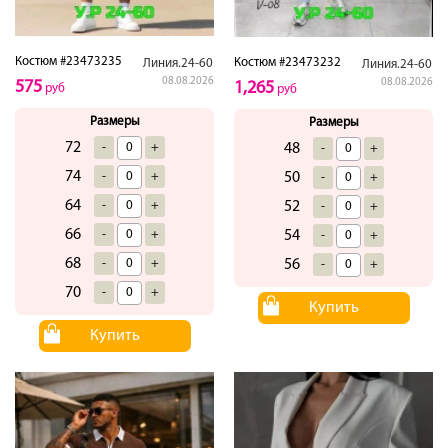
Костюм #23473235
Костюм #23473232
Линия.24-60
Линия.24-60
08.08.2026
08.08.2026
575
1,265
руб
руб
Размеры
Размеры
72
-
+
48
-
+
74
-
+
50
-
+
64
-
+
52
-
+
66
-
+
54
-
+
68
-
+
56
-
+
70
-
+
Купить
Купить