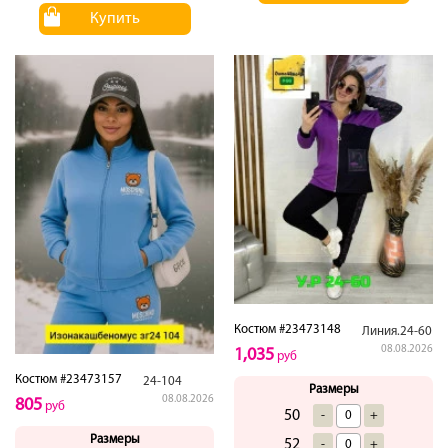
Купить
Костюм #23473148
Линия.24-60
08.08.2026
1,035
руб
Костюм #23473157
24-104
Размеры
08.08.2026
805
руб
50
-
+
Размеры
52
-
+