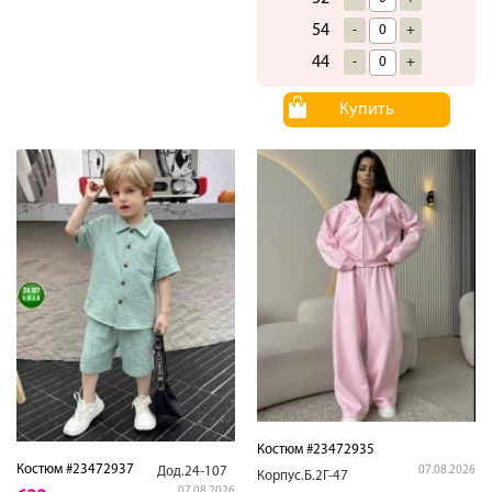
54
-
+
44
-
+
Купить
Костюм #23472935
Костюм #23472937
Дод.24-107
07.08.2026
Корпус.Б.2Г-47
07.08.2026