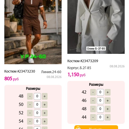
Костюм #23473209
08.08.2026
Корпус.Б.2Г-85
Костюм #23473230
Линия.24-60
1,150
руб
08.08.2026
805
руб
Размеры
Размеры
42
-
+
48
-
+
46
-
+
50
-
+
48
-
+
52
-
+
44
-
+
54
-
+