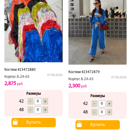
Костюм #23472880
Костюм #23472879
07.08.2026
Корпус.Б.2А-63
07.08.2026
Корпус.Б.2А-63
2,875
руб
2,300
руб
Размеры
Размеры
42
-
+
42
-
+
48
-
+
48
-
+
Купить
Купить