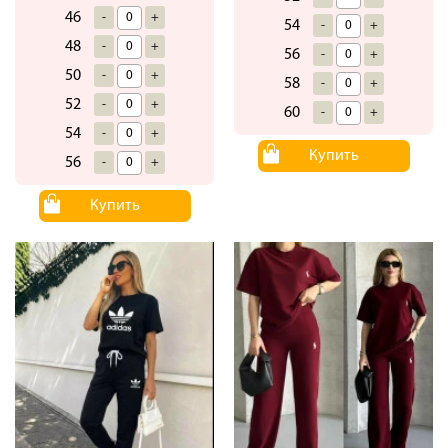
46
-
+
54
-
+
48
-
+
56
-
+
50
-
+
58
-
+
52
-
+
60
-
+
54
-
+
Купить
56
-
+
Купить