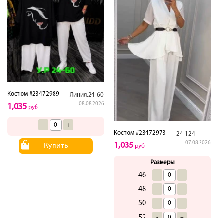
Костюм #23472989
Линия.24-60
08.08.2026
1,035
руб
-
+
Костюм #23472973
24-124
07.08.2026
1,035
Купить
руб
Размеры
46
-
+
48
-
+
50
-
+
52
-
+