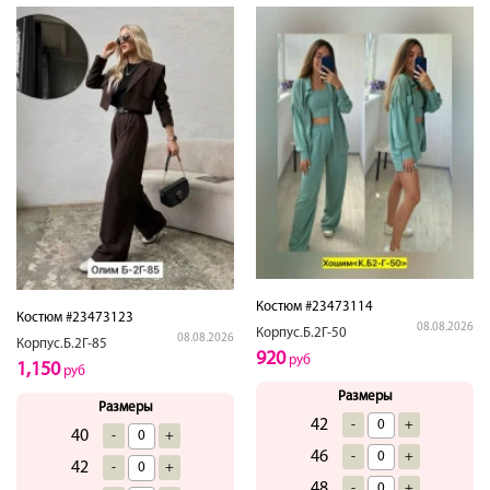
Костюм #23473114
Костюм #23473123
08.08.2026
Корпус.Б.2Г-50
08.08.2026
Корпус.Б.2Г-85
920
руб
1,150
руб
Размеры
Размеры
42
-
+
40
-
+
46
-
+
42
-
+
48
-
+