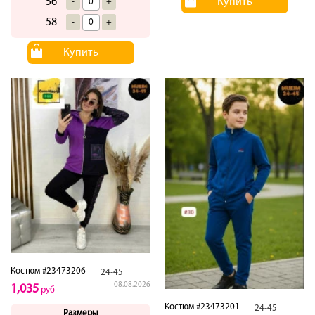
Купить
56
-
+
58
-
+
Купить
Костюм #23473206
24-45
08.08.2026
1,035
руб
Костюм #23473201
24-45
Размеры