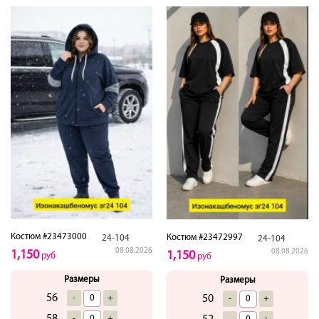
Костюм #23473000
Костюм #23472997
24-104
24-104
08.08.2026
08.08.2026
1,150
1,150
руб
руб
Размеры
Размеры
56
-
+
50
-
+
-
+