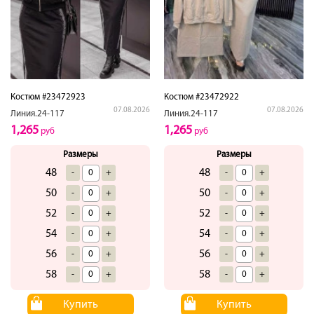
Костюм #23472923
Костюм #23472922
07.08.2026
07.08.2026
Линия.24-117
Линия.24-117
1,265
1,265
руб
руб
Размеры
Размеры
48
48
-
+
-
+
50
50
-
+
-
+
52
52
-
+
-
+
54
54
-
+
-
+
56
56
-
+
-
+
58
58
-
+
-
+
Купить
Купить