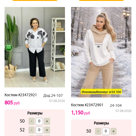
Костюм #23472921
Дод.24-107
07.08.2026
805
руб
Костюм #23472901
24-104
07.08.2026
1,150
Размеры
руб
50
-
+
Размеры
52
-
+
50
-
+