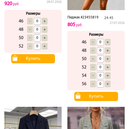
28.07.2026
920
руб
Размеры
Пиджак #23455819
24-45
46
-
+
27.07.2026
805
руб
48
-
+
Размеры
50
-
+
46
-
+
52
-
+
48
-
+
Купить
50
-
+
52
-
+
54
-
+
56
-
+
Купить