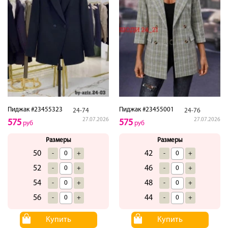
Пиджак #23455323
Пиджак #23455001
24-74
24-76
27.07.2026
27.07.2026
575
575
руб
руб
Размеры
Размеры
50
42
-
+
-
+
52
46
-
+
-
+
54
48
-
+
-
+
56
44
-
+
-
+
Купить
Купить