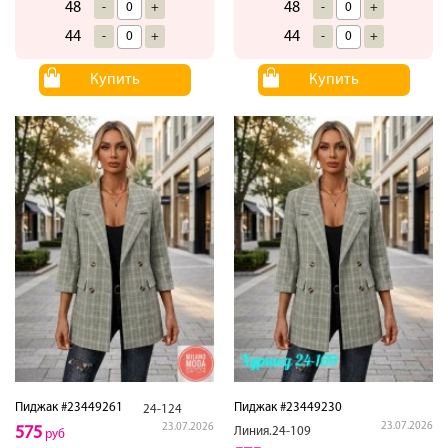
48
48
-
+
-
+
44
44
-
+
-
+
Купить
Купить
Пиджак #23449261
Пиджак #23449230
24-124
23.07.2026
23.07.2026
575
Линия.24-109
руб