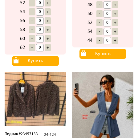
52
-
+
48
-
+
54
-
+
50
-
+
56
-
+
52
-
+
58
-
+
54
-
+
60
-
+
44
-
+
62
-
+
Купить
Купить
Пиджак #23457133
24-124