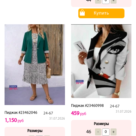
44
-
+
Купить
Пиджак #23460998
24-67
31.07.2026
459
Пиджак #23462046
24-67
руб
31.07.2026
1,150
руб
Размеры
Размеры
46
-
+