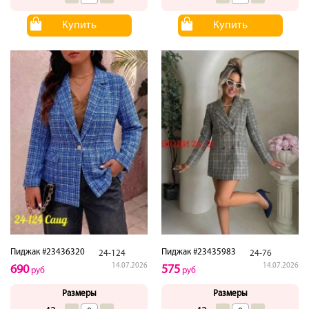
Купить
Купить
Пиджак #23436320
Пиджак #23435983
24-124
24-76
14.07.2026
14.07.2026
690
575
руб
руб
Размеры
Размеры