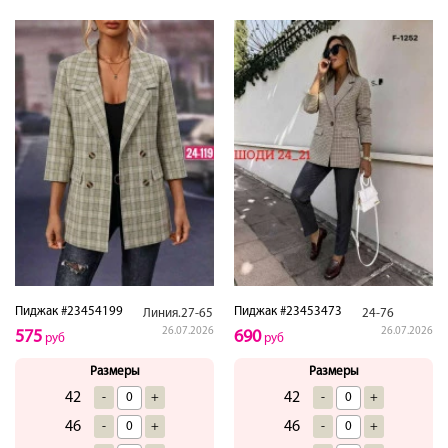
Пиджак #23454199
Пиджак #23453473
Линия.27-65
24-76
26.07.2026
26.07.2026
575
690
руб
руб
Размеры
Размеры
42
42
-
+
-
+
46
46
-
+
-
+