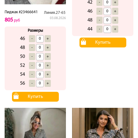
42
-
+
46
-
+
Пиджак #23466641
Линия.27-65
03.08.2026
805
48
-
+
руб
44
-
+
Размеры
46
-
+
Купить
48
-
+
50
-
+
52
-
+
54
-
+
56
-
+
Купить