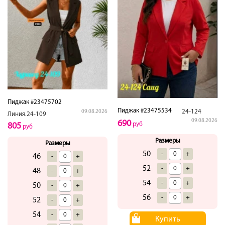
Пиджак #23475702
Пиджак #23475534
24-124
09.08.2026
Линия.24-109
09.08.2026
690
руб
805
руб
Размеры
Размеры
50
-
+
46
-
+
52
-
+
48
-
+
54
-
+
50
-
+
56
-
+
52
-
+
54
-
+
Купить