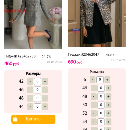
Пиджак #23462047
24-67
Пиджак #23462738
24-76
31.07.2026
690
01.08.2026
руб
460
руб
Размеры
Размеры
6
-
+
42
-
+
46
-
+
46
-
+
48
-
+
48
-
+
50
-
+
44
-
+
52
-
+
Купить
54
-
+