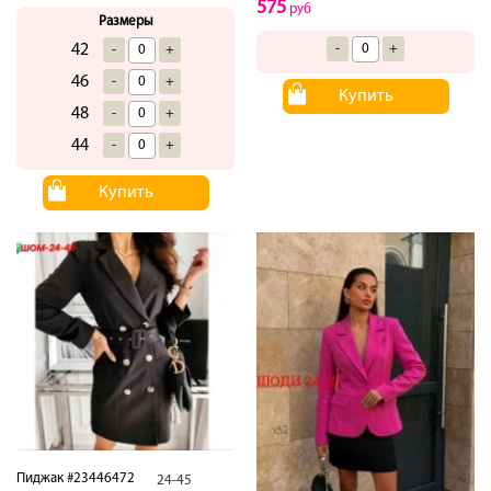
575
руб
Размеры
42
-
+
-
+
46
-
+
Купить
48
-
+
44
-
+
Купить
Пиджак #23446472
24-45