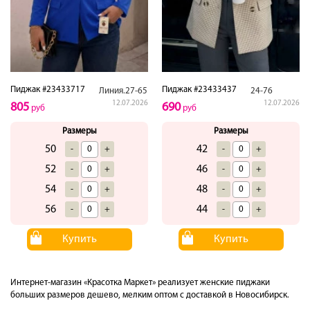
Пиджак #23433717
Пиджак #23433437
Линия.27-65
24-76
12.07.2026
12.07.2026
805
690
руб
руб
Размеры
Размеры
50
42
-
+
-
+
52
46
-
+
-
+
54
48
-
+
-
+
56
44
-
+
-
+
Купить
Купить
Интернет-магазин «Красотка Маркет» реализует женские пиджаки
больших размеров дешево, мелким оптом с доставкой в Новосибирск.