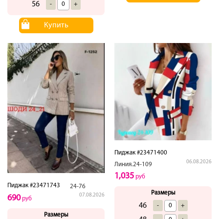
56
-
+
Купить
Пиджак #23471400
06.08.2026
Линия.24-109
1,035
руб
Пиджак #23471743
24-76
Размеры
07.08.2026
690
руб
46
-
+
Размеры