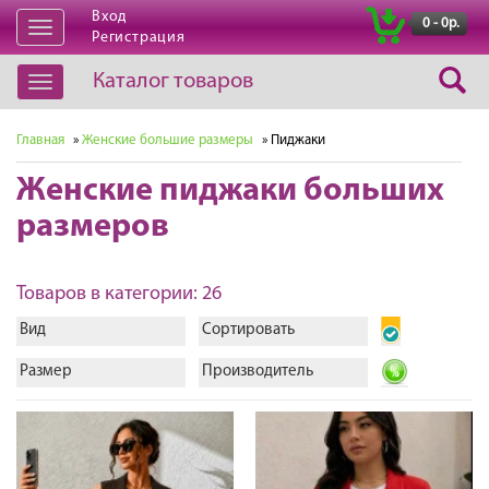
Вход
|
0 - 0р.
Открыть
Регистрация
навигацию
Каталог товаров
Открыть
навигацию
Главная
»
Женские большие размеры
» Пиджаки
Женские пиджаки больших
размеров
Товаров в категории: 26
Вид
Сортировать
Размер
Производитель