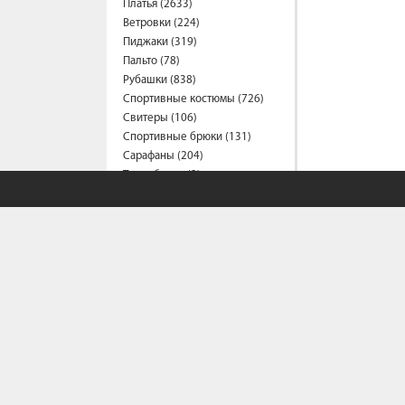
Платья (2633)
Ветровки (224)
Пиджаки (319)
Пальто (78)
Рубашки (838)
Спортивные костюмы (726)
Свитеры (106)
Спортивные брюки (131)
Сарафаны (204)
Термобелье (2)
Трусы (44)
Туники (215)
Толстовки (584)
Топы (163)
Футболки (1561)
Фартуки (3)
Халаты (16)
Шарфы и платки (45)
Шорты (464)
Штаны (695)
Юбки (310)
Плащи (9)