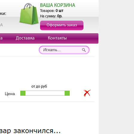
ВАША КОРЗИНА
Товаров:
0 шт
ки:
На сумму:
0р.
0А
Оформить заказ
та
Доставка
Контакты
от
до
руб