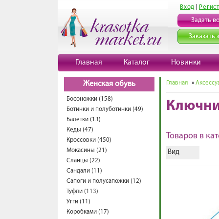
Вход
|
Регис
Задать в
Заказать 
Главная
Каталог
Новинки
Главная
»
Аксессу
Женская обувь
Босоножки (158)
Ключн
Ботинки и полуботинки (49)
Балетки (13)
Кеды (47)
Товаров в кат
Кроссовки (450)
Мокасины (21)
Вид
Сланцы (22)
Сандали (11)
Сапоги и полусапожки (12)
Туфли (113)
Угги (11)
Коробками (17)