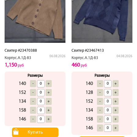
Свитер #23470388
Свитер #23467413
06.08.2026
04.08.2026
Корпус.А.1Д-83
Корпус.А.1Д-83
1,150
460
руб
руб
Размеры
Размеры
140
140
-
+
-
+
152
128
-
+
-
+
134
152
-
+
-
+
158
134
-
+
-
+
146
158
-
+
-
+
146
-
+
Купить