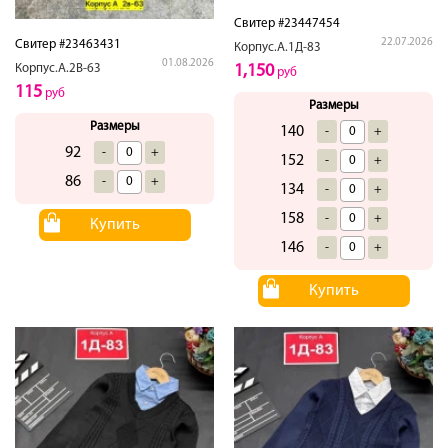
Свитер #23447454
22.07.2026
Свитер #23463431
Корпус.А.1Д-83
01.08.2026
1,150
Корпус.А.2В-63
руб
115
руб
Размеры
Размеры
140
-
+
92
-
+
152
-
+
86
-
+
134
-
+
158
-
+
Купить
146
-
+
Купить