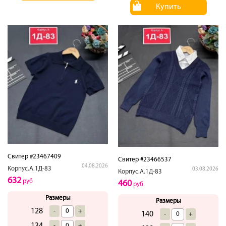
Купить
Свитер #23467409
Свитер #23466537
04.08.2026
Корпус.А.1Д-83
03.08.2026
Корпус.А.1Д-83
632
руб
460
руб
Размеры
Размеры
128
-
+
140
-
+
134
-
+