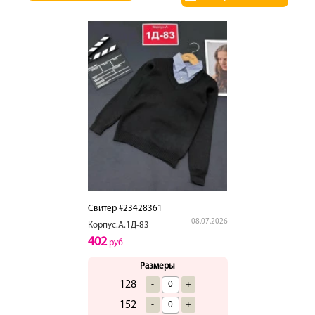
Свитер #23428361
08.07.2026
Корпус.А.1Д-83
402
руб
Размеры
128
-
+
152
-
+