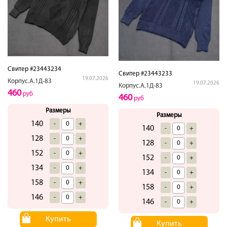
Свитер #23443234
Свитер #23443233
19.07.2026
Корпус.А.1Д-83
19.07.2026
Корпус.А.1Д-83
460
руб
460
руб
Размеры
Размеры
140
-
+
140
-
+
128
-
+
128
-
+
152
-
+
152
-
+
134
-
+
134
-
+
158
-
+
158
-
+
146
-
+
146
-
+
Купить
Купить