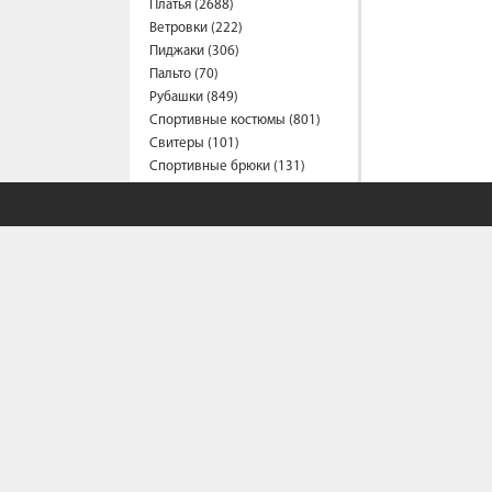
Платья (2688)
Ветровки (222)
Пиджаки (306)
Пальто (70)
Рубашки (849)
Спортивные костюмы (801)
Свитеры (101)
Спортивные брюки (131)
Сарафаны (197)
Термобелье (2)
Трусы (44)
Туники (213)
Толстовки (544)
Топы (159)
Футболки (1532)
Фартуки (3)
Халаты (41)
Шарфы и платки (40)
Шорты (466)
Штаны (663)
Юбки (322)
Плащи (6)