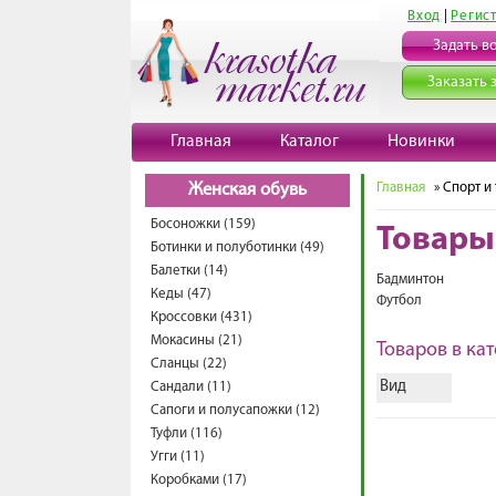
Вход
|
Регис
Задать в
Заказать 
Главная
Каталог
Новинки
Главная
» Спорт и
Женская обувь
Босоножки (159)
Товары
Ботинки и полуботинки (49)
Балетки (14)
Бадминтон
Кеды (47)
Футбол
Кроссовки (431)
Мокасины (21)
Товаров в кат
Сланцы (22)
Вид
Сандали (11)
Сапоги и полусапожки (12)
Туфли (116)
Угги (11)
Коробками (17)