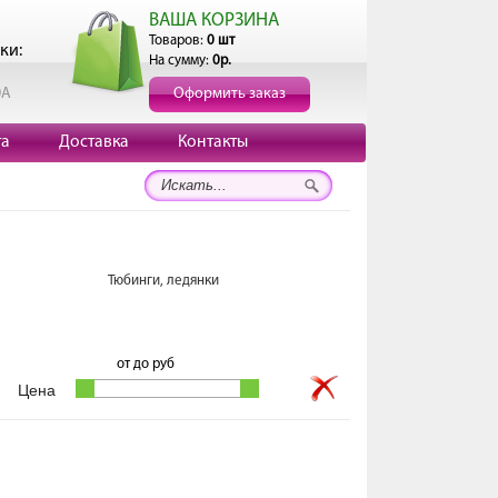
ВАША КОРЗИНА
Товаров:
0 шт
ки:
На сумму:
0р.
0А
Оформить заказ
та
Доставка
Контакты
Тюбинги, ледянки
от
до
руб