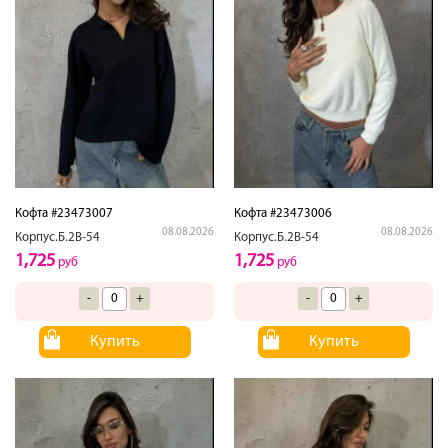
Кофта #23473007
Кофта #23473006
08.08.2026
08.08.2026
Корпус.Б.2В-54
Корпус.Б.2В-54
1,725
1,725
руб
руб
-
+
-
+
Купить
Купить