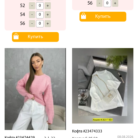
56
-
+
52
-
+
54
-
+
Купить
56
-
+
Купить
Кофта #23474333
08.08.2026
Кофта #23474429