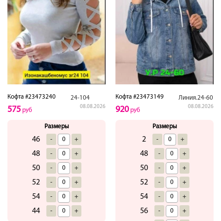
Кофта #23473240
Кофта #23473149
24-104
Линия.24-60
08.08.2026
08.08.2026
575
920
руб
руб
Размеры
Размеры
46
2
-
+
-
+
48
48
-
+
-
+
50
50
-
+
-
+
52
52
-
+
-
+
54
54
-
+
-
+
44
56
-
+
-
+