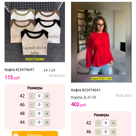
Кофта #23474647
24-124
09.08.2026
115
руб
Размеры
Кофта #23474641
42
-
+
09.08.2026
Корпус.Б.2Г-50
402
46
-
+
руб
48
-
+
Размеры
44
-
+
42
-
+
46
-
+
Купить