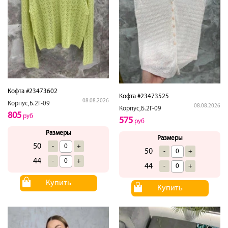
Кофта #23473602
Кофта #23473525
08.08.2026
Корпус,Б.2Г-09
08.08.2026
Корпус,Б.2Г-09
805
руб
575
руб
Размеры
Размеры
50
-
+
50
-
+
44
-
+
44
-
+
Купить
Купить