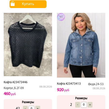
Купить
Кофта #23473446
Кофта #23473413
Федя.24-53
08.08.2026
Корпус,Б.2Г-09
08.08.2026
920
руб
460
руб
Размеры
Размеры
2
-
+
42
-
+