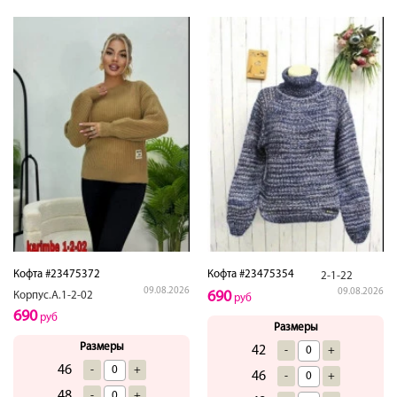
Кофта #23475372
Кофта #23475354
2-1-22
09.08.2026
09.08.2026
690
Корпус.А.1-2-02
руб
690
руб
Размеры
Размеры
42
-
+
46
-
+
46
-
+
48
-
+