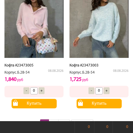
Кофта #23473005
Кофта #23473003
08.08.2026
08.08.2026
Корпус.Б.2В-54
Корпус.Б.2В-54
1,840
1,725
руб
руб
-
+
-
+
Купить
Купить
1
2
→
В конец
0
0
0