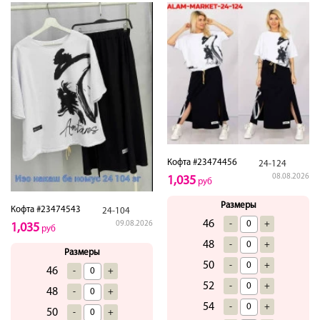
Кофта #23474456
24-124
08.08.2026
1,035
руб
Размеры
Кофта #23474543
24-104
46
-
+
09.08.2026
1,035
руб
48
-
+
Размеры
50
-
+
46
-
+
52
-
+
48
-
+
54
-
+
50
-
+