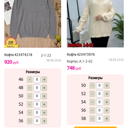
Кофта #23473976
Кофта #23474218
2-1-22
08.08.2026
08.08.2026
Корпус.А.1-2-02
920
руб
748
руб
Размеры
Размеры
46
-
+
50
-
+
48
-
+
52
-
+
50
-
+
54
-
+
52
-
+
56
-
+
54
-
+
58
-
+
56
-
+