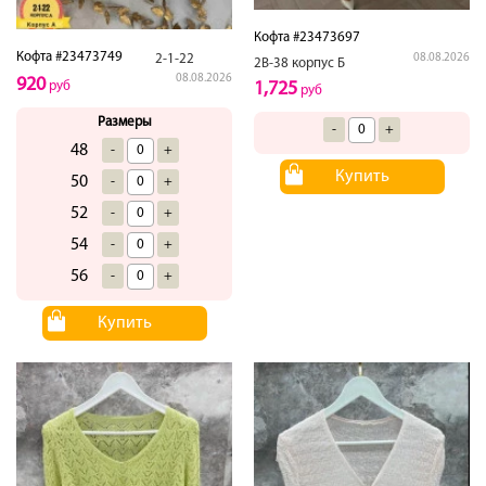
Кофта #23473697
Кофта #23473749
2-1-22
08.08.2026
2В-38 корпус Б
08.08.2026
920
руб
1,725
руб
Размеры
-
+
48
-
+
Купить
50
-
+
52
-
+
54
-
+
56
-
+
Купить