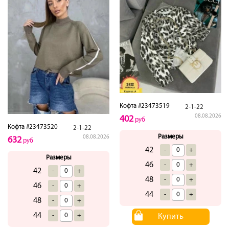
Кофта #23473519
2-1-22
08.08.2026
402
руб
Кофта #23473520
2-1-22
Размеры
08.08.2026
632
руб
42
-
+
Размеры
46
-
+
42
-
+
48
-
+
46
-
+
44
-
+
48
-
+
44
-
+
Купить