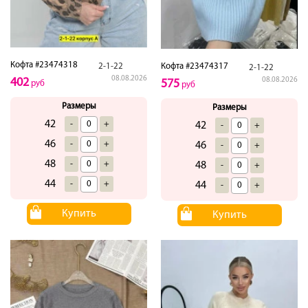
Кофта #23474318
2-1-22
Кофта #23474317
2-1-22
08.08.2026
402
08.08.2026
575
руб
руб
Размеры
Размеры
42
-
+
42
-
+
46
-
+
46
-
+
48
-
+
48
-
+
44
-
+
44
-
+
Купить
Купить