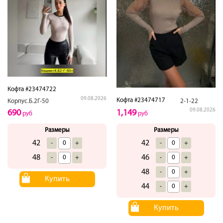
Кофта #23474722
09.08.2026
Кофта #23474717
Корпус.Б.2Г-50
2-1-22
09.08.2026
690
1,149
руб
руб
Размеры
Размеры
42
42
-
+
-
+
48
46
-
+
-
+
48
-
+
Купить
44
-
+
Купить