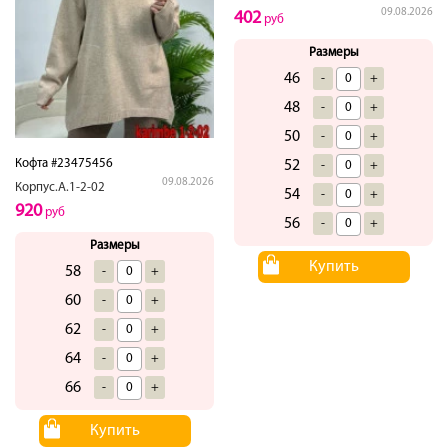
09.08.2026
402
руб
Размеры
46
-
+
48
-
+
50
-
+
Кофта #23475456
52
-
+
09.08.2026
Корпус.А.1-2-02
54
-
+
920
руб
56
-
+
Размеры
Купить
58
-
+
60
-
+
62
-
+
64
-
+
66
-
+
Купить