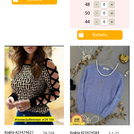
48
-
+
50
-
+
44
-
+
Купить
Кофта #23474621
Кофта #23474584
24-104
2-1-22