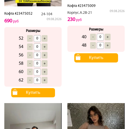
Кофта #23475009
09.08.2026
Корпус.А.2В-21
Кофта #23475052
24-104
230
09.08.2026
руб
690
руб
Размеры
Размеры
40
-
+
52
-
+
48
-
+
54
-
+
56
-
+
Купить
58
-
+
60
-
+
62
-
+
Купить