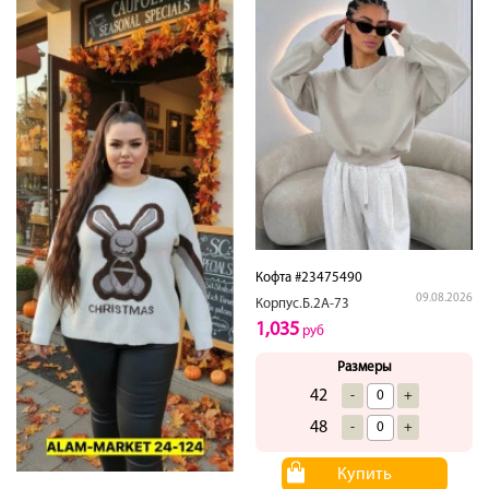
Кофта #23475490
09.08.2026
Корпус.Б.2А-73
1,035
руб
Размеры
42
-
+
48
-
+
Купить