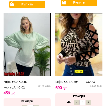
Купить
Купить
Кофта #23473836
Кофта #23473804
24-104
08.08.2026
08.08.2026
690
Корпус.А.1-2-02
руб
459
руб
Размеры
Размеры
46
-
+