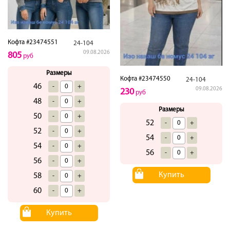
Кофта #23474551
24-104
09.08.2026
805
руб
Размеры
Кофта #23474550
24-104
46
-
+
09.08.2026
230
руб
48
-
+
Размеры
50
-
+
52
-
+
52
-
+
54
-
+
54
-
+
56
-
+
56
-
+
Купить
58
-
+
60
-
+
Купить