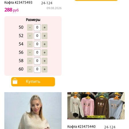
Кофта #23475493
24-124
09.08.2026
288
руб
Размеры
50
-
+
52
-
+
54
-
+
56
-
+
58
-
+
60
-
+
Купить
Кофта #23475440
24-124