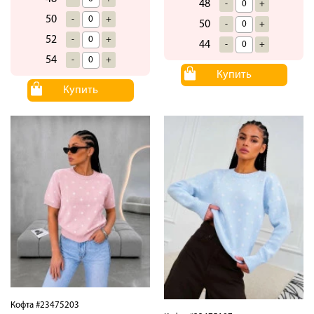
48
-
+
50
-
+
50
-
+
52
-
+
44
-
+
54
-
+
Купить
Купить
Кофта #23475203