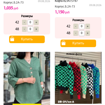
Кофта #23475197
09.08.2026
Корпус.Б.2А-73
09.08.2026
Корпус.Б.2А-73
1,035
руб
1,150
руб
Размеры
Размеры
42
-
+
42
-
+
48
-
+
48
-
+
Купить
Купить