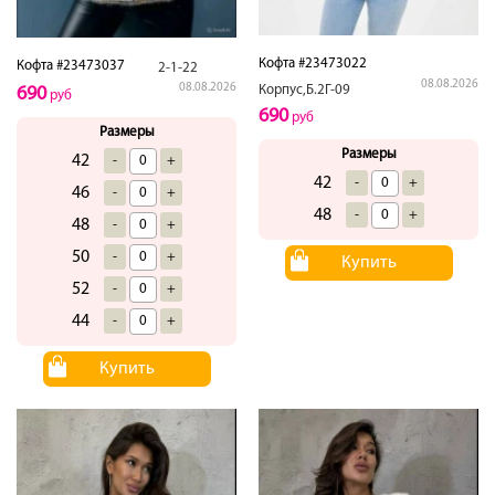
Кофта #23473022
Кофта #23473037
2-1-22
08.08.2026
08.08.2026
Корпус,Б.2Г-09
690
руб
690
руб
Размеры
Размеры
42
-
+
42
-
+
46
-
+
48
-
+
48
-
+
50
-
+
Купить
52
-
+
44
-
+
Купить