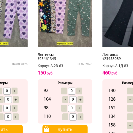
Леггинсы
Леггинсы
#23461345
#23458089
04.08.2026
31.07.2026
Корпус.А.2В-63
Корпус.А.1Д-83
150
460
руб
руб
меры
Размеры
Разме
92
140
-
+
-
+
-
104
128
-
+
-
+
-
98
152
-
+
-
+
-
110
134
-
+
-
+
-
158
-
пить
Купить