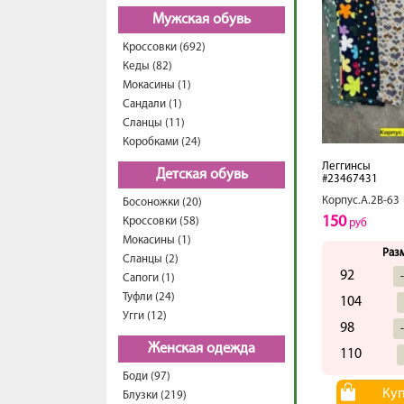
Мужская обувь
Кроссовки (692)
Кеды (82)
Мокасины (1)
Сандали (1)
Сланцы (11)
Коробками (24)
Леггинсы
Детская обувь
#23467431
Корпус.А.2В-63
Босоножки (20)
150
Кроссовки (58)
руб
Мокасины (1)
Раз
Сланцы (2)
92
Сапоги (1)
Туфли (24)
104
Угги (12)
98
Женская одежда
110
Боди (97)
Ку
Блузки (219)