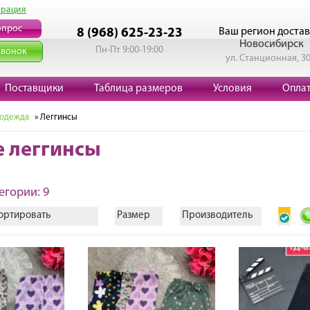
трация
опрос
Ваш регион достав
8 (968) 625-23-23
Новосибирск
Пн-Пт 9:00-19:00
звонок
ул. Станционная, 3
Поставщики
Таблица размеров
Условия
Опла
 одежда
» Леггинсы
е леггинсы
егории: 9
ортировать
Размер
Производитель