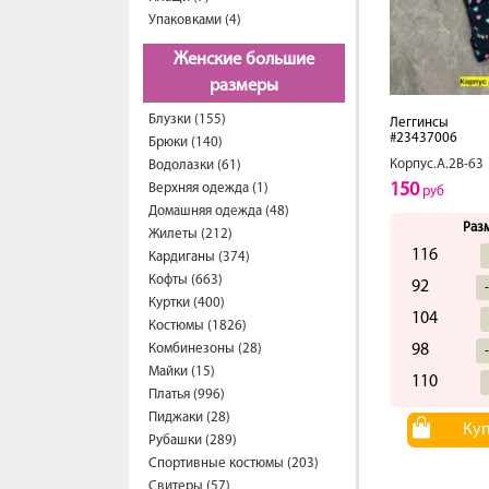
Упаковками (4)
Женские большие
размеры
Блузки (155)
Леггинсы
#23437006
Брюки (140)
Корпус.А.2В-63
Водолазки (61)
150
Верхняя одежда (1)
руб
Домашняя одежда (48)
Раз
Жилеты (212)
116
Кардиганы (374)
Кофты (663)
92
Куртки (400)
104
Костюмы (1826)
Комбинезоны (28)
98
Майки (15)
110
Платья (996)
Пиджаки (28)
Ку
Рубашки (289)
Спортивные костюмы (203)
Свитеры (57)