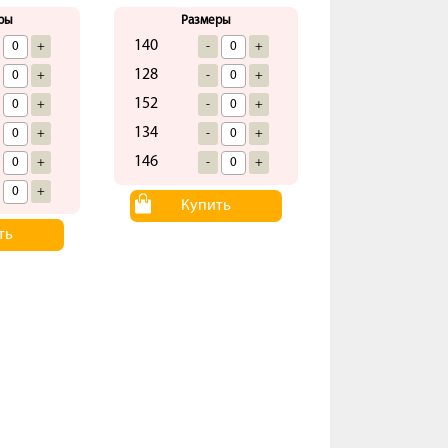
ры
Размеры
140
+
-
+
128
+
-
+
152
+
-
+
134
+
-
+
146
+
-
+
+
Купить
ть