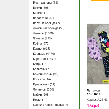
Бюстгальтеры (13)
Брюки (808)
Болеро (10)
Водолазки (67)
Верхняя одежда (2)
Домашняя одежда (53)
Джинсы (1609)
Жилеты (393)
Кофты (672)
Куртки (665)
Костюмы (4170)
Кардиганы (351)
Капри (18)
Колготки (23)
Комбинезоны (96)
Корсеты (34)
Купальники (61)
Леггинсы (200)
Леггинсы
#23448831
Майки (608)
Носки (14)
Корпус.А.2В-63
Одежда для взрослых (2)
172
руб