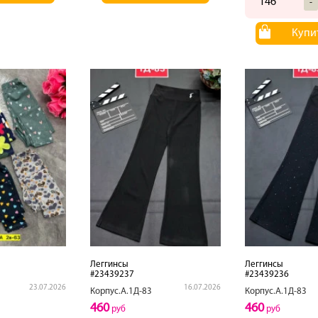
146
-
Купи
Леггинсы
Леггинсы
#23439237
#23439236
23.07.2026
16.07.2026
Корпус.А.1Д-83
Корпус.А.1Д-83
460
460
руб
руб