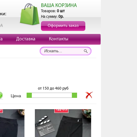
ВАША КОРЗИНА
Товаров:
0 шт
ки:
На сумму:
0р.
0А
Оформить заказ
та
Доставка
Контакты
от
150
до
460
руб