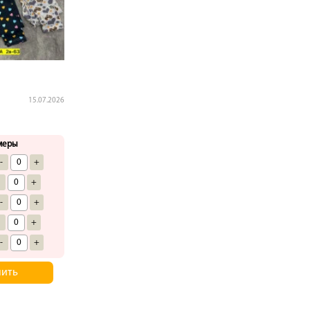
15.07.2026
меры
-
+
-
+
-
+
-
+
-
+
пить