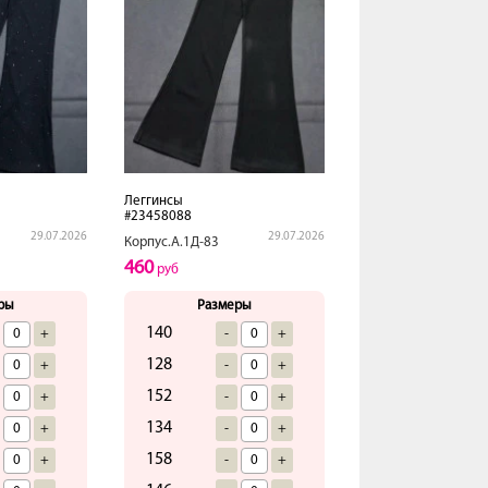
Леггинсы
#23458088
29.07.2026
29.07.2026
Корпус.А.1Д-83
460
руб
ры
Размеры
140
+
-
+
128
+
-
+
152
+
-
+
134
+
-
+
158
+
-
+