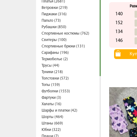
Платья (2681)
Раз
Ветровки (219)
140
Пиджаки (316)
Пальто (73)
152
Рубашки (850)
134
Спортивные костюмы (762)
Свитеры (100)
146
Спортивные брюки (131)
Сарафаны (196)
Ку
Термобелье (2)
Трусы (44)
Туники (218)
Толстовки (572)
Топы (159)
Футболки (1553)
Фартуки (3)
Халаты (16)
Шарфы и платки (42)
Шорты (464)
Штаны (669)
Юбки (322)
Плащи (7)