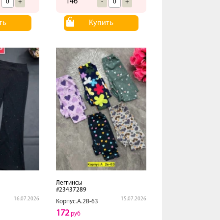
146
+
-
+
ть
Купить
Леггинсы
#23437289
16.07.2026
15.07.2026
Корпус.А.2В-63
172
руб