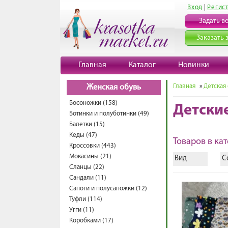
Вход
|
Регис
Задать в
Заказать 
Главная
Каталог
Новинки
Главная
»
Детская
Женская обувь
Босоножки (158)
Детски
Ботинки и полуботинки (49)
Балетки (15)
Кеды (47)
Товаров в кат
Кроссовки (443)
Мокасины (21)
Вид
С
Сланцы (22)
Сандали (11)
Сапоги и полусапожки (12)
Туфли (114)
Угги (11)
Коробками (17)