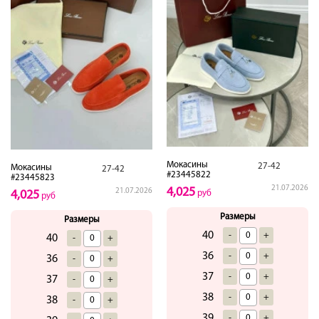
Мокасины
27-42
Мокасины
27-42
#23445822
#23445823
21.07.2026
4,025
21.07.2026
руб
4,025
руб
Размеры
Размеры
40
-
+
40
-
+
36
-
+
36
-
+
37
-
+
37
-
+
38
-
+
38
-
+
39
-
+