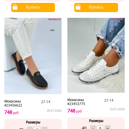
Купить
Купить
Мокасины
27-14
Мокасины
27-14
#23453775
#23456622
26.07.2026
748
28.07.2026
руб
748
руб
Размеры
Размеры
40
-
+