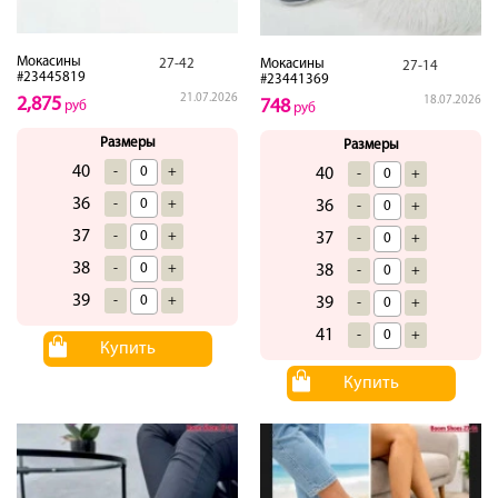
Мокасины
27-42
Мокасины
27-14
#23445819
#23441369
21.07.2026
2,875
18.07.2026
748
руб
руб
Размеры
Размеры
40
-
+
40
-
+
36
-
+
36
-
+
37
-
+
37
-
+
38
-
+
38
-
+
39
-
+
39
-
+
41
-
+
Купить
Купить