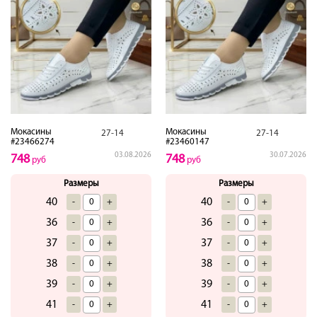
Мокасины
Мокасины
27-14
27-14
#23466274
#23460147
03.08.2026
30.07.2026
748
748
руб
руб
Размеры
Размеры
40
40
-
+
-
+
36
36
-
+
-
+
37
37
-
+
-
+
38
38
-
+
-
+
39
39
-
+
-
+
41
41
-
+
-
+