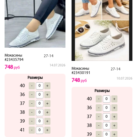
Мокасины
27-14
#23435794
14.07.2026
748
руб
Мокасины
27-14
#23430191
Размеры
10.07.2026
748
руб
40
-
+
Размеры
36
-
+
40
-
+
37
-
+
36
-
+
38
-
+
37
-
+
39
-
+
38
-
+
41
-
+
39
-
+