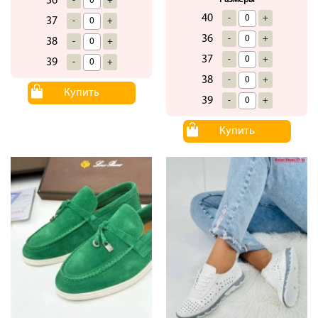
36
-
+
40
-
+
37
-
+
36
-
+
38
-
+
37
-
+
39
-
+
38
-
+
Купить
39
-
+
Купить