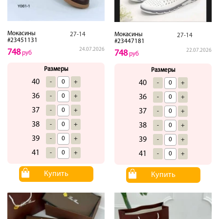
Мокасины
27-14
Мокасины
27-14
#23451131
#23447181
24.07.2026
748
22.07.2026
748
руб
руб
Размеры
Размеры
40
-
+
40
-
+
36
-
+
36
-
+
37
-
+
37
-
+
38
-
+
38
-
+
39
-
+
39
-
+
41
-
+
41
-
+
Купить
Купить