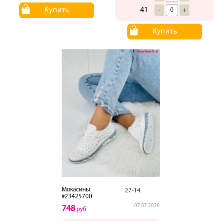
Купить
41
-
+
Купить
Мокасины
27-14
#23425700
07.07.2026
748
руб