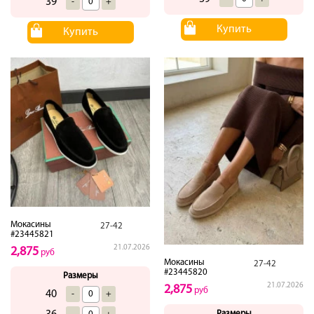
39
-
+
Купить
Купить
Мокасины
27-42
#23445821
21.07.2026
2,875
руб
Мокасины
27-42
#23445820
Размеры
21.07.2026
2,875
руб
40
-
+
Размеры