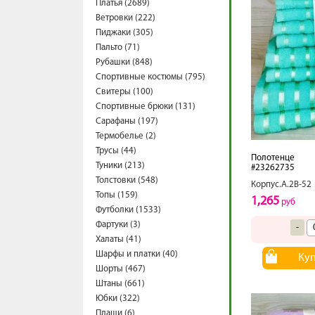
Платья (2689)
Ветровки (222)
Пиджаки (305)
Пальто (71)
Рубашки (848)
Спортивные костюмы (795)
Свитеры (100)
Спортивные брюки (131)
Сарафаны (197)
Термобелье (2)
Трусы (44)
Полотенце
Туники (213)
#23262735
Толстовки (548)
Корпус.А.2В-52
Топы (159)
1,265
руб
Футболки (1533)
Фартуки (3)
-
Халаты (41)
Шарфы и платки (40)
Ку
Шорты (467)
Штаны (661)
Юбки (322)
Плащи (6)