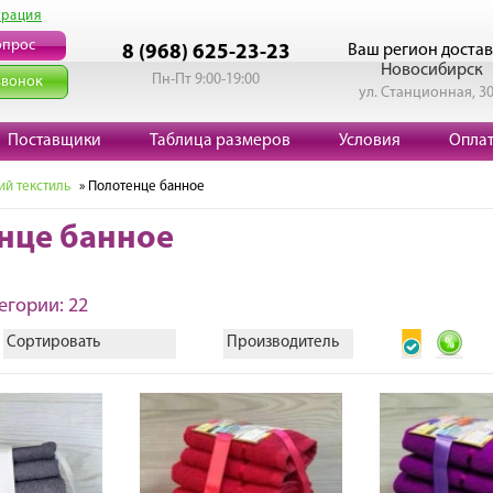
трация
опрос
Ваш регион достав
8 (968) 625-23-23
Новосибирск
Пн-Пт 9:00-19:00
звонок
ул. Станционная, 3
Поставщики
Таблица размеров
Условия
Опла
й текстиль
» Полотенце банное
нце банное
егории: 22
Сортировать
Производитель