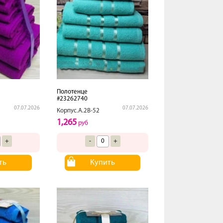
Полотенце
#23262740
07.07.2026
07.07.2026
Корпус.А.2В-52
1,265
руб
+
-
+
ть
Купить