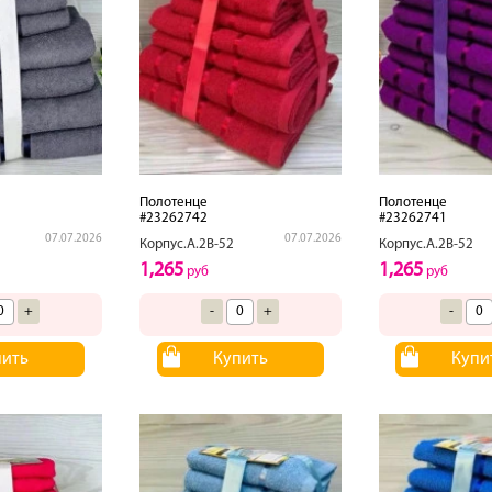
Полотенце
Полотенце
#23262742
#23262741
07.07.2026
07.07.2026
Корпус.А.2В-52
Корпус.А.2В-52
1,265
1,265
руб
руб
+
-
+
-
пить
Купить
Купи