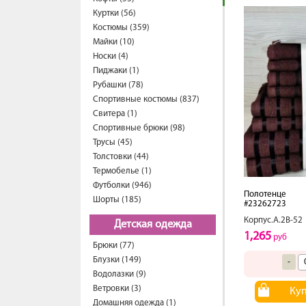
Куртки (56)
Костюмы (359)
Майки (10)
Носки (4)
Пиджаки (1)
Рубашки (78)
Спортивные костюмы (837)
Свитера (1)
Спортивные брюки (98)
Трусы (45)
Толстовки (44)
Термобелье (1)
Футболки (946)
Полотенце
Шорты (185)
#23262723
Корпус.А.2В-52
Детская одежда
1,265
руб
Брюки (77)
Блузки (149)
-
Водолазки (9)
Ветровки (3)
Ку
Домашняя одежда (1)