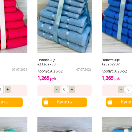
Полотенце
Полотенце
#23262738
#23262737
07.07.2026
07.07.2026
Корпус.А.2В-52
Корпус.А.2В-52
1,265
1,265
руб
руб
+
-
+
-
пить
Купить
Купи