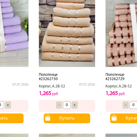
Полотенце
Полотенце
#23262730
#23262729
07.07.2026
07.07.2026
Корпус.А.2В-52
Корпус.А.2В-52
1,265
1,265
руб
руб
+
-
+
-
пить
Купить
Купи