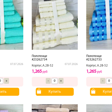
Полотенце
Полотенце
#23262734
#23262733
07.07.2026
07.07.2026
Корпус.А.2В-52
Корпус.А.2В-52
1,265
1,265
руб
руб
+
-
+
-
пить
Купить
Купи