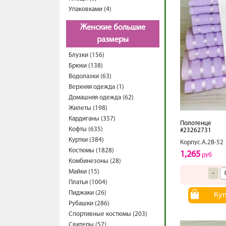
Упаковками (4)
Женские большие
размеры
Блузки (156)
Брюки (138)
Водолазки (63)
Верхняя одежда (1)
Домашняя одежда (62)
Жилеты (198)
Кардиганы (357)
Полотенце
Кофты (635)
#23262731
Куртки (384)
Корпус.А.2В-52
Костюмы (1828)
1,265
руб
Комбинезоны (28)
Майки (15)
-
Платья (1004)
Пиджаки (26)
Ку
Рубашки (286)
Спортивные костюмы (203)
Свитеры (57)