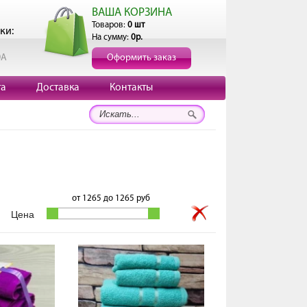
ВАША КОРЗИНА
Товаров:
0 шт
ки:
На сумму:
0р.
0А
Оформить заказ
та
Доставка
Контакты
от
1265
до
1265
руб