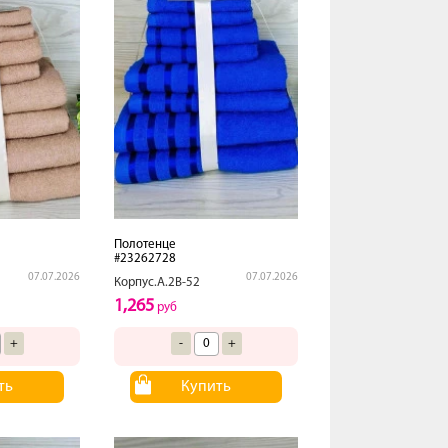
Полотенце
#23262728
07.07.2026
07.07.2026
Корпус.А.2В-52
1,265
руб
+
-
+
ть
Купить