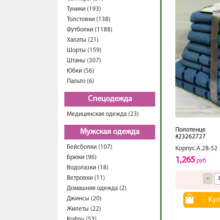
Туники (193)
Толстовки (138)
Футболки (1188)
Халаты (21)
Шорты (159)
Штаны (307)
Юбки (56)
Пальто (6)
Спецодежда
Медицинская одежда (23)
Полотенце
Мужская одежда
#23262727
Бейсболки (107)
Корпус.А.2В-52
Брюки (96)
1,265
руб
Водолазки (18)
Ветровки (11)
-
Домашняя одежда (2)
Джинсы (20)
Ку
Жилеты (22)
Кофты (53)