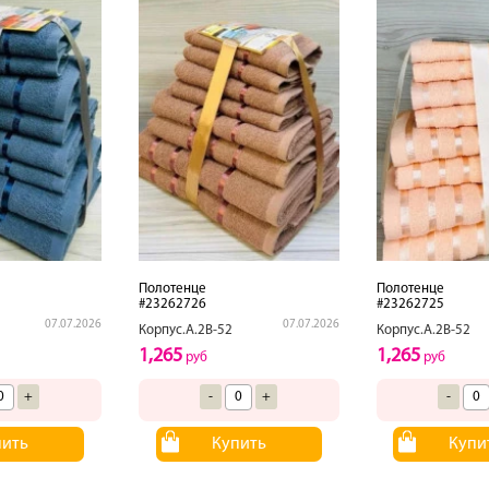
Полотенце
Полотенце
#23262726
#23262725
07.07.2026
07.07.2026
Корпус.А.2В-52
Корпус.А.2В-52
1,265
1,265
руб
руб
+
-
+
-
пить
Купить
Купи