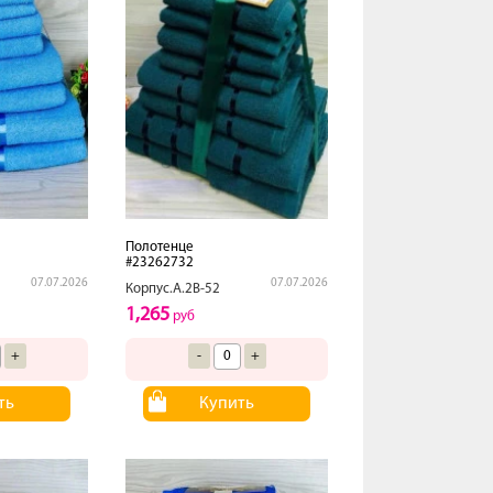
Полотенце
#23262732
07.07.2026
07.07.2026
Корпус.А.2В-52
1,265
руб
+
-
+
ть
Купить