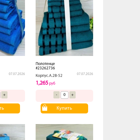
Полотенце
#23262736
07.07.2026
07.07.2026
Корпус.А.2В-52
1,265
руб
+
-
+
ть
Купить