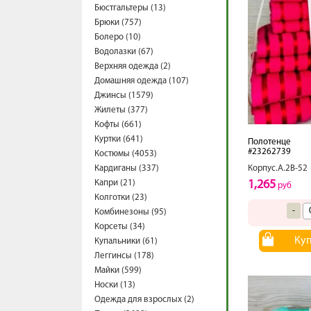
Бюстгальтеры (13)
Брюки (757)
Болеро (10)
Водолазки (67)
Верхняя одежда (2)
Домашняя одежда (107)
Джинсы (1579)
Жилеты (377)
Кофты (661)
Куртки (641)
Полотенце
#23262739
Костюмы (4053)
Кардиганы (337)
Корпус.А.2В-52
Капри (21)
1,265
руб
Колготки (23)
-
Комбинезоны (95)
Корсеты (34)
Ку
Купальники (61)
Леггинсы (178)
Майки (599)
Носки (13)
Одежда для взрослых (2)