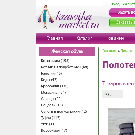
Вход
|
Регис
Задать в
Заказать 
Главная
Каталог
Новинки
Главная
»
Домашни
Женская обувь
Босоножки (158)
Полоте
Ботинки и полуботинки (49)
Балетки (15)
Кеды (47)
Товаров в кат
Кроссовки (430)
Мокасины (21)
Вид
Сланцы (22)
Сандали (11)
Сапоги и полусапожки (12)
Туфли (117)
Угги (11)
Коробками (17)