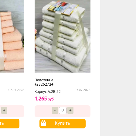
Полотенце
#23262724
07.07.2026
07.07.2026
Корпус.А.2В-52
1,265
руб
+
-
+
ть
Купить