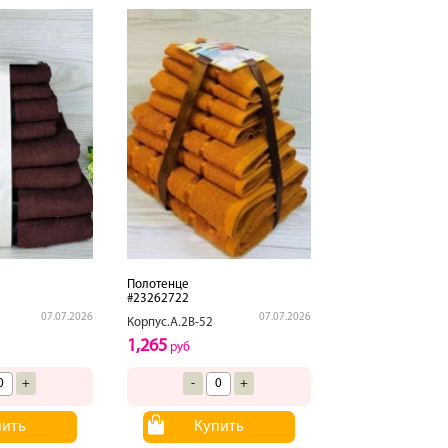
Полотенце
#23262722
07.07.2026
07.07.2026
Корпус.А.2В-52
1,265
руб
+
-
+
пить
Купить