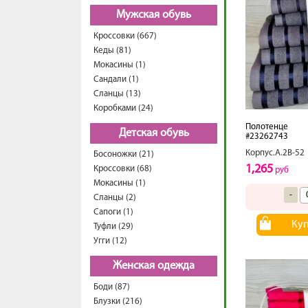
Мужская обувь
Кроссовки (667)
Кеды (81)
Мокасины (1)
Сандали (1)
Сланцы (13)
Коробками (24)
Полотенце
Детская обувь
#23262743
Корпус.А.2В-52
Босоножки (21)
1,265
Кроссовки (68)
руб
Мокасины (1)
-
Сланцы (2)
Сапоги (1)
Ку
Туфли (29)
Угги (12)
Женская одежда
Боди (87)
Блузки (216)