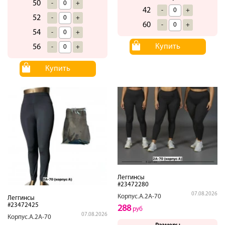
50
-
+
42
-
+
52
-
+
60
-
+
54
-
+
Купить
56
-
+
Купить
Леггинсы
#23472280
07.08.2026
Корпус.А.2А-70
Леггинсы
#23472425
288
руб
07.08.2026
Корпус.А.2А-70