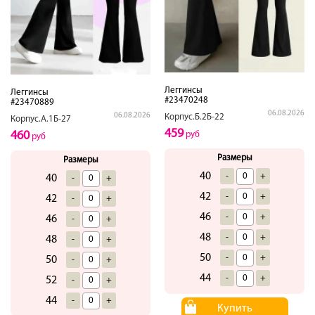
Леггинсы
Леггинсы
#23470248
#23470889
06.08.2026
06.08.2026
Корпус.Б.2Б-22
Корпус.А.1Б-27
459
460
руб
руб
Размеры
Размеры
40
-
+
40
-
+
42
-
+
42
-
+
46
-
+
46
-
+
48
-
+
48
-
+
50
-
+
50
-
+
44
-
+
52
-
+
44
-
+
Купить