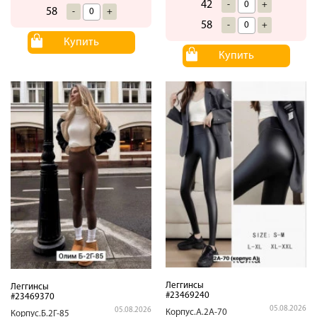
42
-
+
58
-
+
58
-
+
Купить
Купить
Леггинсы
Леггинсы
#23469240
#23469370
05.08.2026
05.08.2026
Корпус.А.2А-70
Корпус.Б.2Г-85