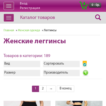
Вход
|
0 - 0р.
Открыть
Регистрация
навигацию
Каталог товаров
Открыть
навигацию
Главная
»
Женская одежда
» Леггинсы
Женские леггинсы
Товаров в категории: 189
Вид
Сортировать
Размер
Производитель
1
2
→
В конец