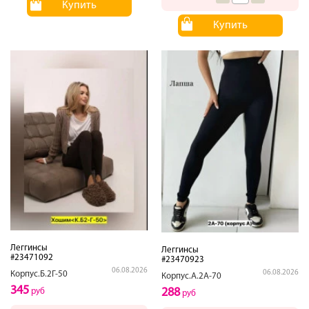
Купить
Купить
Леггинсы
Леггинсы
#23471092
#23470923
06.08.2026
06.08.2026
Корпус.Б.2Г-50
Корпус.А.2А-70
345
288
руб
руб