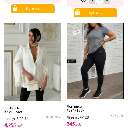
60
-
+
Купить
Купить
Леггинсы
Леггинсы
#23471557
#23471569
07.08.2026
Линия.24-128
07.08.2026
Корпус.Б.2В-54
345
руб
4,255
руб