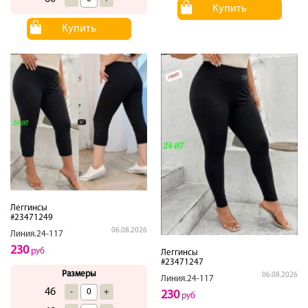
Купить
Купить
Леггинсы
#23471249
06.08.2026
Линия.24-117
230
руб
Леггинсы
#23471247
Размеры
06.08.2026
Линия.24-117
46
-
+
230
руб