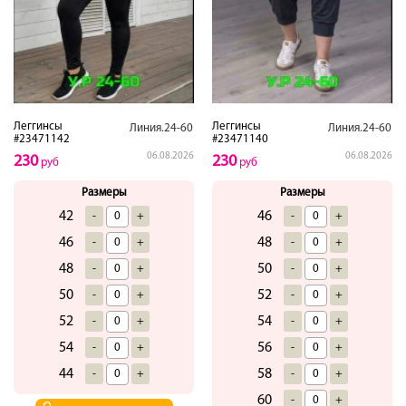
Леггинсы
Леггинсы
Линия.24-60
Линия.24-60
#23471142
#23471140
06.08.2026
06.08.2026
230
230
руб
руб
Размеры
Размеры
42
46
-
+
-
+
46
48
-
+
-
+
48
50
-
+
-
+
50
52
-
+
-
+
52
54
-
+
-
+
54
56
-
+
-
+
44
58
-
+
-
+
60
-
+