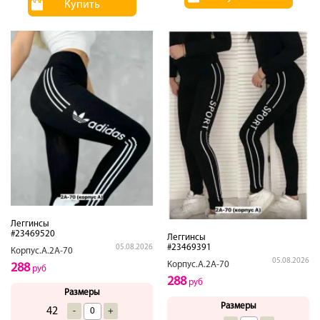
Купить
Леггинсы
#23469520
Леггинсы
#23469391
05.08.2026
Корпус.А.2А-70
05.08.2026
Корпус.А.2А-70
288
руб
288
руб
Размеры
Размеры
42
-
+