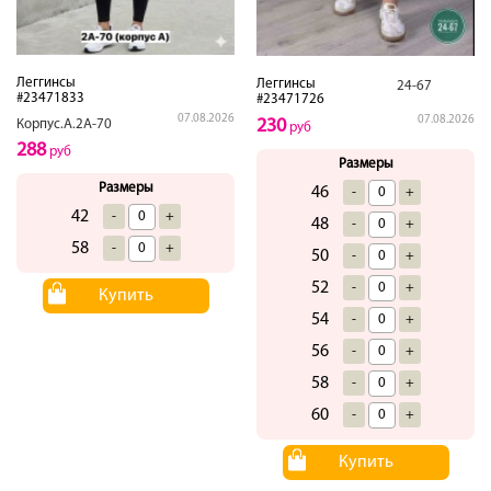
Леггинсы
Леггинсы
24-67
#23471833
#23471726
07.08.2026
07.08.2026
230
Корпус.А.2А-70
руб
288
руб
Размеры
Размеры
46
-
+
42
-
+
48
-
+
58
-
+
50
-
+
52
-
+
Купить
54
-
+
56
-
+
58
-
+
60
-
+
Купить