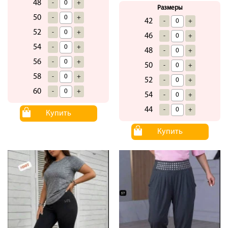
48
-
+
Размеры
50
-
+
42
-
+
52
-
+
46
-
+
54
-
+
48
-
+
56
-
+
50
-
+
58
-
+
52
-
+
60
-
+
54
-
+
44
-
+
Купить
Купить