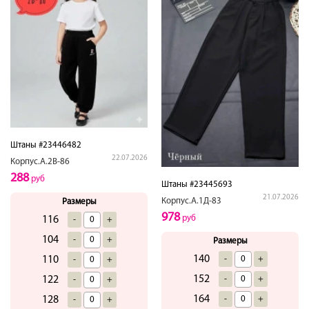
Штаны #23446482
22.07.2026
Корпус.А.2В-86
288
руб
Штаны #23445693
21.07.2026
Корпус.А.1Д-83
Размеры
978
руб
116
-
+
104
-
+
Размеры
140
110
-
+
-
+
152
122
-
+
-
+
164
128
-
+
-
+