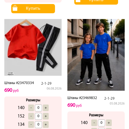
Купить
Купить
Штаны #23470334
2-1-29
06.08.2026
690
руб
Штаны #23469832
2-1-29
Размеры
05.08.2026
690
руб
140
-
+
Размеры
152
-
+
140
-
+
134
-
+