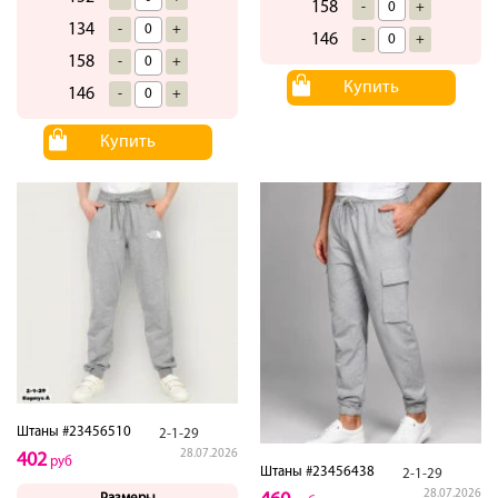
158
-
+
134
-
+
146
-
+
158
-
+
Купить
146
-
+
Купить
Штаны #23456510
2-1-29
28.07.2026
402
руб
Штаны #23456438
2-1-29
28.07.2026