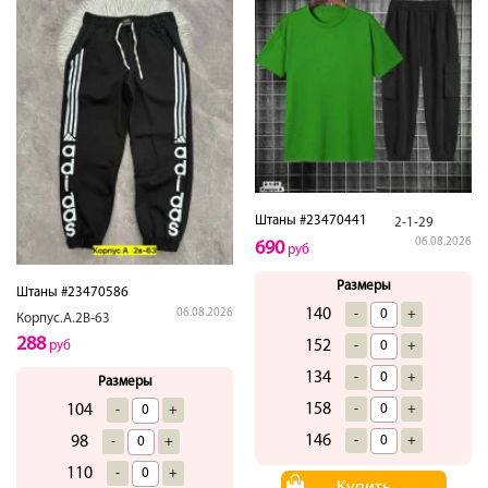
Штаны #23470441
2-1-29
06.08.2026
690
руб
Размеры
Штаны #23470586
140
-
+
06.08.2026
Корпус.А.2В-63
288
152
-
+
руб
134
-
+
Размеры
158
-
+
104
-
+
146
-
+
98
-
+
110
-
+