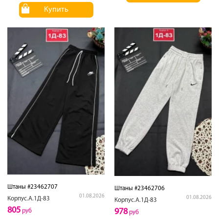
Купить
Штаны #23462707
Штаны #23462706
01.08.2026
01.08.2026
Корпус.А.1Д-83
Корпус.А.1Д-83
805
978
руб
руб