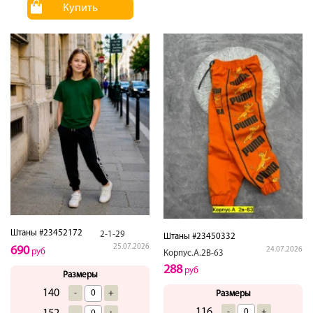
Купить
Штаны #23452172
2-1-29
Штаны #23450332
25.07.2026
690
24.07.2026
руб
Корпус.А.2В-63
288
руб
Размеры
140
-
+
Размеры
116
-
+