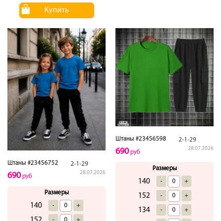
Купить
Штаны #23456598
2-1-29
28.07.2026
690
руб
Штаны #23456752
2-1-29
Размеры
28.07.2026
690
руб
140
-
+
Размеры
152
-
+
140
-
+
134
-
+
152
-
+