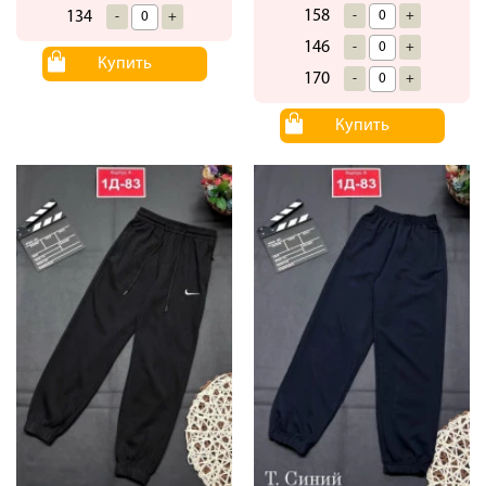
158
134
-
+
-
+
146
-
+
Купить
170
-
+
Купить