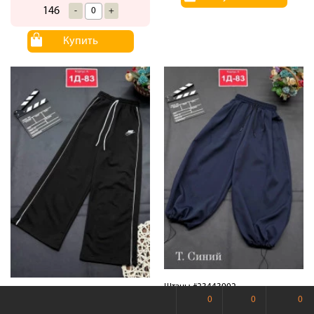
146
-
+
Купить
Штаны #23443902
Штаны #23443904
0
0
0
20.07.2026
Корпус.А.1Д-83
20.07.2026
Корпус.А.1Д-83