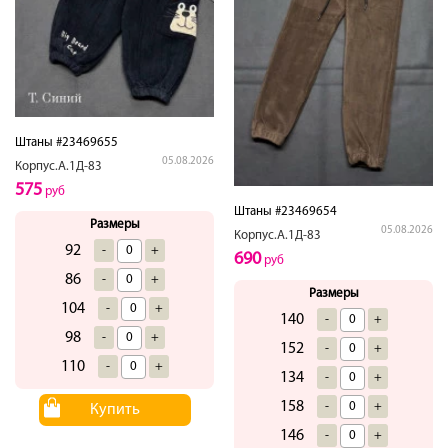
Штаны #23469655
05.08.2026
Корпус.А.1Д-83
575
руб
Штаны #23469654
Размеры
05.08.2026
Корпус.А.1Д-83
92
-
+
690
руб
86
-
+
Размеры
104
-
+
140
-
+
98
-
+
152
-
+
110
-
+
134
-
+
158
-
+
Купить
146
-
+