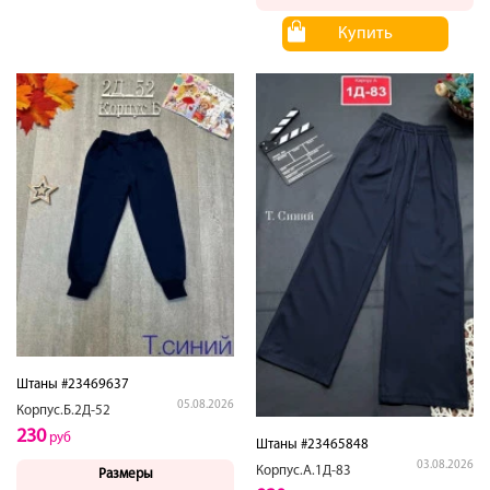
Купить
Штаны #23469637
05.08.2026
Корпус.Б.2Д-52
230
руб
Штаны #23465848
03.08.2026
Корпус.А.1Д-83
Размеры