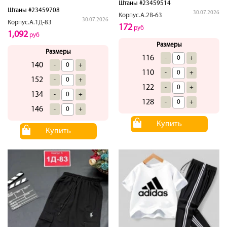
Штаны #23459514
Штаны #23459708
30.07.2026
Корпус.А.2В-63
30.07.2026
Корпус.А.1Д-83
172
руб
1,092
руб
Размеры
Размеры
116
-
+
140
-
+
110
-
+
152
-
+
122
-
+
134
-
+
128
-
+
146
-
+
Купить
Купить