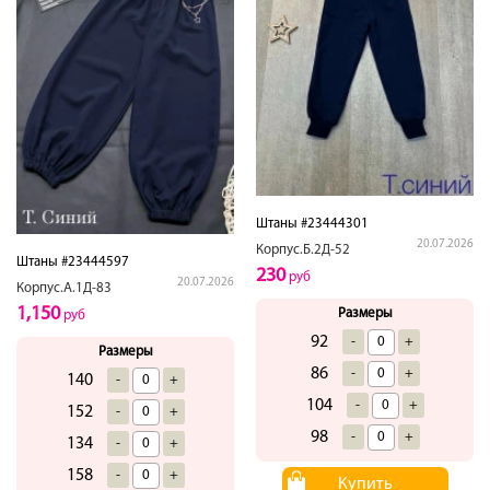
Штаны #23444301
20.07.2026
Корпус.Б.2Д-52
Штаны #23444597
230
руб
20.07.2026
Корпус.А.1Д-83
1,150
Размеры
руб
92
-
+
Размеры
86
-
+
140
-
+
104
-
+
152
-
+
98
-
+
134
-
+
158
-
+
Купить