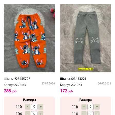
Штаны #23455727
Штаны #23453221
27.07.2026
26.07.2026
Корпус.А.2В-63
Корпус.А.2В-63
288
172
руб
руб
Размеры
Размеры
116
116
-
+
-
+
104
110
-
+
-
+