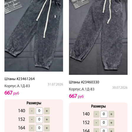
Штаны #23461264
Штаны #23460330
31.07.2026
Корпус.А.1Д-83
30.07.2026
Корпус.А.1Д-83
667
руб
667
руб
Размеры
Размеры
140
-
+
140
-
+
152
-
+
152
-
+
164
-
+
164
-
+