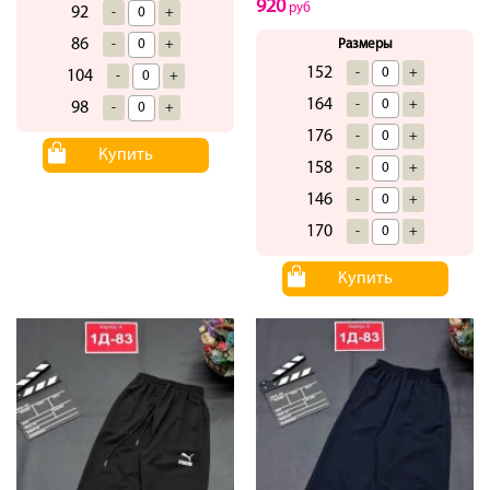
920
руб
92
-
+
86
-
+
Размеры
152
-
+
104
-
+
164
-
+
98
-
+
176
-
+
Купить
158
-
+
146
-
+
170
-
+
Купить