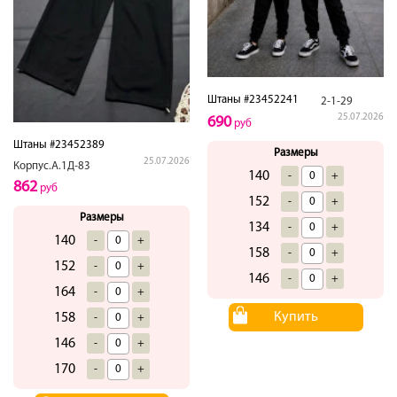
Штаны #23452241
2-1-29
25.07.2026
690
руб
Штаны #23452389
Размеры
25.07.2026
Корпус.А.1Д-83
140
-
+
862
руб
152
-
+
Размеры
134
-
+
140
-
+
158
-
+
152
-
+
146
-
+
164
-
+
Купить
158
-
+
146
-
+
170
-
+