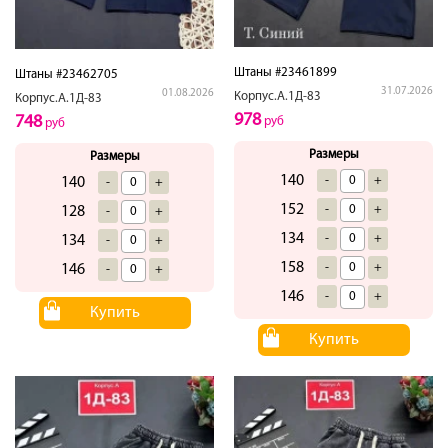
Штаны #23461899
Штаны #23462705
31.07.2026
01.08.2026
Корпус.А.1Д-83
Корпус.А.1Д-83
978
748
руб
руб
Размеры
Размеры
140
-
+
140
-
+
152
-
+
128
-
+
134
-
+
134
-
+
158
-
+
146
-
+
146
-
+
Купить
Купить