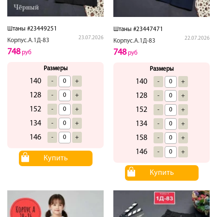
Штаны #23449251
Штаны #23447471
23.07.2026
22.07.2026
Корпус.А.1Д-83
Корпус.А.1Д-83
748
748
руб
руб
Размеры
Размеры
140
-
+
140
-
+
128
-
+
128
-
+
152
-
+
152
-
+
134
-
+
134
-
+
146
-
+
158
-
+
146
-
+
Купить
Купить