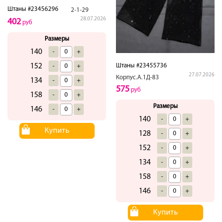
Штаны #23456296
2-1-29
28.07.2026
402
руб
Размеры
140
-
+
Штаны #23455736
152
-
+
27.07.2026
Корпус.А.1Д-83
134
-
+
575
руб
158
-
+
Размеры
146
-
+
140
-
+
Купить
128
-
+
152
-
+
134
-
+
158
-
+
146
-
+
Купить