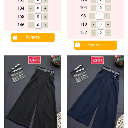
152
-
+
104
-
+
134
-
+
98
-
+
158
-
+
110
-
+
146
-
+
122
-
+
Купить
Купить