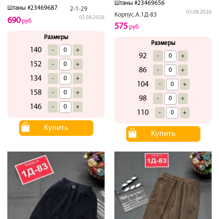
Штаны #23469656
Штаны #23469687
2-1-29
05.08.2026
Корпус.А.1Д-83
05.08.2026
690
руб
575
руб
Размеры
Размеры
140
-
+
92
-
+
152
-
+
86
-
+
134
-
+
104
-
+
158
-
+
98
-
+
146
-
+
110
-
+
Купить
Купить