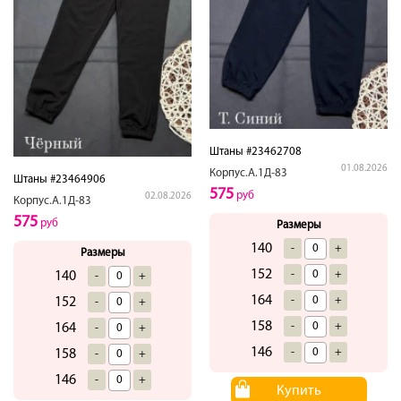
Штаны #23462708
01.08.2026
Корпус.А.1Д-83
Штаны #23464906
575
руб
02.08.2026
Корпус.А.1Д-83
575
руб
Размеры
140
-
+
Размеры
152
-
+
140
-
+
164
-
+
152
-
+
158
-
+
164
-
+
146
-
+
158
-
+
146
-
+
Купить