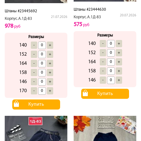
Штаны #23444630
Штаны #23445692
20.07.2026
Корпус.А.1Д-83
21.07.2026
Корпус.А.1Д-83
575
руб
978
руб
Размеры
Размеры
140
-
+
140
-
+
152
-
+
152
-
+
164
-
+
164
-
+
158
-
+
158
-
+
146
-
+
146
-
+
170
-
+
Купить
Купить