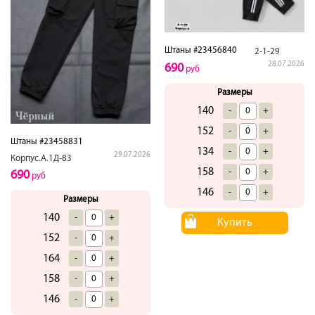
Штаны #23456840
2-1-29
28.07.2026
690
руб
Размеры
140
-
+
152
-
+
Штаны #23458831
134
-
+
29.07.2026
Корпус.А.1Д-83
158
-
+
690
руб
146
-
+
Размеры
140
-
+
Купить
152
-
+
164
-
+
158
-
+
146
-
+