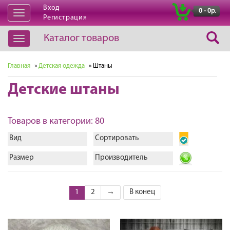
Вход
|
0 - 0р.
Открыть
Регистрация
навигацию
Каталог товаров
Открыть
навигацию
Главная
»
Детская одежда
» Штаны
Детские штаны
Товаров в категории: 80
Вид
Сортировать
Размер
Производитель
1
2
→
В конец