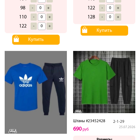
98
122
-
+
-
+
110
128
-
+
-
+
122
-
+
Купить
Купить
Штаны #23452428
2-1-29
25.07.2026
690
руб
Размеры