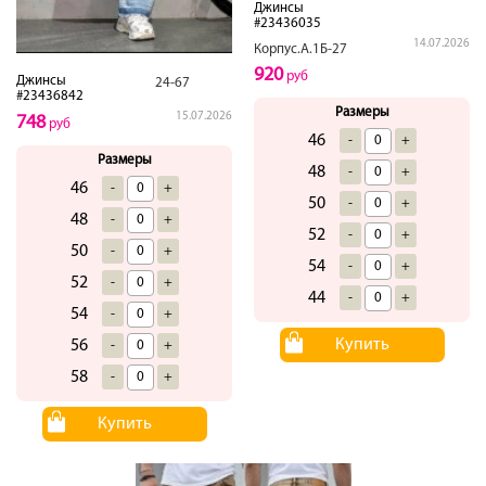
Джинсы
#23436035
14.07.2026
Корпус.А.1Б-27
920
руб
Джинсы
24-67
#23436842
Размеры
15.07.2026
748
руб
46
-
+
Размеры
48
-
+
46
-
+
50
-
+
48
-
+
52
-
+
50
-
+
54
-
+
52
-
+
44
-
+
54
-
+
Купить
56
-
+
58
-
+
Купить