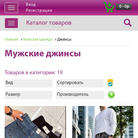
Вход
|
0 - 0р.
Открыть
Регистрация
навигацию
Каталог товаров
Открыть
навигацию
Главная
»
Мужская одежда
» Джинсы
Мужские джинсы
Товаров в категории: 19
Вид
Сортировать
Размер
Производитель