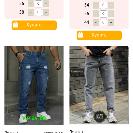
56
-
+
54
-
+
58
-
+
56
-
+
44
-
+
Купить
Купить
Джинсы
Джинсы