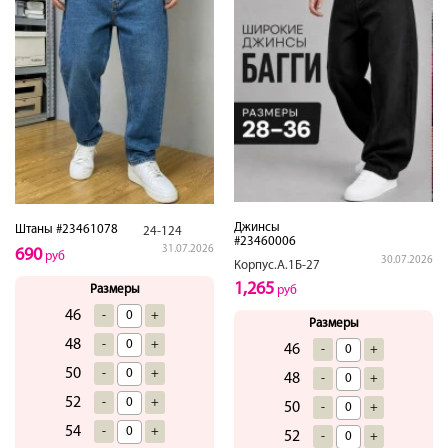
Джинсы
Штаны #23461078
24-124
#23460006
31.07.2026
690
руб
30.07.2026
Корпус.А.1Б-27
1,265
Размеры
руб
46
-
+
Размеры
48
-
+
46
-
+
50
-
+
48
-
+
52
-
+
50
-
+
54
-
+
52
-
+