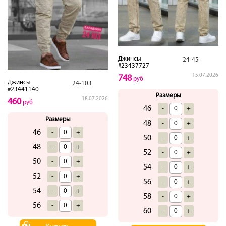
Джинсы
24-45
#23437727
15.07.2026
748
руб
Джинсы
24-103
#23441140
Размеры
18.07.2026
460
руб
46
-
+
Размеры
48
-
+
46
-
+
50
-
+
48
-
+
52
-
+
50
-
+
54
-
+
52
-
+
56
-
+
54
-
+
58
-
+
56
-
+
60
-
+