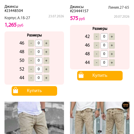
Джинсы
Джинсы
Линия.27-65
#23448504
#23444157
23.07.2026
20.07.2026
575
Корпус.А.1Б-27
руб
1,265
руб
Размеры
Размеры
42
-
+
46
-
+
46
-
+
48
-
+
48
-
+
50
-
+
44
-
+
52
-
+
Купить
44
-
+
Купить