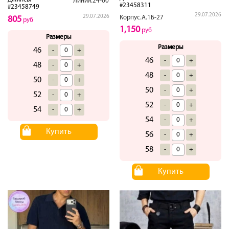
Линия.24-60
#23458311
#23458749
29.07.2026
29.07.2026
Корпус.А.1Б-27
805
руб
1,150
руб
Размеры
Размеры
46
-
+
46
-
+
48
-
+
48
-
+
50
-
+
50
-
+
52
-
+
52
-
+
54
-
+
54
-
+
Купить
56
-
+
58
-
+
Купить