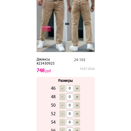
Джинсы
24-103
#23430925
10.07.2026
748
руб
Размеры
46
-
+
48
-
+
50
-
+
52
-
+
54
-
+
56
-
+