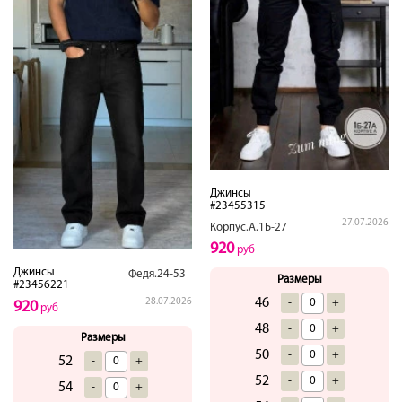
Джинсы
#23455315
27.07.2026
Корпус.А.1Б-27
920
руб
Джинсы
Федя.24-53
Размеры
#23456221
46
-
+
28.07.2026
920
руб
48
-
+
Размеры
50
-
+
52
-
+
52
-
+
54
-
+