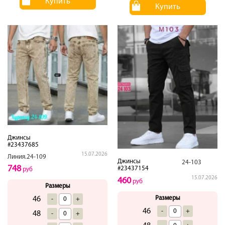
Купить
Купить
Джинсы
#23437685
15.07.2026
Линия.24-109
Джинсы
24-103
748
#23437154
руб
15.07.2026
460
руб
Размеры
Размеры
46
-
+
46
-
+
48
-
+