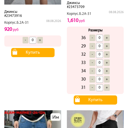
Джинсы
#23473709
Джинсы
08.08.2026
Корпус.Б.2А-31
#23473916
1,610
руб
08.08.2026
Корпус.Б.2А-31
920
руб
Размеры
36
-
+
-
+
29
-
+
Купить
32
-
+
33
-
+
34
-
+
30
-
+
31
-
+
Купить