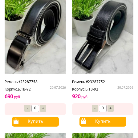
Ремень #23287758
Ремень #23287752
20.07.2026
20.07.2026
Корпус.Б.1В-92
Корпус.Б.1В-92
690
920
руб
руб
-
+
-
+
Купить
Купить