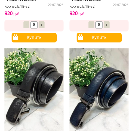
20.07.2026
20.07.2026
Корпус.Б.1В-92
Корпус.Б.1В-92
920
920
руб
руб
-
+
-
+
Купить
Купить