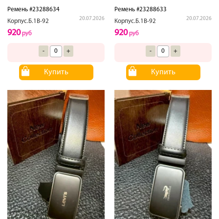
Ремень #23288634
Ремень #23288633
20.07.2026
20.07.2026
Корпус.Б.1В-92
Корпус.Б.1В-92
920
920
руб
руб
-
+
-
+
Купить
Купить