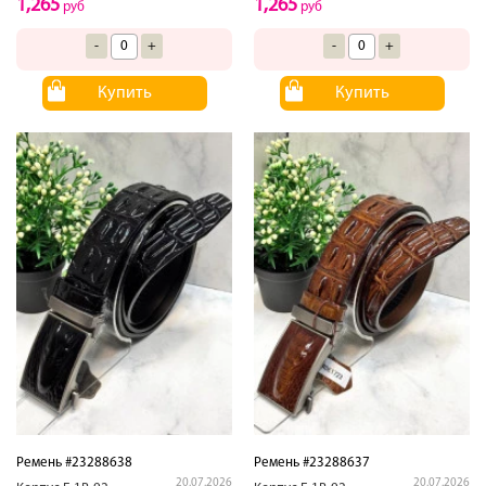
1,265
1,265
руб
руб
-
+
-
+
Купить
Купить
Ремень #23288638
Ремень #23288637
20.07.2026
20.07.2026