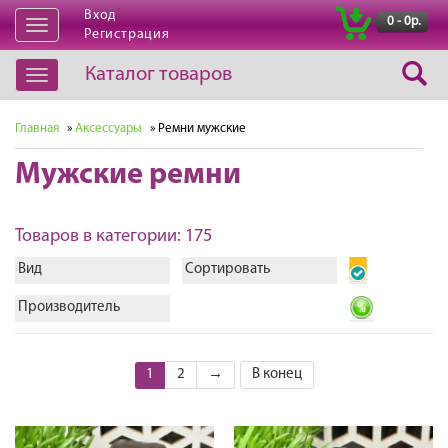
Вход
|
0 - 0р.
Открыть
Регистрация
навигацию
Каталог товаров
Открыть
навигацию
Главная
»
Аксессуары
» Ремни мужские
Мужские ремни
Товаров в категории: 175
Вид
Сортировать
Производитель
1
2
→
В конец