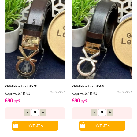
Ремень #23288670
Ремень #23288669
20.07.2026
20.07.2026
Корпус.Б.1В-92
Корпус.Б.1В-92
690
690
руб
руб
-
+
-
+
Купить
Купить