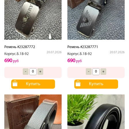
Ремень #23287772
Ремень #23287771
20.07.2026
20.07.2026
Корпус.Б.1В-92
Корпус.Б.1В-92
690
690
руб
руб
-
+
-
+
Купить
Купить