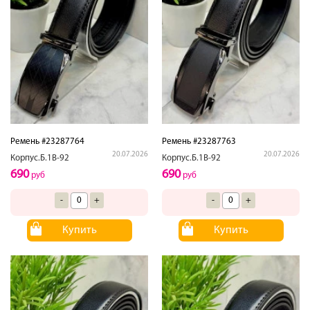
Ремень #23287764
Ремень #23287763
20.07.2026
20.07.2026
Корпус.Б.1В-92
Корпус.Б.1В-92
690
690
руб
руб
-
+
-
+
Купить
Купить