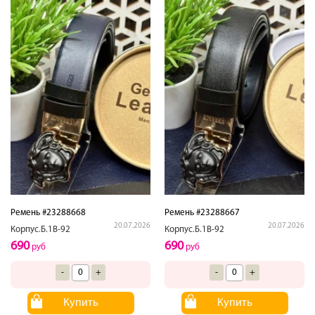
Ремень #23288668
Ремень #23288667
20.07.2026
20.07.2026
Корпус.Б.1В-92
Корпус.Б.1В-92
690
690
руб
руб
-
+
-
+
Купить
Купить