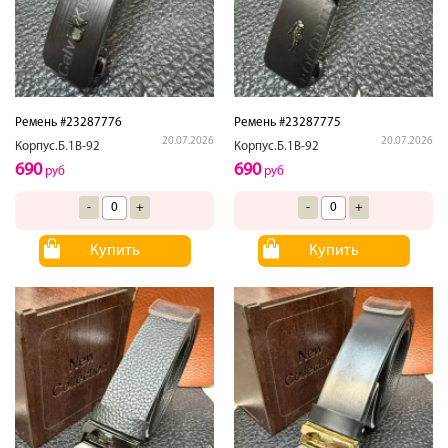
Ремень #23287776
Ремень #23287775
20.07.2026
20.07.2026
Корпус.Б.1В-92
Корпус.Б.1В-92
690
690
руб
руб
-
+
-
+
Купить
Купить