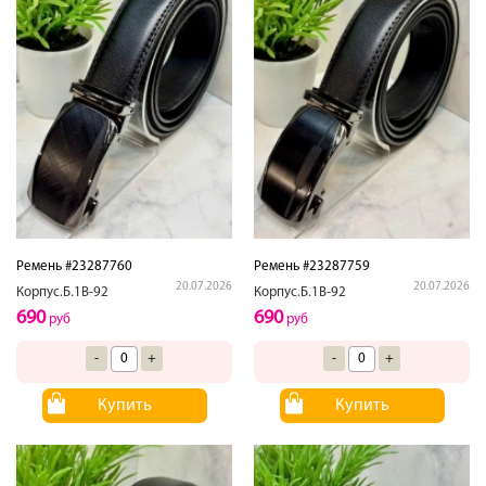
Ремень #23287760
Ремень #23287759
20.07.2026
20.07.2026
Корпус.Б.1В-92
Корпус.Б.1В-92
690
690
руб
руб
-
+
-
+
Купить
Купить