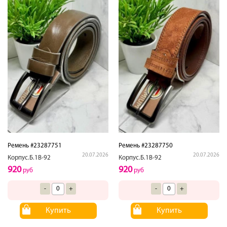
Ремень #23287751
Ремень #23287750
20.07.2026
20.07.2026
Корпус.Б.1В-92
Корпус.Б.1В-92
920
920
руб
руб
-
+
-
+
Купить
Купить