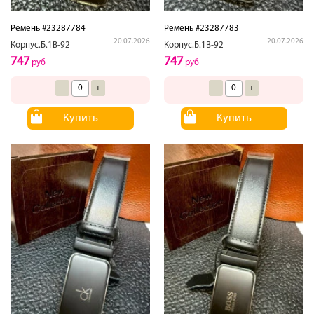
Ремень #23287784
Ремень #23287783
20.07.2026
20.07.2026
Корпус.Б.1В-92
Корпус.Б.1В-92
747
747
руб
руб
-
+
-
+
Купить
Купить