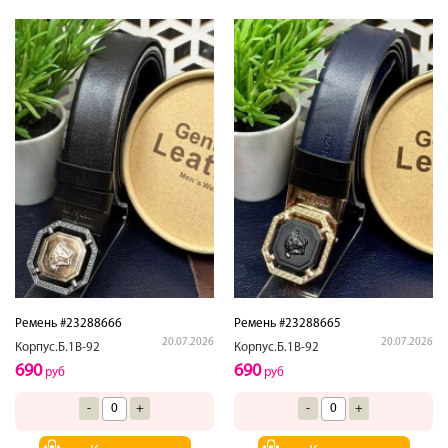
Ремень #23288666
Ремень #23288665
20.07.2026
20.07.2026
Корпус.Б.1В-92
Корпус.Б.1В-92
690
690
руб
руб
-
+
-
+