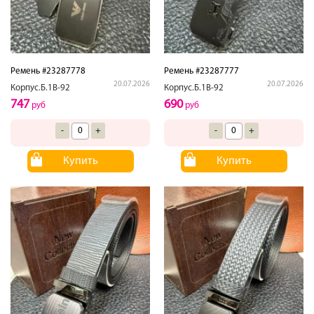
Ремень #23287778
Ремень #23287777
20.07.2026
20.07.2026
Корпус.Б.1В-92
Корпус.Б.1В-92
747
690
руб
руб
-
+
-
+
Купить
Купить