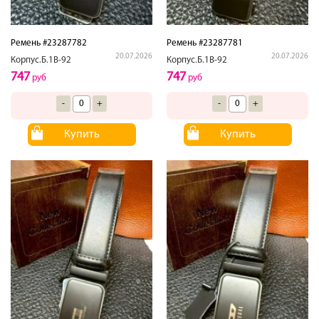
Ремень #23287782
Ремень #23287781
20.07.2026
20.07.2026
Корпус.Б.1В-92
Корпус.Б.1В-92
747
747
руб
руб
-
+
-
+
Купить
Купить