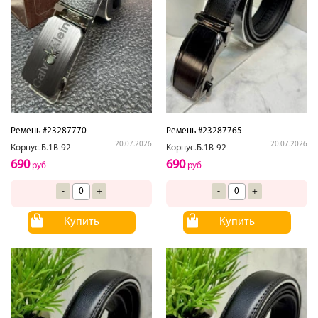
Ремень #23287770
Ремень #23287765
20.07.2026
20.07.2026
Корпус.Б.1В-92
Корпус.Б.1В-92
690
690
руб
руб
-
+
-
+
Купить
Купить