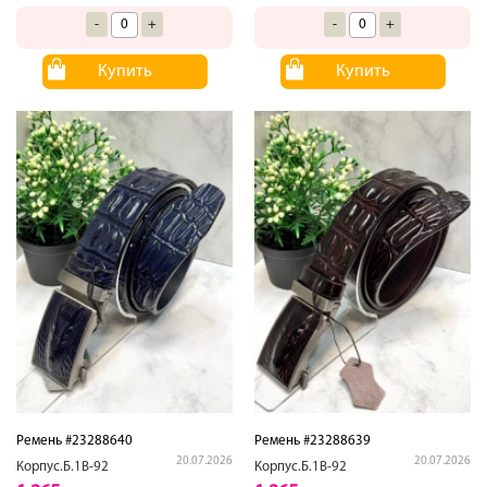
-
+
-
+
Купить
Купить
Ремень #23288640
Ремень #23288639
20.07.2026
20.07.2026
Корпус.Б.1В-92
Корпус.Б.1В-92