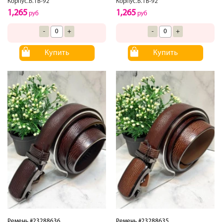
Корпус.Б.1В-92
Корпус.Б.1В-92
1,265
1,265
руб
руб
-
+
-
+
Купить
Купить
Ремень #23288636
Ремень #23288635