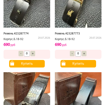
Ремень #23287774
Ремень #23287773
20.07.2026
20.07.2026
Корпус.Б.1В-92
Корпус.Б.1В-92
690
690
руб
руб
-
+
-
+
Купить
Купить