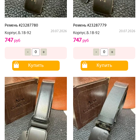
Ремень #23287780
Ремень #23287779
20.07.2026
20.07.2026
Корпус.Б.1В-92
Корпус.Б.1В-92
747
747
руб
руб
-
+
-
+
Купить
Купить