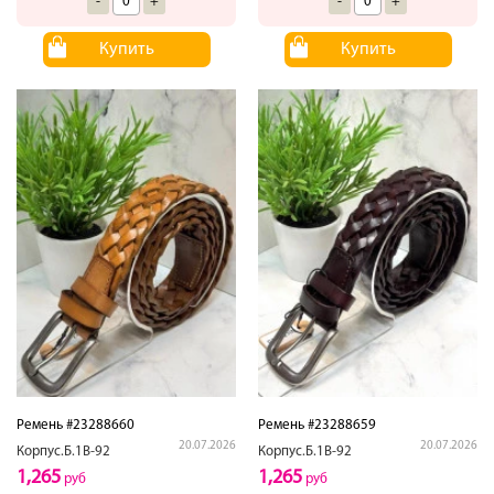
-
+
-
+
Купить
Купить
Ремень #23288660
Ремень #23288659
20.07.2026
20.07.2026
Корпус.Б.1В-92
Корпус.Б.1В-92
1,265
1,265
руб
руб