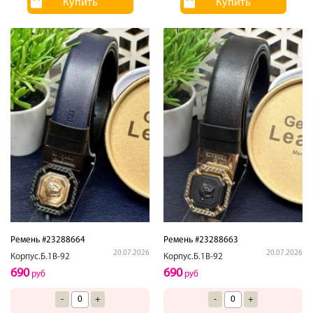
Купить
Купить
Ремень #23288664
Ремень #23288663
20.07.2026
20.07.2026
Корпус.Б.1В-92
Корпус.Б.1В-92
690
690
руб
руб
-
+
-
+