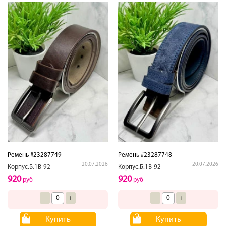
Ремень #23287749
Ремень #23287748
20.07.2026
20.07.2026
Корпус.Б.1В-92
Корпус.Б.1В-92
920
920
руб
руб
-
+
-
+
Купить
Купить