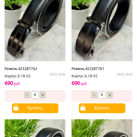
Ремень #23287762
Ремень #23287761
20.07.2026
20.07.2026
Корпус.Б.1В-92
Корпус.Б.1В-92
690
690
руб
руб
-
+
-
+
Купить
Купить