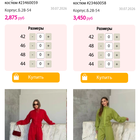
костюм #23460059
костюм #23460058
30.07.2026
30.07.2026
Корпус.Б.2В-54
Корпус.Б.2В-54
2,875
3,450
руб
руб
Размеры
Размеры
42
-
+
42
-
+
46
-
+
48
-
+
48
-
+
46
-
+
44
-
+
44
-
+
Купить
Купить