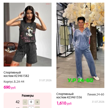
Спортивный
костюм #23461582
31.07.2026
Корпус.Б.2А-44
690
руб
Спортивный
Линия.24-60
Размеры
костюм #23461556
42
-
+
31.07.2026
1,610
руб