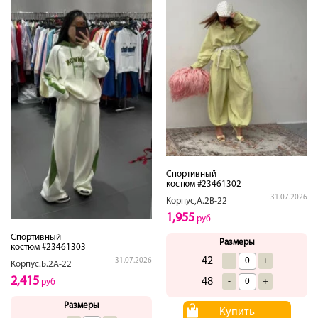
Спортивный
костюм #23461302
31.07.2026
Корпус,А.2В-22
1,955
руб
Спортивный
Размеры
костюм #23461303
42
-
+
31.07.2026
Корпус.Б.2А-22
2,415
48
-
+
руб
Размеры
Купить