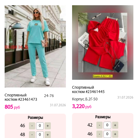
Спортивный
костюм #23461445
Спортивный
24-76
31.07.2026
Корпус.Б.2Г-50
костюм #23461473
31.07.2026
3,220
805
руб
руб
Размеры
Размеры
42
-
+
46
-
+
46
-
+
48
-
+