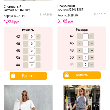
Спортивный
Спортивный
костюм #23461387
костюм #23461389
31.07.2026
31.07.2026
Корпус.Б.2Г-50
Корпус.Б.2А-44
3,105
1,725
руб
руб
Размеры
Размеры
42
-
+
42
-
+
46
-
+
46
-
+
48
-
+
48
-
+
50
-
+
50
-
+
44
-
+
44
-
+
Купить
Купить