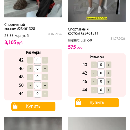
Спортивный
костюм #23461328
Спортивный
костюм #23461311
31.07.2026
2В-38 корпус Б
31.07.2026
Корпус.Б.2Г-50
3,105
руб
575
руб
Размеры
Размеры
42
-
+
40
-
+
46
-
+
42
-
+
48
-
+
46
-
+
50
-
+
44
-
+
44
-
+
Купить
Купить