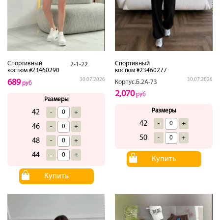
Спортивный
Спортивный
2-1-22
костюм #23460290
костюм #23460277
30.07.2026
30.07.2026
689
Корпус.Б.2А-73
руб
2,070
руб
Размеры
Размеры
42
-
+
42
-
+
46
-
+
50
-
+
48
-
+
44
-
+
Купить
Купить