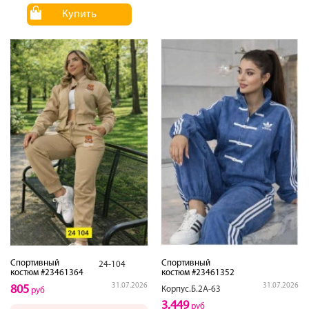
Купить
Спортивный
Спортивный
24-104
костюм #23461364
костюм #23461352
31.07.2026
31.07.2026
805
Корпус.Б.2А-63
руб
3,449
руб