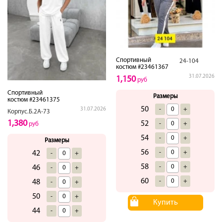
Спортивный
24-104
костюм #23461367
31.07.2026
1,150
руб
Спортивный
Размеры
костюм #23461375
50
-
+
31.07.2026
Корпус.Б.2А-73
1,380
52
-
+
руб
54
-
+
Размеры
56
-
+
42
-
+
58
-
+
46
-
+
60
-
+
48
-
+
50
-
+
Купить
44
-
+