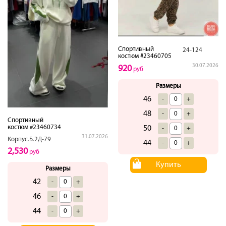
Спортивный
24-124
костюм #23460705
30.07.2026
920
руб
Размеры
46
-
+
48
-
+
Спортивный
костюм #23460734
50
-
+
31.07.2026
Корпус.Б.2Д-79
44
-
+
2,530
руб
Купить
Размеры
42
-
+
46
-
+
44
-
+