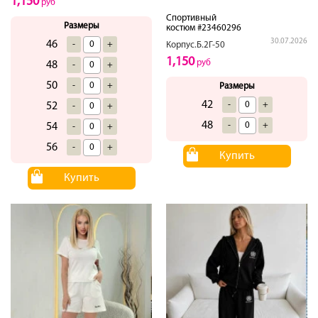
1,150
руб
Спортивный
Размеры
костюм #23460296
30.07.2026
46
-
+
Корпус.Б.2Г-50
1,150
руб
48
-
+
50
-
+
Размеры
42
-
+
52
-
+
48
-
+
54
-
+
56
-
+
Купить
Купить