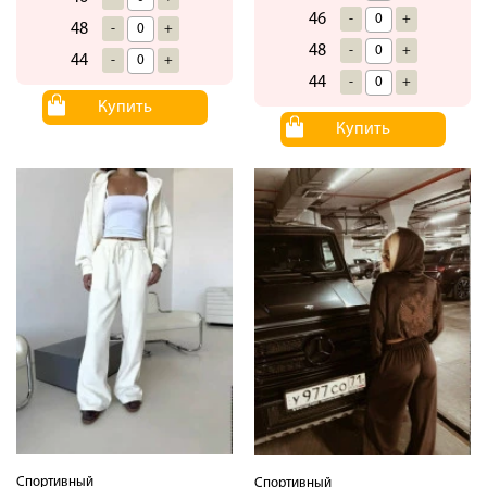
46
-
+
48
-
+
48
-
+
44
-
+
44
-
+
Купить
Купить
Спортивный
Спортивный