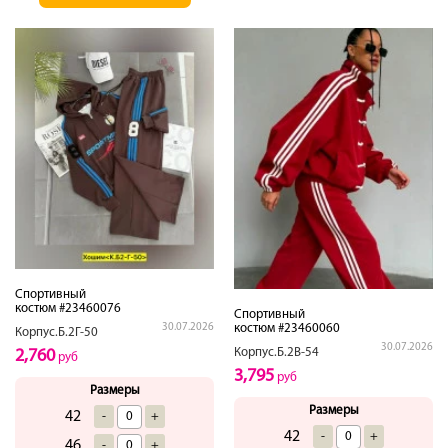
Спортивный
костюм #23460076
Спортивный
костюм #23460060
30.07.2026
Корпус.Б.2Г-50
30.07.2026
Корпус.Б.2В-54
2,760
руб
3,795
руб
Размеры
Размеры
42
-
+
42
-
+
46
-
+