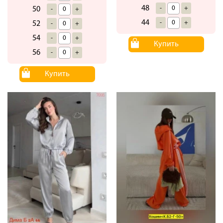
48
-
+
50
-
+
44
-
+
52
-
+
54
-
+
Купить
56
-
+
Купить