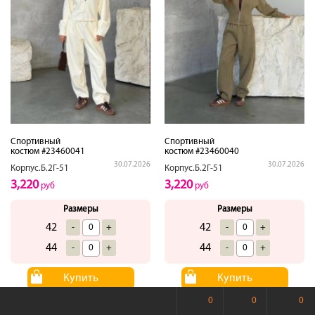
Спортивный
Спортивный
костюм #23460041
костюм #23460040
30.07.2026
30.07.2026
Корпус.Б.2Г-51
Корпус.Б.2Г-51
3,220
3,220
руб
руб
Размеры
Размеры
42
42
-
+
-
+
44
44
-
+
-
+
Купить
Купить
0
0
0