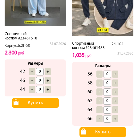
Спортивный
костюм #23461518
Спортивный
24-104
31.07.2026
Корпус.Б.2Г-50
костюм #23461483
2,300
руб
31.07.2026
1,035
руб
Размеры
Размеры
42
-
+
56
-
+
46
-
+
58
-
+
44
-
+
60
-
+
62
-
+
Купить
64
-
+
66
-
+
Купить