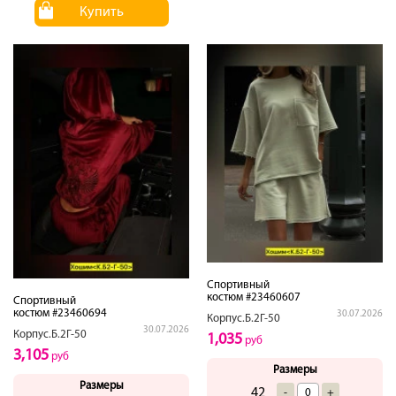
Купить
Спортивный
костюм #23460607
Спортивный
костюм #23460694
30.07.2026
Корпус.Б.2Г-50
30.07.2026
Корпус.Б.2Г-50
1,035
руб
3,105
руб
Размеры
Размеры
42
-
+