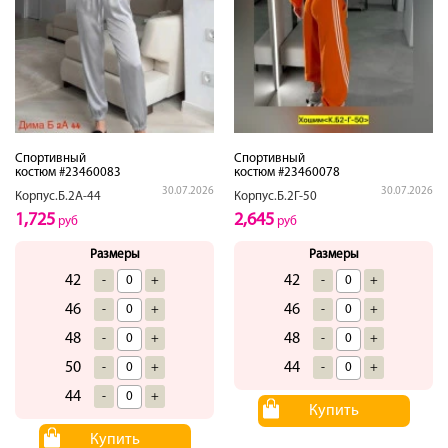
Спортивный
Спортивный
костюм #23460083
костюм #23460078
30.07.2026
30.07.2026
Корпус.Б.2А-44
Корпус.Б.2Г-50
1,725
2,645
руб
руб
Размеры
Размеры
42
42
-
+
-
+
46
46
-
+
-
+
48
48
-
+
-
+
50
44
-
+
-
+
44
-
+
Купить
Купить