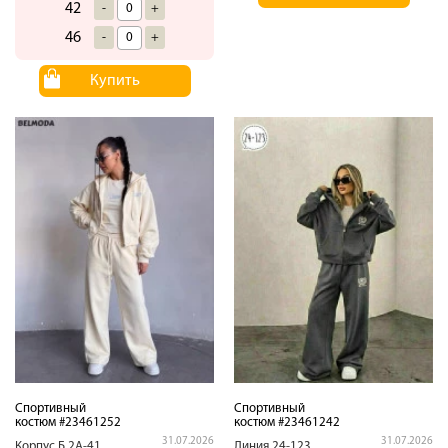
42
-
+
46
-
+
Купить
Спортивный
Спортивный
костюм #23461252
костюм #23461242
31.07.2026
31.07.2026
Корпус,Б.2А-41
Линия.24-123