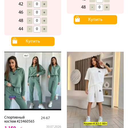
42
-
+
48
-
+
46
-
+
Купить
48
-
+
44
-
+
Купить
Спортивный
24-67
костюм #23460565
30.07.2026