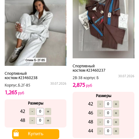
Спортивный
костюм #23460237
Спортивный
30.07.2026
2В-38 корпус Б
костюм #23460238
30.07.2026
2,875
Корпус.Б.2Г-85
руб
1,265
руб
Размеры
Размеры
42
-
+
42
-
+
46
-
+
48
-
+
48
-
+
44
-
+
Купить