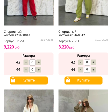
Спортивный
Спортивный
костюм #23460043
костюм #23460042
30.07.2026
30.07.2026
Корпус.Б.2Г-51
Корпус.Б.2Г-51
3,220
3,220
руб
руб
Размеры
Размеры
42
42
-
+
-
+
44
44
-
+
-
+
Купить
Купить