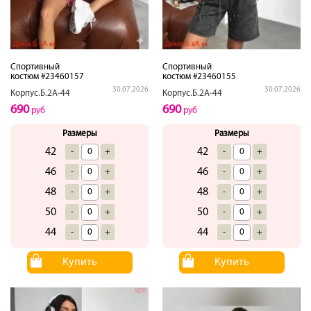
Спортивный
Спортивный
костюм #23460157
костюм #23460155
30.07.2026
30.07.2026
Корпус.Б.2А-44
Корпус.Б.2А-44
690
690
руб
руб
Размеры
Размеры
42
42
-
+
-
+
46
46
-
+
-
+
48
48
-
+
-
+
50
50
-
+
-
+
44
44
-
+
-
+
Купить
Купить