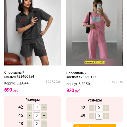
Спортивный
Спортивный
костюм #23460154
костюм #23460153
30.07.2026
30.07.2026
Корпус.Б.2А-44
Корпус.Б.2Г-50
690
920
руб
руб
Размеры
Размеры
42
-
+
42
-
+
46
-
+
48
-
+
48
-
+