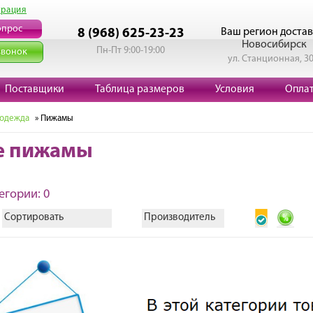
трация
опрос
Ваш регион достав
8 (968) 625-23-23
Новосибирск
Пн-Пт 9:00-19:00
звонок
ул. Станционная, 3
Поставщики
Таблица размеров
Условия
Опла
 одежда
» Пижамы
е пижамы
егории: 0
Сортировать
Производитель