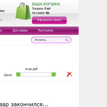
ВАША КОРЗИНА
Товаров:
0 шт
ки:
На сумму:
0р.
0А
Оформить заказ
та
Доставка
Контакты
от
до
руб