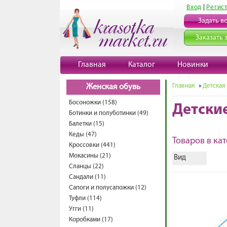
Вход
|
Регис
Задать в
Заказать 
Главная
Каталог
Новинки
Главная
»
Детская
Женская обувь
Босоножки (158)
Детски
Ботинки и полуботинки (49)
Балетки (15)
Кеды (47)
Товаров в кат
Кроссовки (441)
Мокасины (21)
Вид
Сланцы (22)
Сандали (11)
Сапоги и полусапожки (12)
Туфли (114)
Угги (11)
Коробками (17)