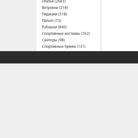
Платья (2683)
Ветровки (218)
Пиджаки (318)
Пальто (73)
Рубашки (840)
Спортивные костюмы (762)
Свитеры (98)
Спортивные брюки (131)
Сарафаны (198)
Термобелье (2)
Трусы (44)
Туники (219)
Толстовки (570)
Топы (160)
Футболки (1554)
Фартуки (3)
Халаты (16)
Шарфы и платки (42)
Шорты (456)
Штаны (670)
Юбки (319)
Плащи (7)