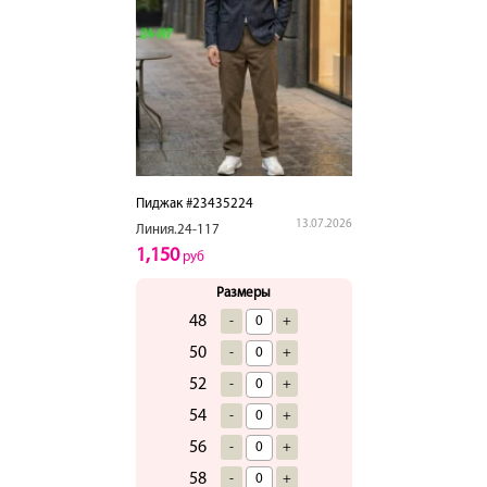
Пиджак #23435224
13.07.2026
Линия.24-117
1,150
руб
Размеры
48
-
+
50
-
+
52
-
+
54
-
+
56
-
+
58
-
+