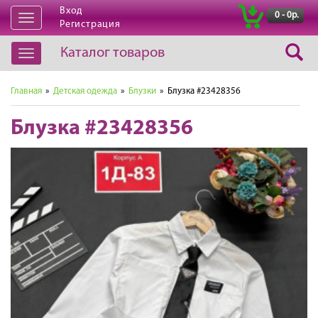
Вход
|
0 - 0р.
Открыть
Регистрация
навигацию
Каталог товаров
Открыть
навигацию
Главная
»
Детская одежда
»
Блузки
» Блузка #23428356
Блузка #23428356