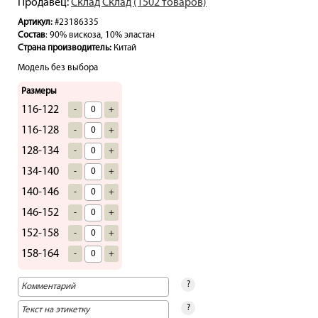
Продавец:
Склад Склад (1502 товаров)
Артикул:
#23186335
Состав
: 90% вискоза, 10% эластан
Страна производитель:
Китай
Модель без выбора
Размеры
116-122
-
+
116-128
-
+
128-134
-
+
134-140
-
+
140-146
-
+
146-152
-
+
152-158
-
+
158-164
-
+
?
?