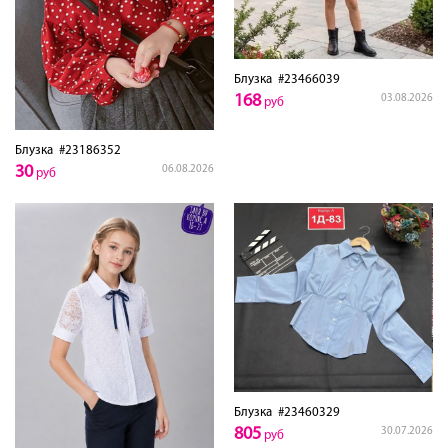
Блузка
#23466039
168
03.08.2026
руб
Блузка
#23186352
30
06.08.2026
руб
Блузка
#23460329
805
30.07.2026
руб