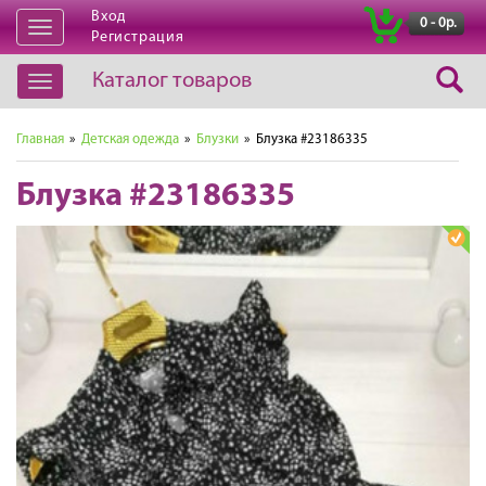
Вход
|
0 - 0р.
Открыть
Регистрация
навигацию
Каталог товаров
Открыть
навигацию
Главная
»
Детская одежда
»
Блузки
» Блузка #23186335
Блузка #23186335