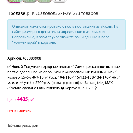
Продавец:
ТК «Садовод» 2-1-29 (273 товаров)
Описание ниже скопировано с поста поставщика из vk.com. На
сайте размеры и цены часто определяются из описания
неправильно, в этом случае укажите ваши данные в поле
“комментарий” в корзине.
Артикул:
#23383908
✅ Новый Получили нарядные платья ✅ Самое раскошное пышное
платье сделанное из евро Фатина многослойный пышный низ ✅
Размер: S5-6-7-8-9-10 ✅ Рост: 104/110-116/122-128-134-140-146 ✅
🔥🔥🔥 ✅ уп: 6 x 3700p 🔥 (размер разный) ✅ Ватсап, tele, MAX
✅фоыто сделано нами вживую ❤️ корпус А: 2-1-29 🌹
4485
Цена:
руб
Нет в наличии.
Таблица размеров