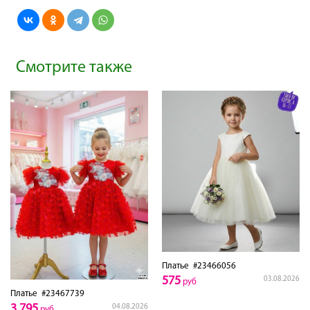
Смотрите также
Платье
#23466056
575
03.08.2026
руб
Платье
#23467739
3,795
04.08.2026
руб