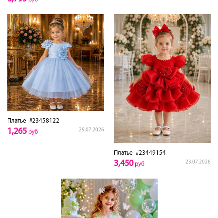
Платье
#23458122
1,265
29.07.2026
руб
Платье
#23449154
3,450
23.07.2026
руб