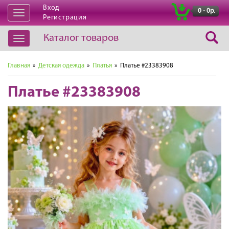
Вход
|
0 - 0р.
Открыть
Регистрация
навигацию
Каталог товаров
Открыть
навигацию
Главная
»
Детская одежда
»
Платья
» Платье #23383908
Платье #23383908