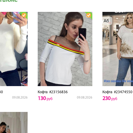
также
30
Кофта
#23156836
Кофта
#23474550
130
230
09.08.2026
09.08.2026
руб
руб