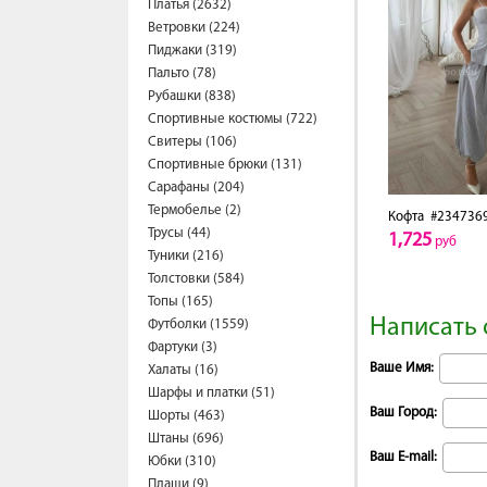
Платья (2632)
Ветровки (224)
Пиджаки (319)
Пальто (78)
Рубашки (838)
Спортивные костюмы (722)
Свитеры (106)
Спортивные брюки (131)
Сарафаны (204)
Термобелье (2)
Кофта
#234736
Трусы (44)
1,725
руб
Туники (216)
Толстовки (584)
Топы (165)
Написать 
Футболки (1559)
Фартуки (3)
Ваше Имя:
Халаты (16)
Шарфы и платки (51)
Ваш Город:
Шорты (463)
Штаны (696)
Ваш E-mail:
Юбки (310)
Плащи (9)