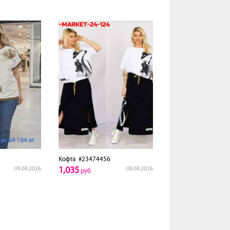
Кофта
#23474456
1,035
09.08.2026
08.08.2026
руб