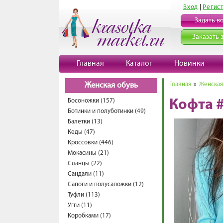
Вход
|
Регис
Задать в
Заказать 
Главная
Каталог
Новинки
Главная
»
Женская
Женская обувь
Босоножки (157)
Кофта 
Ботинки и полуботинки (49)
Балетки (13)
Кеды (47)
Кроссовки (446)
Мокасины (21)
Сланцы (22)
Сандали (11)
Сапоги и полусапожки (12)
Туфли (113)
Угги (11)
Коробками (17)