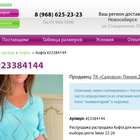
трация
опрос
Ваш регион достав
8 (968) 625-23-23
Новосибирск
Пн-Пт 9:00-19:00
звонок
ул. Станционная, 3
Поставщики
Таблица размеров
Условия
Опла
 одежда
»
Кофты
» Кофта #23384144
#23384144
Продавец:
ТК «Садовод» Линия.2
Описание ниже скопировано с поста 
часто определяются из описания неп
поле “комментарий” в корзине.
Артикул:
#23384144
Распродажа распродажа Кофта для жен
выбора цвета Заказ 22-26