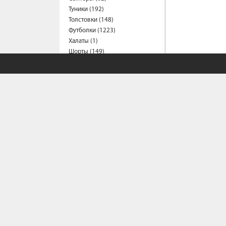
Туники (192)
Толстовки (148)
Футболки (1223)
Халаты (1)
Шорты (149)
Штаны (334)
Юбки (54)
Пальто (7)
Спецодежда
Медицинская одежда (16)
Мужская одежда
Бейсболки (107)
Брюки (81)
Водолазки (19)
Ветровки (10)
Домашняя одежда (2)
СОБСТВЕННЫЙ С
Джинсы (17)
Жилеты (22)
Кофты (54)