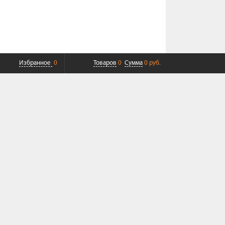
Избранное
0
Товаров
0
Сумма
0 руб.
ПЛАТНАЯ ДОСТАВКА ДО ТК
СОВРЕМЕННЫЙ СЕРВИС