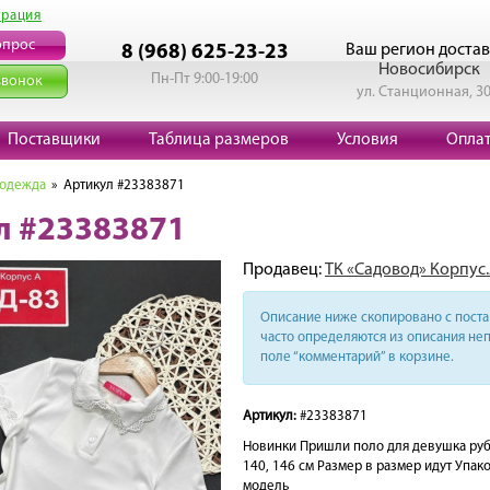
трация
опрос
Ваш регион достав
8 (968) 625-23-23
Новосибирск
Пн-Пт 9:00-19:00
звонок
ул. Станционная, 3
Поставщики
Таблица размеров
Условия
Опла
 одежда
» Артикул #23383871
л #23383871
Продавец:
ТК «Садовод» Корпус.
Описание ниже скопировано с поста 
часто определяются из описания неп
поле “комментарий” в корзине.
Артикул:
#23383871
Новинки Пришли поло для девушка рубле
140, 146 см Размер в размер идут Упак
модель