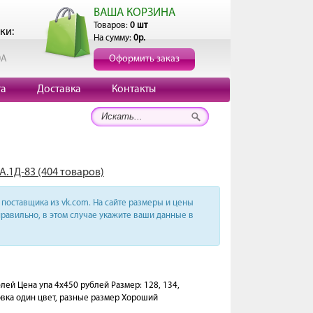
ВАША КОРЗИНА
Товаров:
0 шт
ки:
На сумму:
0р.
0А
Оформить заказ
та
Доставка
Контакты
А.1Д-83 (404 товаров)
поставщика из vk.com. На сайте размеры и цены
равильно, в этом случае укажите ваши данные в
й Цена упа 4х450 рублей Размер: 128, 134,
овка один цвет, разные размер Хороший