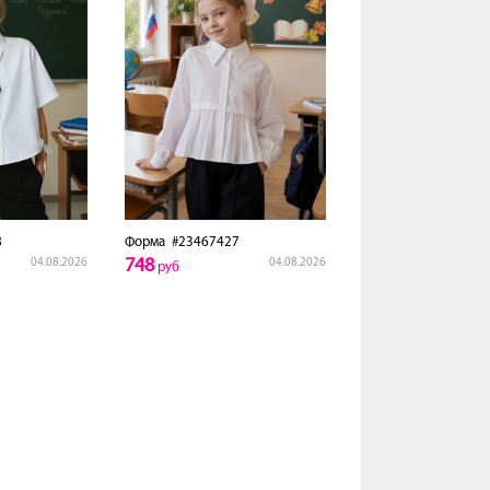
8
Форма
#23467427
748
04.08.2026
04.08.2026
руб