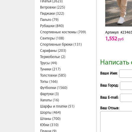
Платья (2623)
Ветровки (225)
Пиджаки (322)
Пальто (79)
Рубашки (840)
Спортивные костюмы (709)
Артикул
#2346
1,552
Свитеры (108)
руб
Спортивные брюки (131)
Сарафаны (203)
Термобелье (2)
Написать 
Трусы (44)
Туники (217)
Ваше Имя:
Толстовки (585)
Топы (166)
Ваш Город:
Футболки (1560)
Фартуки (3)
Ваш E-mail:
Халаты (16)
Шарфы и платки (51)
Ваш Отзыв:
Шорты (464)
Штаны (700)
Юбки (310)
Плащи (9)