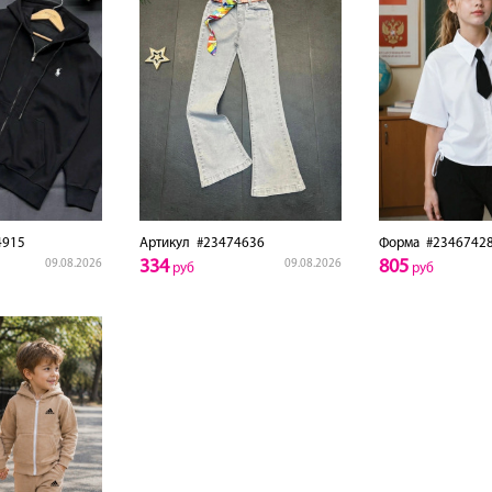
4915
Артикул
#23474636
Форма
#2346742
334
805
09.08.2026
09.08.2026
руб
руб