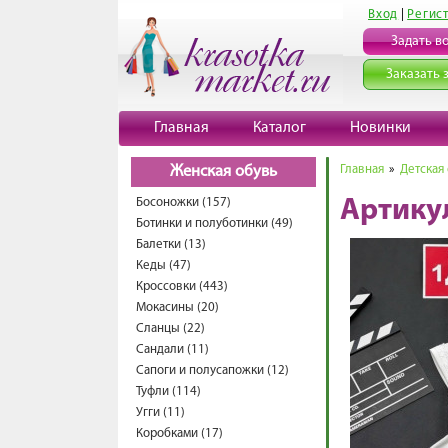
Вход
|
Регис
Задать в
Заказать 
Главная
Каталог
Новинки
Главная
»
Детская
Женская обувь
Босоножки (157)
Артику
Ботинки и полуботинки (49)
Балетки (13)
Кеды (47)
Кроссовки (443)
Мокасины (20)
Сланцы (22)
Сандали (11)
Сапоги и полусапожки (12)
Туфли (114)
Угги (11)
Коробками (17)