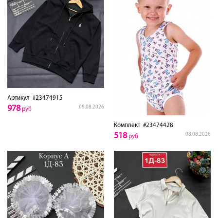
Артикул
#23474915
978
09.08.2026
руб
Комплект
#23474428
518
08.08.2026
руб