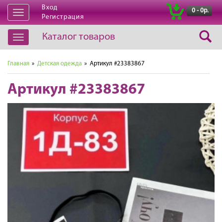
Вход
|
0 - 0р.
Открыть
Регистрация
навигацию
Каталог товаров
Открыть
навигацию
Главная
»
Детская одежда
» Артикул #23383867
Артикул #23383867