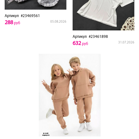
Артикул
#23469561
288
05.08.2026
руб
Артикул
#23461898
632
31.07.2026
руб