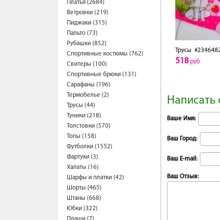
Платья (2684)
Ветровки (219)
Пиджаки (315)
Пальто (73)
Рубашки (852)
Трусы
#234648
Спортивные костюмы (762)
518
руб
Свитеры (100)
Спортивные брюки (131)
Сарафаны (196)
Термобелье (2)
Написать 
Трусы (44)
Туники (218)
Ваше Имя:
Толстовки (570)
Топы (158)
Ваш Город:
Футболки (1552)
Фартуки (3)
Ваш E-mail:
Халаты (16)
Ваш Отзыв:
Шарфы и платки (42)
Шорты (465)
Штаны (668)
Юбки (322)
Плащи (7)