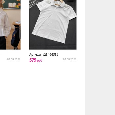
7
Артикул
#23466536
575
04.08.2026
03.08.2026
руб