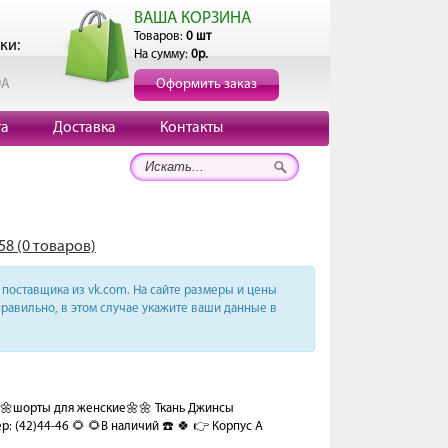
ВАША КОРЗИНА
Товаров:
0 шт
ки:
На сумму:
0р.
0А
Оформить заказ
та
Доставка
Контакты
58 (0 товаров)
поставщика из vk.com. На сайте размеры и цены
равильно, в этом случае укажите ваши данные в
🌼шорты для женские🌼🌼 Ткань Джинсы
р: (42)44-46 🌻 🌻В наличий ☎️ 🍀 👉 Корпус А