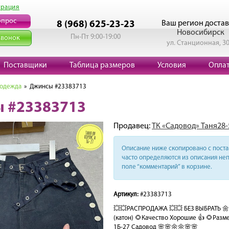
трация
опрос
Ваш регион достав
8 (968) 625-23-23
Новосибирск
Пн-Пт 9:00-19:00
звонок
ул. Станционная, 3
Поставщики
Таблица размеров
Условия
Опла
 одежда
» Джинсы #23383713
 #23383713
Продавец:
ТК «Садовод» Таня28-
Описание ниже скопировано с поста 
часто определяются из описания неп
поле “комментарий” в корзине.
Артикул:
#23383713
💥💥РАСПРОДАЖА 💥💥 БЕЗ ВЫБРАТЬ 🌼
(катон) 🌻Качество Хорошие 👍 🌻Разме
1Б-27 Садовод 🌸🌸🌼🌼🌸🌸