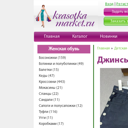
Вход
|
Регис
Задать в
Заказать 
Главная
Каталог
Новинки
Главная
»
Детская
Женская обувь
Босоножки (159)
Джинсы
Ботинки и полуботинки (49)
Балетки (15)
Кеды (47)
Кроссовки (443)
Мокасины (21)
Сланцы (22)
Сандали (11)
Сапоги и полусапожки (12)
Туфли (116)
Угги (11)
Коробками (17)