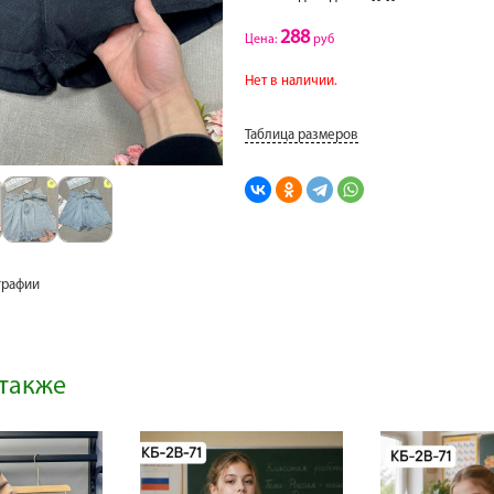
288
Цена:
руб
Нет в наличии.
Таблица размеров
графии
также