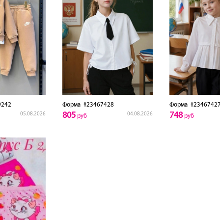
9242
Форма
#23467428
Форма
#2346742
805
748
05.08.2026
04.08.2026
руб
руб