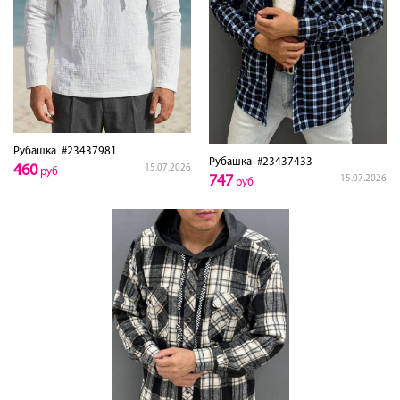
Рубашка
#23437981
Рубашка
#23437433
460
15.07.2026
руб
747
15.07.2026
руб