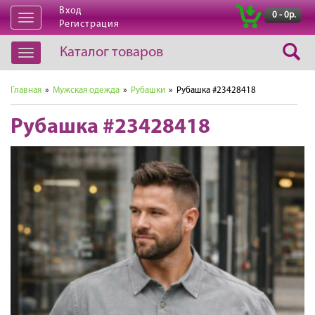
Вход
|
0 - 0р.
Открыть
Регистрация
навигацию
Каталог товаров
Открыть
навигацию
Главная
»
Мужская одежда
»
Рубашки
» Рубашка #23428418
Рубашка #23428418