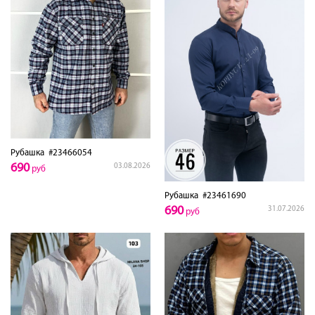
Рубашка
#23466054
690
03.08.2026
руб
Рубашка
#23461690
690
31.07.2026
руб