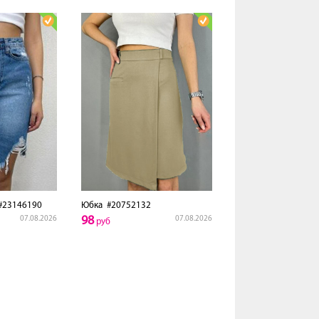
23146190
Юбка
#20752132
98
07.08.2026
07.08.2026
руб