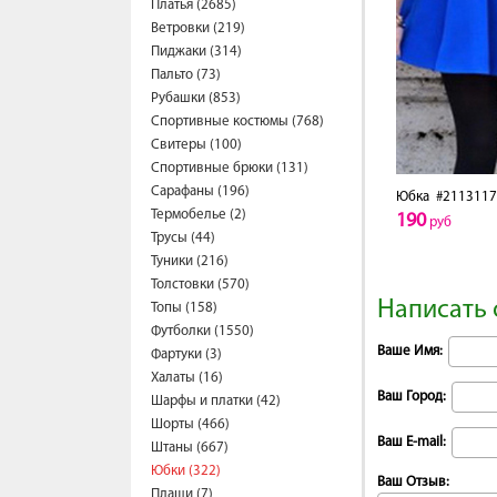
Платья (2685)
Ветровки (219)
Пиджаки (314)
Пальто (73)
Рубашки (853)
Спортивные костюмы (768)
Свитеры (100)
Спортивные брюки (131)
Сарафаны (196)
Юбка
#2113117
Термобелье (2)
190
руб
Трусы (44)
Туники (216)
Толстовки (570)
Написать 
Топы (158)
Футболки (1550)
Ваше Имя:
Фартуки (3)
Халаты (16)
Ваш Город:
Шарфы и платки (42)
Шорты (466)
Ваш E-mail:
Штаны (667)
Юбки (322)
Ваш Отзыв:
Плащи (7)