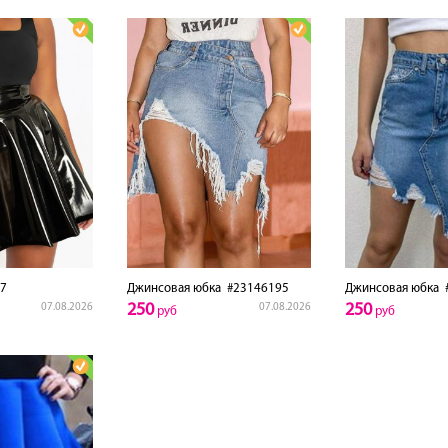
7
Джинсовая юбка
#23146195
Джинсовая юбка
#
250
250
07.08.2026
07.08.2026
руб
руб