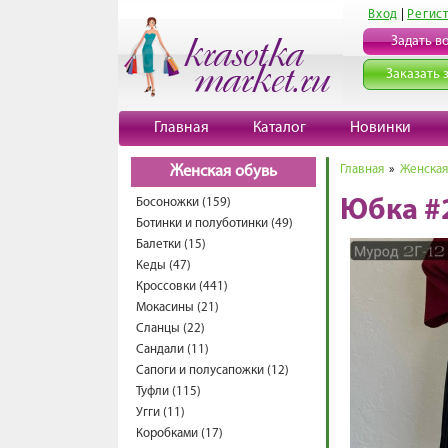
Вход
|
Регис
Задать в
Заказать 
Главная
Каталог
Новинки
Главная
»
Женская
Женская обувь
Босоножки (159)
Юбка #
Ботинки и полуботинки (49)
Балетки (15)
Кеды (47)
Кроссовки (441)
Мокасины (21)
Сланцы (22)
Сандали (11)
Сапоги и полусапожки (12)
Туфли (115)
Угги (11)
Коробками (17)