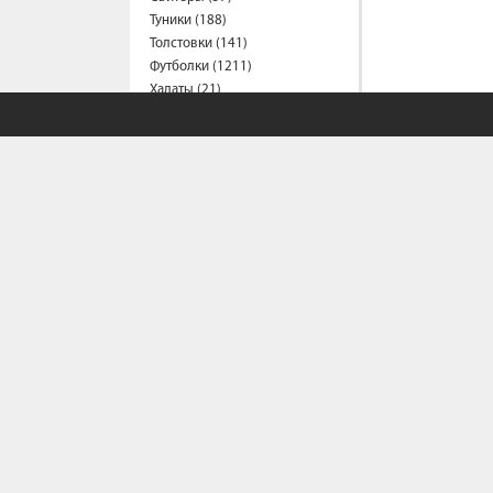
Туники (188)
Толстовки (141)
Футболки (1211)
Халаты (21)
Шорты (152)
Штаны (316)
Юбки (54)
Пальто (6)
Спецодежда
Медицинская одежда (16)
Мужская одежда
Бейсболки (107)
Брюки (94)
Водолазки (19)
Ветровки (11)
СОБСТВЕННЫЙ С
Домашняя одежда (2)
Джинсы (16)
Жилеты (22)
Политика конфи
Кофты (54)