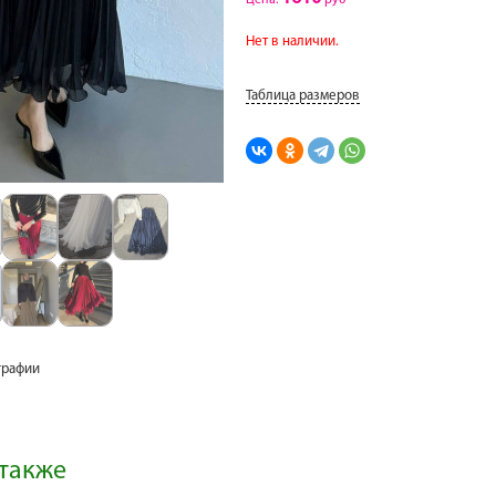
Цена:
руб
Нет в наличии.
Таблица размеров
графии
также