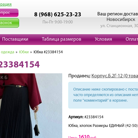
трация
опрос
Ваш регион достав
8 (968) 625-23-23
Новосибирск
Пн-Пт 9:00-19:00
звонок
ул. Станционная, 3
Поставщики
Таблица размеров
Условия
Опла
 одежда
»
Юбки
» Юбка #23384154
23384154
Продавец:
Корпус.Б.2Г-12 (0 тов
Описание ниже скопировано с поста 
часто определяются из описания неп
поле “комментарий” в корзине.
Артикул:
#23384154
Юбка, хлопок Размеры ЕДИНЫЙ (42-50) 
1610