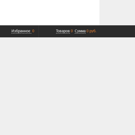
Избранное
0
Товаров
0
Сумма
0 руб.
ПЛАТНАЯ ДОСТАВКА ДО ТК
СОВРЕМЕННЫЙ СЕРВИС
+7 (968) 625-23-23