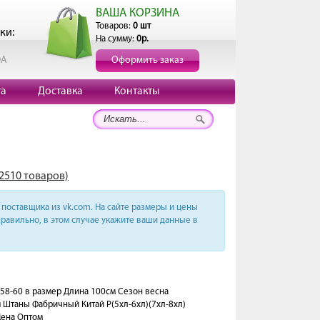
ВАША КОРЗИНА
Товаров:
0 шт
ки:
На сумму:
0р.
0А
Оформить заказ
та
Доставка
Контакты
(2510 товаров)
поставщика из vk.com. На сайте размеры и цены
равильно, в этом случае укажите ваши данные в
-58-60 в размер Длина 100см Сезон весна
 Штаны Фабричный Китай Р(5хл-6хл)(7хл-8хл)
 Цена Оптом