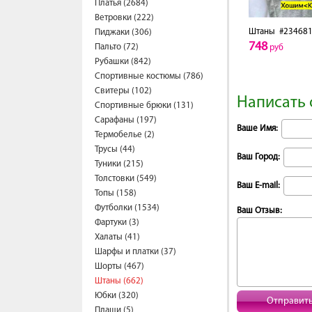
Платья (2684)
Ветровки (222)
Штаны
#234681
Пиджаки (306)
748
Пальто (72)
руб
Рубашки (842)
Спортивные костюмы (786)
Свитеры (102)
Написать 
Спортивные брюки (131)
Сарафаны (197)
Ваше Имя:
Термобелье (2)
Трусы (44)
Ваш Город:
Туники (215)
Толстовки (549)
Ваш E-mail:
Топы (158)
Футболки (1534)
Ваш Отзыв:
Фартуки (3)
Халаты (41)
Шарфы и платки (37)
Шорты (467)
Штаны (662)
Юбки (320)
Отправит
Плащи (5)