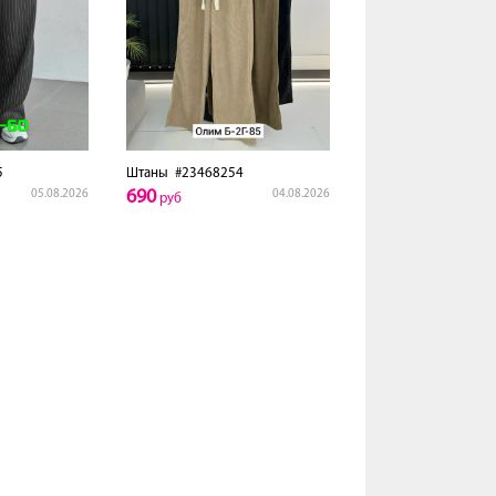
5
Штаны
#23468254
690
05.08.2026
04.08.2026
руб