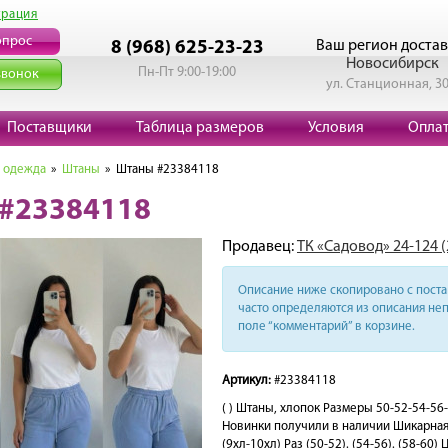
трация
опрос
Ваш регион достав
8 (968) 625-23-23
Новосибирск
Пн-Пт 9:00-19:00
звонок
ул. Станционная, 3
Поставщики
Таблица размеров
Условия
Опла
 одежда
»
Штаны
» Штаны #23384118
#23384118
Продавец:
ТК «Садовод» 24-124 
Описание ниже скопировано с поста 
часто определяются из описания неп
поле “комментарий” в корзине.
Артикул:
#23384118
( ) Штаны, хлопок Размеры 50-52-54-56
Новинки получили в наличии Шикарная
(9хл-10хл) Раз (50-52). (54-56). (58-60)