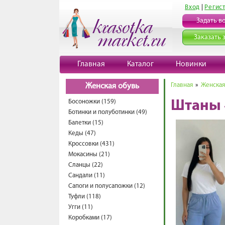
Вход
|
Регис
Задать в
Заказать 
Главная
Каталог
Новинки
Главная
»
Женская
Женская обувь
Босоножки (159)
Штаны 
Ботинки и полуботинки (49)
Балетки (15)
Кеды (47)
Кроссовки (431)
Мокасины (21)
Сланцы (22)
Сандали (11)
Сапоги и полусапожки (12)
Туфли (118)
Угги (11)
Коробками (17)