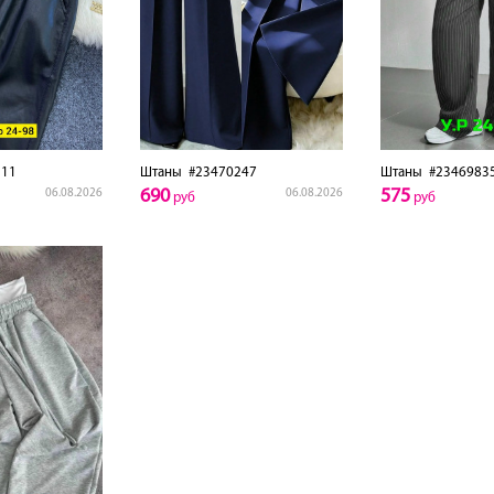
11
Штаны
#23470247
Штаны
#2346983
690
575
06.08.2026
06.08.2026
руб
руб