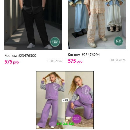
Костюм
#23476294
Костюм
#23476300
575
10.08.2026
575
10.08.2026
руб
руб