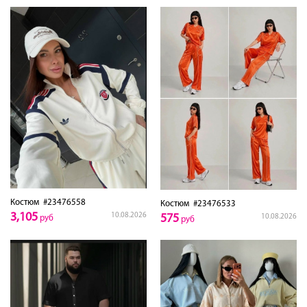
Костюм
#23476558
Костюм
#23476533
3,105
10.08.2026
575
10.08.2026
руб
руб