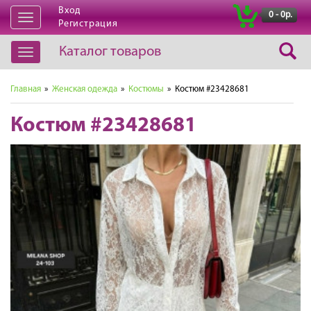
Вход
|
0 - 0р.
Открыть
Регистрация
навигацию
Каталог товаров
Открыть
навигацию
Главная
»
Женская одежда
»
Костюмы
» Костюм #23428681
Костюм #23428681