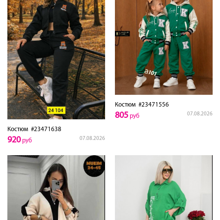
Костюм
#23471556
805
07.08.2026
руб
Костюм
#23471638
920
07.08.2026
руб