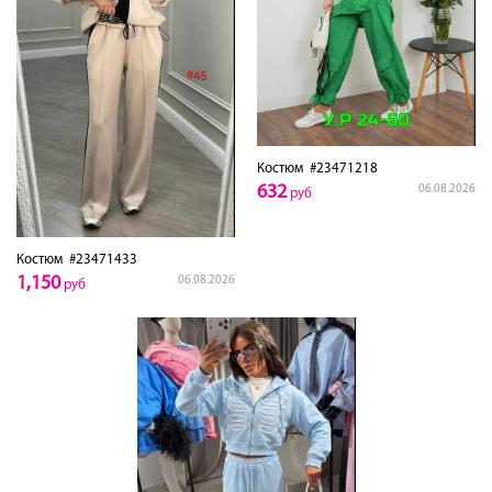
Костюм
#23471218
632
06.08.2026
руб
Костюм
#23471433
1,150
06.08.2026
руб