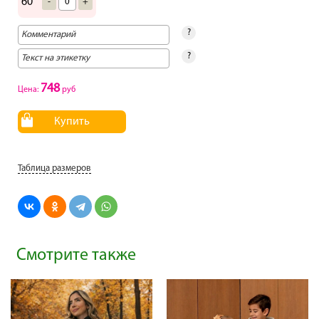
60
-
+
?
?
748
Цена:
руб
Купить
Таблица размеров
Смотрите также