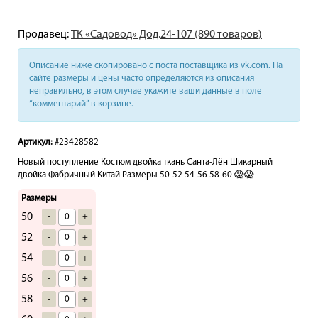
Продавец:
ТК «Садовод» Дод.24-107 (890 товаров)
Описание ниже скопировано с поста поставщика из vk.com. На
сайте размеры и цены часто определяются из описания
неправильно, в этом случае укажите ваши данные в поле
“комментарий” в корзине.
Артикул:
#23428582
Новый поступление Костюм двойка ткань Санта-Лён Шикарный
двойка Фабричный Китай Размеры 50-52 54-56 58-60 😱😱
Размеры
50
-
+
52
-
+
54
-
+
56
-
+
58
-
+