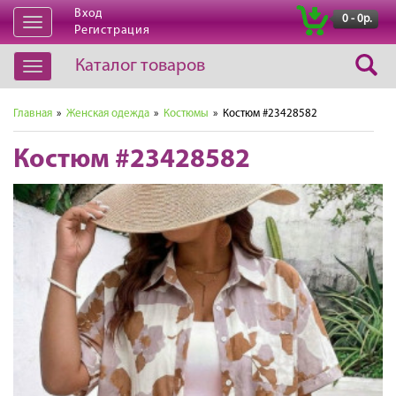
Вход
|
0 - 0р.
Открыть
Регистрация
навигацию
Каталог товаров
Открыть
навигацию
Главная
»
Женская одежда
»
Костюмы
» Костюм #23428582
Костюм #23428582