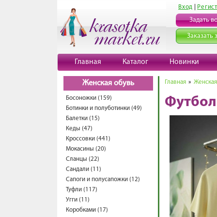
Вход
|
Регис
Задать в
Заказать 
Главная
Каталог
Новинки
Главная
»
Женская
Женская обувь
Босоножки (159)
Футбол
Ботинки и полуботинки (49)
Балетки (15)
Кеды (47)
Кроссовки (441)
Мокасины (20)
Сланцы (22)
Сандали (11)
Сапоги и полусапожки (12)
Туфли (117)
Угги (11)
Коробками (17)