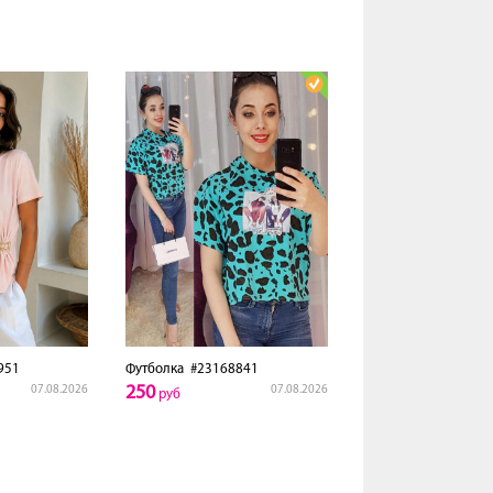
951
Футболка
#23168841
250
07.08.2026
07.08.2026
руб