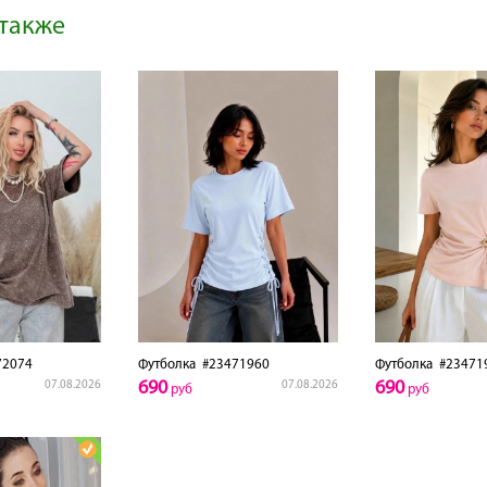
также
2074
Футболка
#23471960
Футболка
#23471
690
690
07.08.2026
07.08.2026
руб
руб