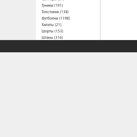
Туники (191)
Толстовки (138)
Футболки (1198)
Халаты (21)
Шорты (153)
Штаны (316)
Юбки (54)
Пальто (6)
Спецодежда
Медицинская одежда (16)
Мужская одежда
Бейсболки (107)
Брюки (95)
Водолазки (19)
Ветровки (11)
Домашняя одежда (2)
Джинсы (16)
Жилеты (22)
СОБСТВЕННЫЙ С
Кофты (54)