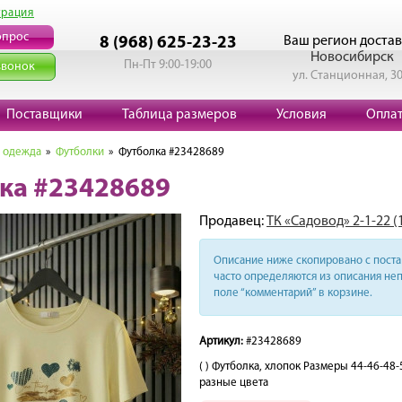
трация
опрос
Ваш регион достав
8 (968) 625-23-23
Новосибирск
Пн-Пт 9:00-19:00
звонок
ул. Станционная, 3
Поставщики
Таблица размеров
Условия
Опла
 одежда
»
Футболки
» Футболка #23428689
ка #23428689
Продавец:
ТК «Садовод» 2-1-22 (
Описание ниже скопировано с поста 
часто определяются из описания неп
поле “комментарий” в корзине.
Артикул:
#23428689
( ) Футболка, хлопок Размеры 44-46-48
разные цвета