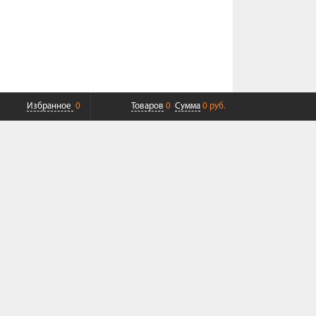
Избранное
0
Товаров
0
Сумма
0 руб.
ПЛАТНАЯ ДОСТАВКА ДО ТК
СОВРЕМЕННЫЙ СЕРВИС