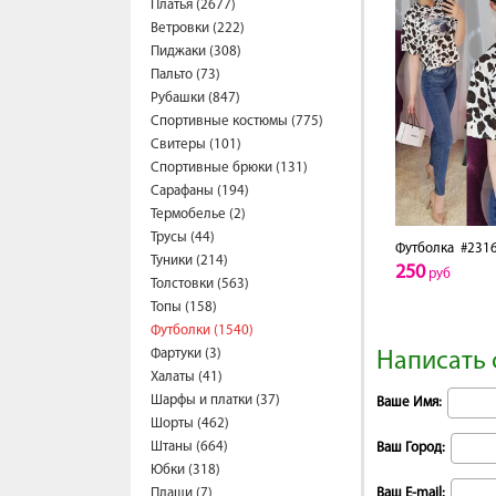
Платья (2677)
Ветровки (222)
Пиджаки (308)
Пальто (73)
Рубашки (847)
Спортивные костюмы (775)
Свитеры (101)
Спортивные брюки (131)
Сарафаны (194)
Термобелье (2)
Трусы (44)
Футболка
#2316
Туники (214)
250
руб
Толстовки (563)
Топы (158)
Футболки (1540)
Фартуки (3)
Написать 
Халаты (41)
Шарфы и платки (37)
Ваше Имя:
Шорты (462)
Штаны (664)
Ваш Город:
Юбки (318)
Плащи (7)
Ваш E-mail: