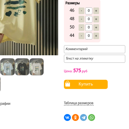
Размеры
46
-
+
48
-
+
50
-
+
44
-
+
575
Цена:
руб
Купить
Таблица размеров
графии