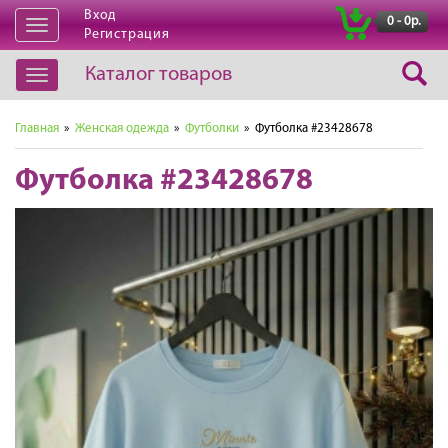
Вход
|
0 - 0р.
Открыть
Регистрация
навигацию
Каталог товаров
Открыть
навигацию
Главная
»
Женская одежда
»
Футболки
» Футболка #23428678
Футболка #23428678