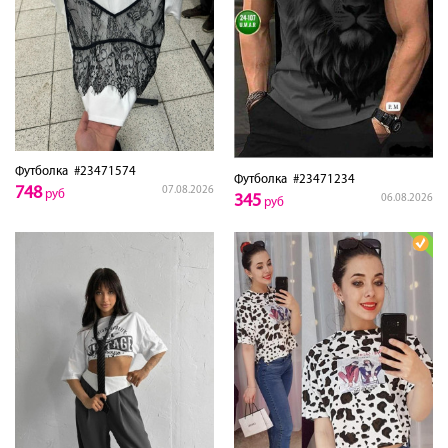
Футболка
#23471574
Футболка
#23471234
748
07.08.2026
руб
345
06.08.2026
руб