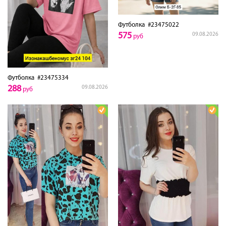
Футболка
#23475022
575
09.08.2026
руб
Футболка
#23475334
288
09.08.2026
руб