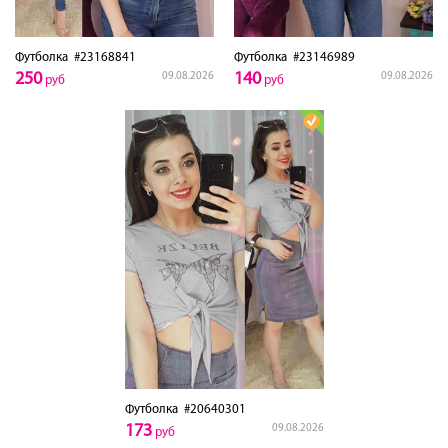
Футболка
#23168841
Футболка
#23146989
250
140
09.08.2026
09.08.2026
руб
руб
Футболка
#20640301
173
09.08.2026
руб