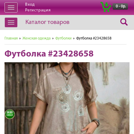
Вход
|
0 - 0р.
Открыть
Регистрация
навигацию
Каталог товаров
Открыть
навигацию
Главная
»
Женская одежда
»
Футболки
» Футболка #23428658
Футболка #23428658