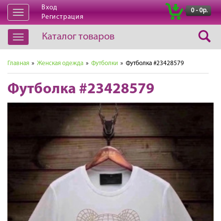
Вход
|
0 - 0р.
Открыть
Регистрация
навигацию
Каталог товаров
Открыть
навигацию
Главная
»
Женская одежда
»
Футболки
» Футболка #23428579
Футболка #23428579