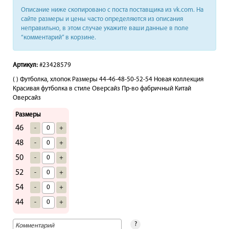
Описание ниже скопировано с поста поставщика из vk.com. На
сайте размеры и цены часто определяются из описания
неправильно, в этом случае укажите ваши данные в поле
“комментарий” в корзине.
Артикул:
#23428579
( ) Футболка, хлопок Размеры 44-46-48-50-52-54 Новая коллекция
Красивая футболка в стиле Оверсайз Пр-во фабричный Китай
Оверсайз
Размеры
46
-
+
48
-
+
50
-
+
52
-
+
54
-
+
44
-
+
?