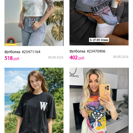
Футболка
#23470906
Футболка
#23471164
402
06.08.2026
518
06.08.2026
руб
руб