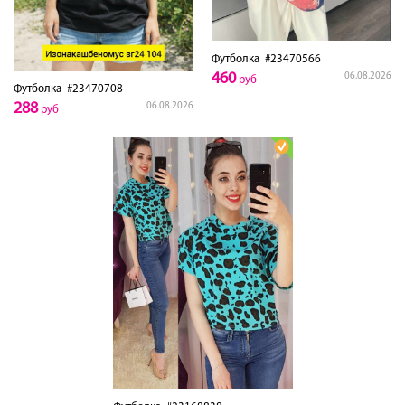
Футболка
#23470566
460
06.08.2026
руб
Футболка
#23470708
288
06.08.2026
руб