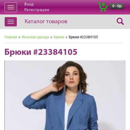
Вход
|
0 - 0р.
Открыть
Регистрация
навигацию
Каталог товаров
Открыть
навигацию
Главная
»
Женская одежда
»
Брюки
» Брюки #23384105
Брюки #23384105