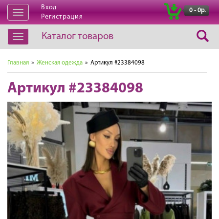
Вход
|
0 - 0р.
Открыть
Регистрация
навигацию
Каталог товаров
Открыть
навигацию
Главная
»
Женская одежда
» Артикул #23384098
Артикул #23384098