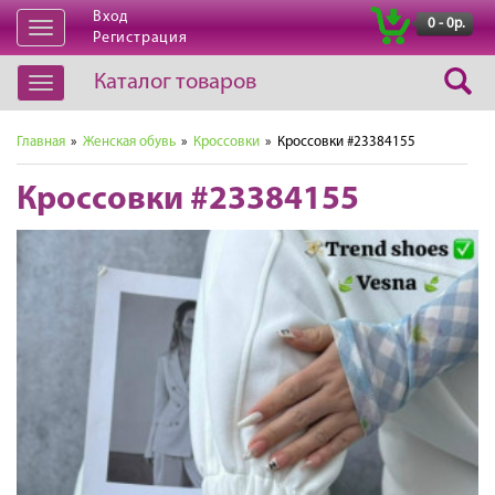
Вход
|
0 - 0р.
Открыть
Регистрация
навигацию
Каталог товаров
Открыть
навигацию
Главная
»
Женская обувь
»
Кроссовки
» Кроссовки #23384155
Кроссовки #23384155