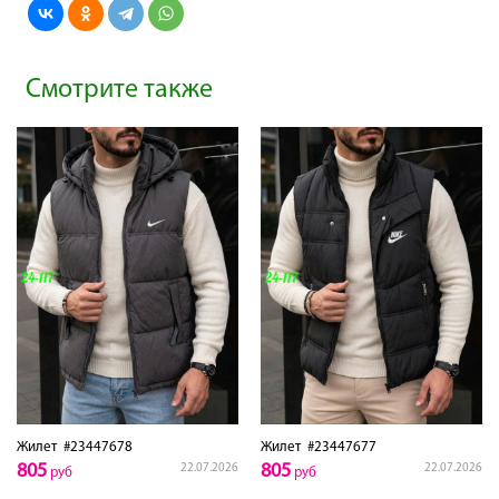
Смотрите также
Жилет
#23447678
Жилет
#23447677
805
805
22.07.2026
22.07.2026
руб
руб