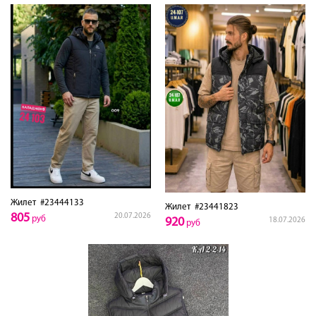
Жилет
#23444133
Жилет
#23441823
805
20.07.2026
руб
920
18.07.2026
руб