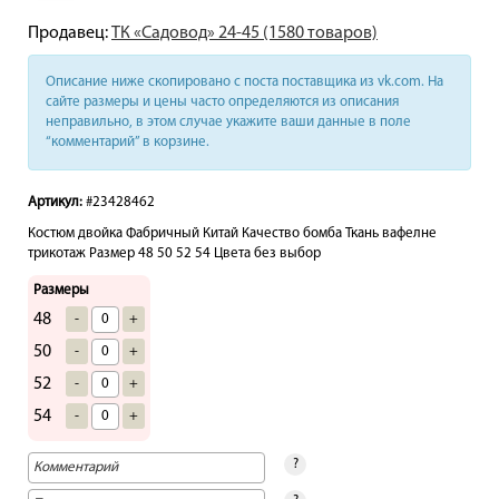
Продавец:
ТК «Садовод» 24-45 (1580 товаров)
Описание ниже скопировано с поста поставщика из vk.com. На
сайте размеры и цены часто определяются из описания
неправильно, в этом случае укажите ваши данные в поле
“комментарий” в корзине.
Артикул:
#23428462
Костюм двойка Фабричный Китай Качество бомба Ткань вафелне
трикотаж Размер 48 50 52 54 Цвета без выбор
Размеры
48
-
+
50
-
+
52
-
+
54
-
+
?