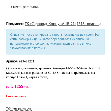
Скачать фотографии
Продавец:
ТК «Садовод» Корпус.А.1В-21 (1318 товаров)
Описание ниже скопировано с поста поставщика из vk.com. На
сайте размеры и цены часто определяются из описания
неправильно, в этом случае укажите ваши данные в поле
“комментарий” в корзине.
Артикул:
#23428221
( ) Костюм для мужчин, трикотаж Размеры 48-50-52-54-56 ПРИШЛИ
МУЖСКИЕ костюм размер: 48-50-52-54-56 ткань трикотаж заказ
корпус А 1в-21, через ватсап,
1265
Цена:
руб
Нет в наличии.
Таблица размеров