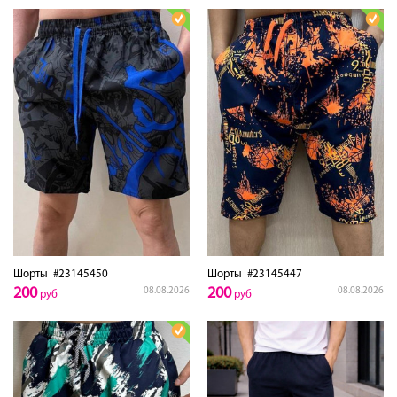
Шорты
#23145450
Шорты
#23145447
200
200
08.08.2026
08.08.2026
руб
руб