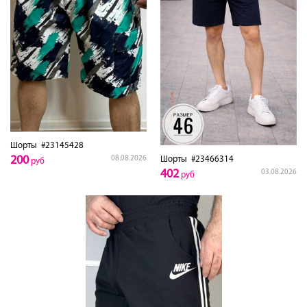
Шорты
#23145428
200
Шорты
#23466314
08.08.2026
руб
402
03.08.2026
руб