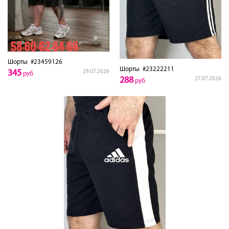
Шорты
#23459126
Шорты
#23222211
345
29.07.2026
руб
288
27.07.2026
руб