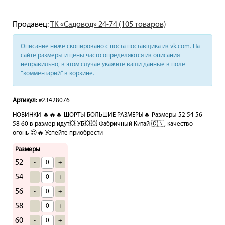
Продавец:
ТК «Садовод» 24-74 (105 товаров)
Описание ниже скопировано с поста поставщика из vk.com. На
сайте размеры и цены часто определяются из описания
неправильно, в этом случае укажите ваши данные в поле
“комментарий” в корзине.
Артикул:
#23428076
НОВИНКИ 🔥🔥🔥 ШОРТЫ БОЛЬШИЕ РАЗМЕРЫ🔥 Размеры 52 54 56
58 60 в размер идут💥 УБ💥💥 Фабричный Китай 🇨🇳, качество
огонь 😍🔥 Успейте приобрести
Размеры
52
-
+
54
-
+
56
-
+
58
-
+
60
-
+