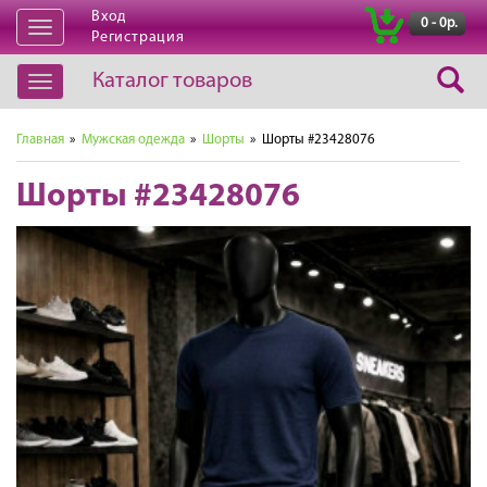
Вход
|
0 - 0р.
Открыть
Регистрация
навигацию
Каталог товаров
Открыть
навигацию
Главная
»
Мужская одежда
»
Шорты
» Шорты #23428076
Шорты #23428076