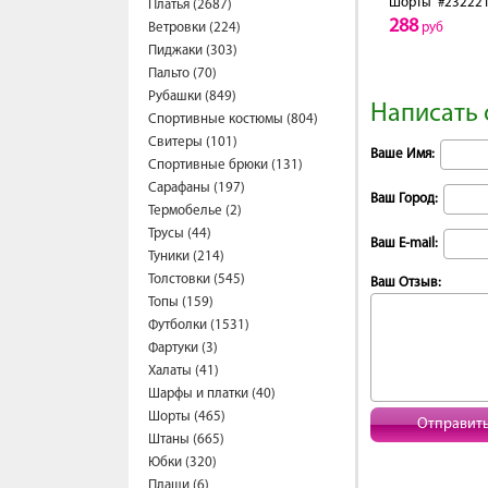
Шорты
#23222
Платья (2687)
288
Ветровки (224)
руб
Пиджаки (303)
Пальто (70)
Рубашки (849)
Написать 
Спортивные костюмы (804)
Свитеры (101)
Ваше Имя:
Спортивные брюки (131)
Сарафаны (197)
Ваш Город:
Термобелье (2)
Трусы (44)
Ваш E-mail:
Туники (214)
Толстовки (545)
Ваш Отзыв:
Топы (159)
Футболки (1531)
Фартуки (3)
Халаты (41)
Шарфы и платки (40)
Шорты (465)
Отправит
Штаны (665)
Юбки (320)
Плащи (6)