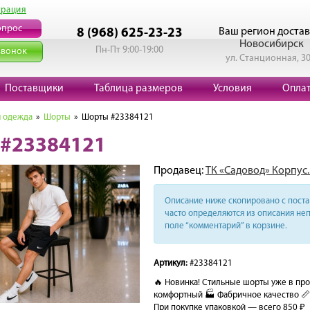
трация
опрос
Ваш регион достав
8 (968) 625-23-23
Новосибирск
Пн-Пт 9:00-19:00
звонок
ул. Станционная, 3
Поставщики
Таблица размеров
Условия
Опла
 одежда
»
Шорты
» Шорты #23384121
#23384121
Продавец:
ТК «Садовод» Корпус.Б
Описание ниже скопировано с поста 
часто определяются из описания неп
поле “комментарий” в корзине.
Артикул:
#23384121
🔥 Новинка! Стильные шорты уже в про
комфортный 🏭 Фабричное качество 📏 
При покупке упаковкой — всего 850 ₽