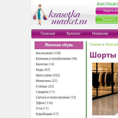
Вход
|
Регис
Задать в
Заказать 
Главная
Каталог
Новинки
Главная
»
Мужская
Женская обувь
Босоножки (159)
Шорты 
Ботинки и полуботинки (49)
Балетки (14)
Кеды (47)
Кроссовки (432)
Мокасины (21)
Сланцы (22)
Сандали (11)
Сапоги и полусапожки (12)
Туфли (116)
Угги (11)
Коробками (17)