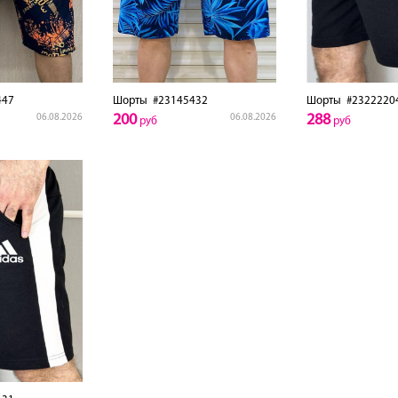
447
Шорты
#23145432
Шорты
#2322220
200
288
06.08.2026
06.08.2026
руб
руб