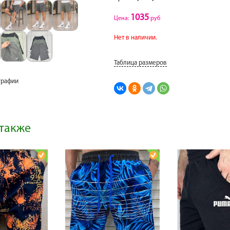
1035
Цена:
руб
Нет в наличии.
Таблица размеров
графии
также