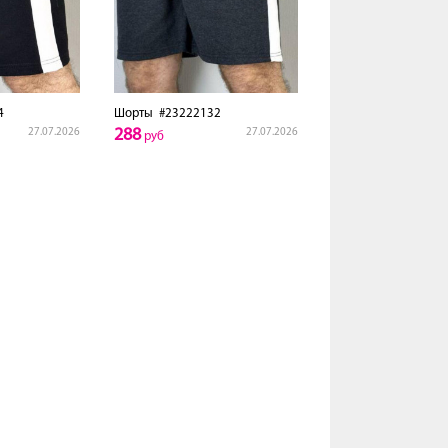
4
Шорты
#23222132
288
27.07.2026
27.07.2026
руб