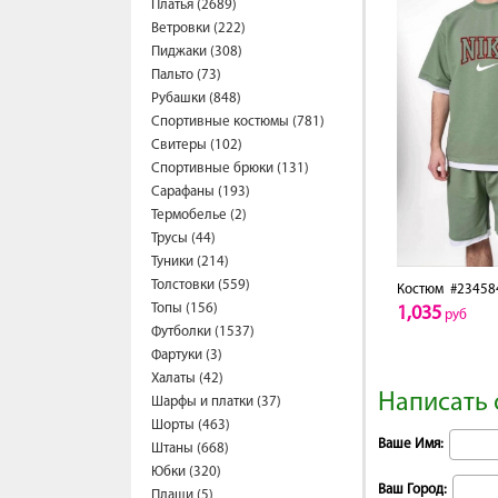
Платья (2689)
Ветровки (222)
Пиджаки (308)
Пальто (73)
Рубашки (848)
Спортивные костюмы (781)
Свитеры (102)
Спортивные брюки (131)
Сарафаны (193)
Термобелье (2)
Трусы (44)
Туники (214)
Толстовки (559)
Костюм
#23458
Топы (156)
1,035
руб
Футболки (1537)
Фартуки (3)
Халаты (42)
Написать 
Шарфы и платки (37)
Шорты (463)
Ваше Имя:
Штаны (668)
Юбки (320)
Ваш Город:
Плащи (5)