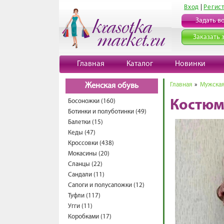
Вход
|
Регис
Задать в
Заказать 
Главная
Каталог
Новинки
Главная
»
Мужская
Женская обувь
Босоножки (160)
Костюм
Ботинки и полуботинки (49)
Балетки (15)
Кеды (47)
Кроссовки (438)
Мокасины (20)
Сланцы (22)
Сандали (11)
Сапоги и полусапожки (12)
Туфли (117)
Угги (11)
Коробками (17)