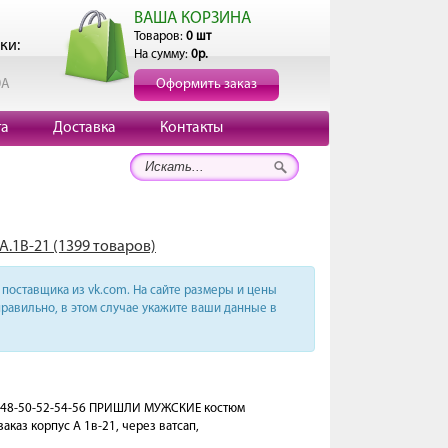
ВАША КОРЗИНА
Товаров:
0 шт
ки:
На сумму:
0р.
0А
Оформить заказ
та
Доставка
Контакты
А.1В-21 (1399 товаров)
поставщика из vk.com. На сайте размеры и цены
равильно, в этом случае укажите ваши данные в
ы 48-50-52-54-56 ПРИШЛИ МУЖСКИЕ костюм
заказ корпус А 1в-21, через ватсап,