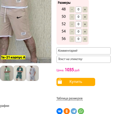
Размеры
48
-
+
50
-
+
52
-
+
54
-
+
56
-
+
1035
Цена:
руб
Купить
Таблица размеров
графии