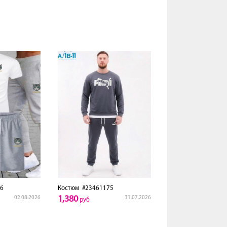
6
Костюм
#23461175
1,380
02.08.2026
31.07.2026
руб