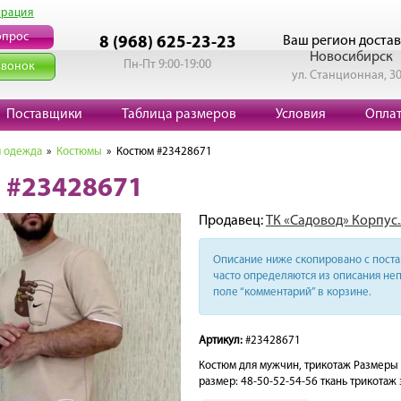
трация
опрос
Ваш регион достав
8 (968) 625-23-23
Новосибирск
Пн-Пт 9:00-19:00
звонок
ул. Станционная, 3
Поставщики
Таблица размеров
Условия
Опла
 одежда
»
Костюмы
» Костюм #23428671
 #23428671
Продавец:
ТК «Садовод» Корпус.
Описание ниже скопировано с поста 
часто определяются из описания неп
поле “комментарий” в корзине.
Артикул:
#23428671
Костюм для мужчин, трикотаж Размер
размер: 48-50-52-54-56 ткань трикотаж 