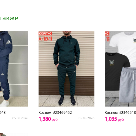
также
643
Костюм
#23469452
Костюм
#2346518
1,380
1,035
05.08.2026
05.08.2026
руб
руб