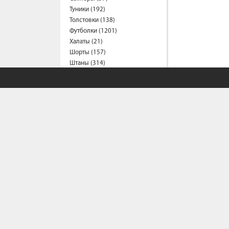
Туники (192)
Толстовки (138)
Футболки (1201)
Халаты (21)
Шорты (157)
Штаны (314)
Юбки (55)
Пальто (6)
Спецодежда
Медицинская одежда (24)
Мужская одежда
Бейсболки (107)
Брюки (95)
Водолазки (19)
Ветровки (11)
Домашняя одежда (2)
Джинсы (18)
Жилеты (22)
СОБСТВЕННЫЙ С
Кофты (54)