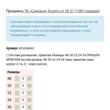
Продавец:
ТК «Садовод» Корпус.А.1В-21 (1383 товаров)
Описание ниже скопировано с поста поставщика из vk.com. На
сайте размеры и цены часто определяются из описания
неправильно, в этом случае укажите ваши данные в поле
“комментарий” в корзине.
Артикул:
#23428642
( ) Костюм для мужчин, трикотаж Размеры 48-50-52-54-56 ПРИШЛИ
МУЖСКИЕ костюм размер: 48-50-52-54-56 ткань трикотаж заказ
корпус А 1в-21, через ватсап,
Размеры
48
-
+
50
-
+
52
-
+
54
-
+
56
-
+