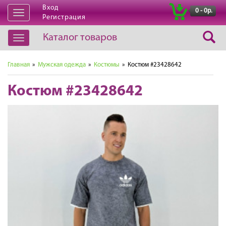
Вход
|
0 - 0р.
Открыть
Регистрация
навигацию
Каталог товаров
Открыть
навигацию
Главная
»
Мужская одежда
»
Костюмы
» Костюм #23428642
Костюм #23428642