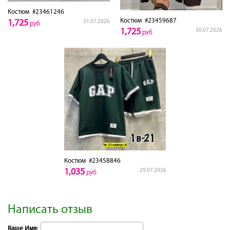
Костюм
#23461246
Костюм
#23459687
1,725
31.07.2026
руб
1,725
30.07.2026
руб
Костюм
#23458846
1,035
29.07.2026
руб
Написать отзыв
Ваше Имя: