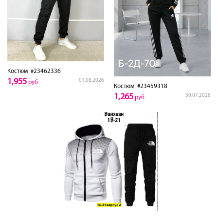
Костюм
#23462336
1,955
01.08.2026
руб
Костюм
#23459318
1,265
30.07.2026
руб