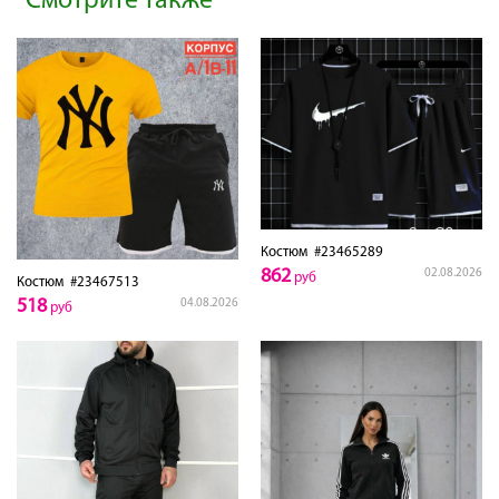
Смотрите также
Костюм
#23465289
862
02.08.2026
руб
Костюм
#23467513
518
04.08.2026
руб