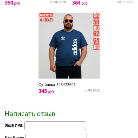
364
364
08.08.2026
08.08.2026
руб
руб
Футболка
#23472601
345
07.08.2026
руб
Написать отзыв
Ваше Имя: