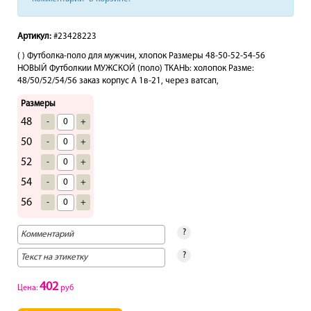
Артикул:
#23428223
( ) Футболка-поло для мужчин, хлопок Размеры 48-50-52-54-56
НОВЫЙ Футболкии МУЖСКОЙ (поло) ТКАНЬ: холопок Разме:
48/50/52/54/56 заказ корпус А 1в-21, через ватсап,
Размеры
48
-
+
50
-
+
52
-
+
54
-
+
56
-
+
?
?
402
Цена:
руб