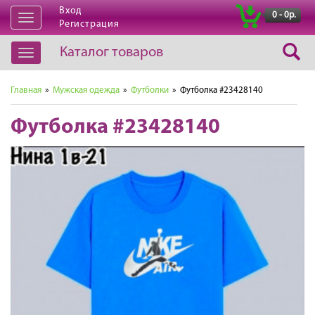
Вход
|
0 - 0р.
Открыть
Регистрация
навигацию
Каталог товаров
Открыть
навигацию
Главная
»
Мужская одежда
»
Футболки
» Футболка #23428140
Футболка #23428140